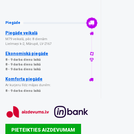
Piegāde
Piegāde veikalā
M79 veikalā, pēc 8 dienām
Lielmaņi k-2, Mārupē, LV-2167
Ekonomiskā piegāde
8 - 9 darba dienu laikā
8 - 9 darba dienu laikā
8 - 9 darba dienu laikā
Komforta piegāde
Ar kurjeru līdz mājas durvīm:
8 - 9 darba dienu laikā
PIETEIKTIES AIZDEVUMAM