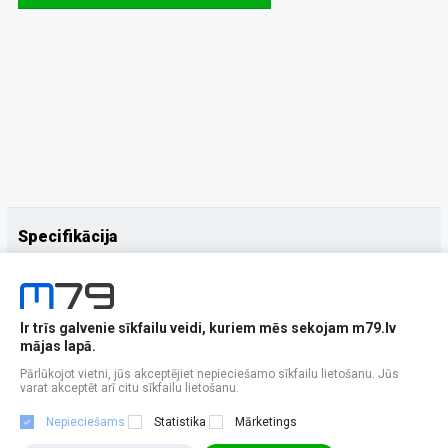
Specifikācija
Papildus
Ražotājs
Samsung
Ir trīs galvenie sīkfailu veidi, kuriem mēs sekojam m79.lv
mājas lapā.
Pārlūkojot vietni, jūs akceptējiet nepieciešamo sīkfailu lietošanu. Jūs
varat akceptēt arī citu sīkfailu lietošanu.
Nepieciešams
Statistika
Mārketings