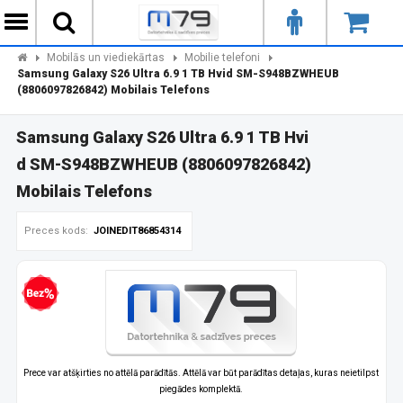
Mobilās un viediekārtas
Mobilie telefoni
Samsung Galaxy S26 Ultra 6.9 1 TB Hvid SM-S948BZWHEUB
(8806097826842) Mobilais Telefons
Samsung Galaxy S26 Ultra 6.9 1 TB Hvi
d SM-S948BZWHEUB (8806097826842)
Mobilais Telefons
Preces kods:
JOINEDIT86854314
zprocentu kredīts
Prece var atšķirties no attēlā parādītās. Attēlā var būt parādītas detaļas, kuras neietilpst
piegādes komplektā.