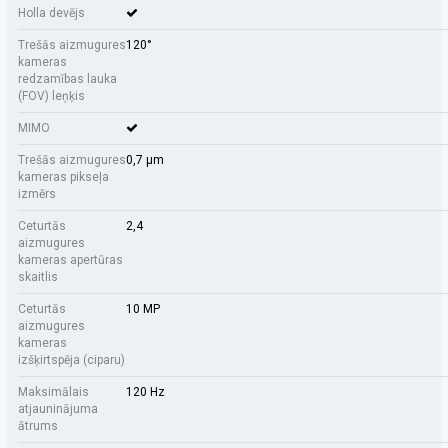
Holla devējs
Trešās aizmugures
120°
kameras
redzamības lauka
(FOV) leņķis
MIMO
Trešās aizmugures
0,7 µm
kameras pikseļa
izmērs
Ceturtās
2,4
aizmugures
kameras apertūras
skaitlis
Ceturtās
10 MP
aizmugures
kameras
izšķirtspēja (ciparu)
Maksimālais
120 Hz
atjauninājuma
ātrums