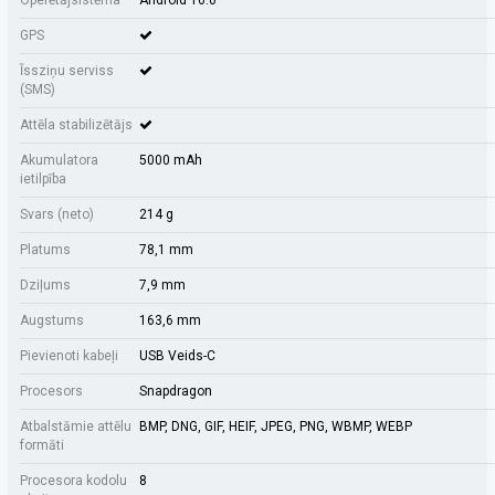
Operētājsistēma
Android 16.0
GPS
Īssziņu serviss
(SMS)
Attēla stabilizētājs
Akumulatora
5000 mAh
ietilpība
Svars (neto)
214 g
Platums
78,1 mm
Dziļums
7,9 mm
Augstums
163,6 mm
Pievienoti kabeļi
USB Veids-C
Procesors
Snapdragon
Atbalstāmie attēlu
BMP, DNG, GIF, HEIF, JPEG, PNG, WBMP, WEBP
formāti
Procesora kodolu
8