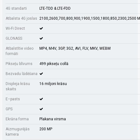
4G standarti
LTE-TDD & LTE-FDD
Atbalsta 4G joslas
2100,2600,700,800,900,1900,1500,1800,850,2300,2500 
Wi-Fi Direct
GLONASS
Atbalstītie video
MP4, M4V, 3GP, 3G2, AVI, FLV, MKV, WEBM
formāti
Pikseļu blīvums
499 pikseļu collā
Bezvadu lādēšana
Displeja krāsu
16 miljoni krāsu
skaits
E–pasts
GPS
Ekrāna forma
Plakana virsma
Aizmugurējās
200 MP
kamera