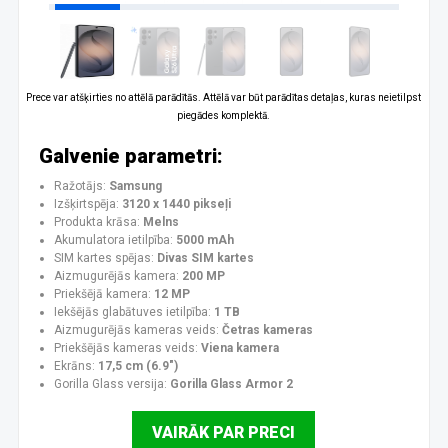
Prece var atšķirties no attēlā parādītās. Attēlā var būt parādītas detaļas, kuras neietilpst
piegādes komplektā.
Galvenie parametri:
Ražotājs:
Samsung
Izšķirtspēja:
3120 x 1440 pikseļi
Produkta krāsa:
Melns
Akumulatora ietilpība:
5000 mAh
SIM kartes spējas:
Divas SIM kartes
Aizmugurējās kamera:
200 MP
Priekšējā kamera:
12 MP
Iekšējās glabātuves ietilpība:
1 TB
Aizmugurējās kameras veids:
Četras kameras
Priekšējās kameras veids:
Viena kamera
Ekrāns:
17,5 cm (6.9")
Gorilla Glass versija:
Gorilla Glass Armor 2
VAIRĀK PAR PRECI