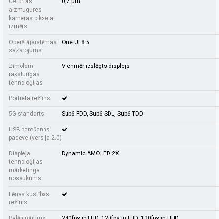
Ceturtās
0,7 µm
aizmugures
kameras pikseļa
izmērs
Operētājsistēmas
One UI 8.5
sazarojums
Zīmolam
Vienmēr ieslēgts displejs
raksturīgas
tehnoloģijas
Portreta režīms
5G standarts
Sub6 FDD, Sub6 SDL, Sub6 TDD
USB barošanas
padeve (versija 2.0)
Displeja
Dynamic AMOLED 2X
tehnoloģijas
mārketinga
nosaukums
Lēnas kustības
režīms
Palēninājums
240fps in FHD, 120fps in FHD, 120fps in UHD