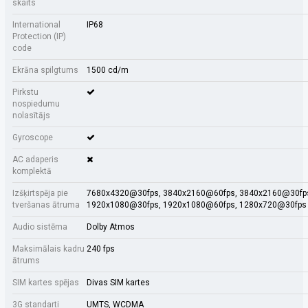
skaits
International
IP68
Protection (IP)
code
Ekrāna spilgtums
1500 cd/m
Pirkstu
nospiedumu
nolasītājs
Gyroscope
AC adaperis
komplektā
Izšķirtspēja pie
7680x4320@30fps, 3840x2160@60fps, 3840x2160@30fp
tveršanas ātruma
1920x1080@30fps, 1920x1080@60fps, 1280x720@30fps
Audio sistēma
Dolby Atmos
Maksimālais kadru
240 fps
ātrums
SIM kartes spējas
Divas SIM kartes
3G standarti
UMTS, WCDMA