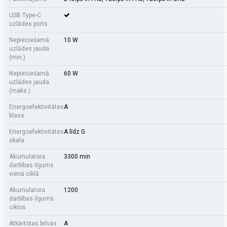
USB Type-C
uzlādes ports
Nepieciešamā
10 W
uzlādes jauda
(min.)
Nepieciešamā
60 W
uzlādes jauda
(maks.)
Energoefektivitātes
A
klase
Energoefektivitātes
A līdz G
skala
Akumulatora
3300 min
darbības ilgums
vienā ciklā
Akumulatora
1200
darbības ilgums
ciklos
Atkārtotas brīvās
A