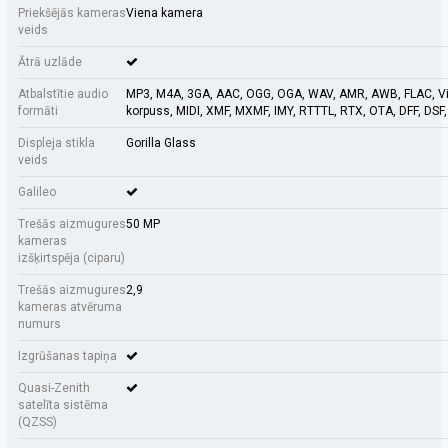
Priekšējās kameras
Viena kamera
veids
Ātrā uzlāde
Atbalstītie audio
MP3, M4A, 3GA, AAC, OGG, OGA, WAV, AMR, AWB, FLAC, Vi
formāti
korpuss, MIDI, XMF, MXMF, IMY, RTTTL, RTX, OTA, DFF, DSF
Displeja stikla
Gorilla Glass
veids
Galileo
Trešās aizmugures
50 MP
kameras
izšķirtspēja (ciparu)
Trešās aizmugures
2,9
kameras atvēruma
numurs
Izgrūšanas tapiņa
Quasi-Zenith
satelīta sistēma
(QZSS)