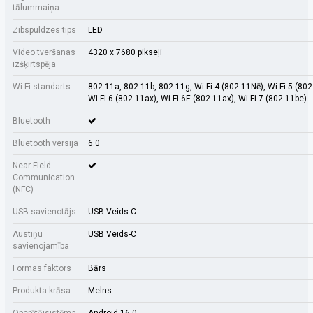
tālummaiņa
Zibspuldzes tips
LED
Video tveršanas
4320 x 7680 pikseļi
izšķirtspēja
Wi-Fi standarts
802.11a, 802.11b, 802.11g, Wi-Fi 4 (802.11Nē), Wi-Fi 5 (802
Wi-Fi 6 (802.11ax), Wi-Fi 6E (802.11ax), Wi-Fi 7 (802.11be)
Bluetooth
Bluetooth versija
6.0
Near Field
Communication
(NFC)
USB savienotājs
USB Veids-C
Austiņu
USB Veids-C
savienojamība
Formas faktors
Bārs
Produkta krāsa
Melns