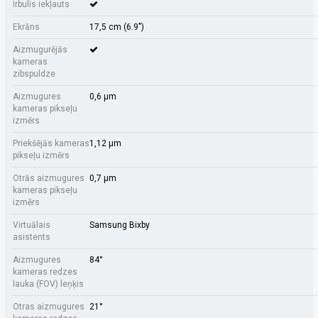
Irbulis iekļauts
Ekrāns
17,5 cm (6.9")
Aizmugurējās
kameras
zibspuldze
Aizmugures
0,6 µm
kameras pikseļu
izmērs
Priekšējās kameras
1,12 µm
pikseļu izmērs
Otrās aizmugures
0,7 µm
kameras pikseļu
izmērs
Virtuālais
Samsung Bixby
asistents
Aizmugures
84°
kameras redzes
lauka (FOV) leņķis
Otras aizmugures
21°