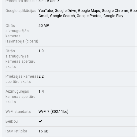
Procesora modelis
8 Elite Gen 5
Google aplikācijas
YouTube, Google Drive, Google Maps, Google Chrome, Goo
Gmail, Google Search, Google Photos, Google Play
Otrās
50 MP
aizmugurējās
kameras
izšķirtspēja (ciparu)
Otrās
1,9
aizmugurējās
kameras apertūru
skaits
Priekšējās kameras
2,2
apertūru skaits
Aizmugurējās
1,4
kameras apertūru
skaits
Wi-Fi standarts
Wi-Fi 7 (802.11be)
BeiDou
RAM ietilpība
16 GB