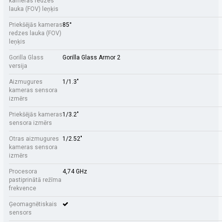
kameras redzes
lauka (FOV) leņķis
Priekšējās kameras
85°
redzes lauka (FOV)
leņķis
Gorilla Glass
Gorilla Glass Armor 2
versija
Aizmugures
1/1.3"
kameras sensora
izmērs
Priekšējās kameras
1/3.2"
sensora izmērs
Otras aizmugures
1/2.52"
kameras sensora
izmērs
Procesora
4,74 GHz
pastiprinātā režīma
frekvence
Ģeomagnētiskais
sensors