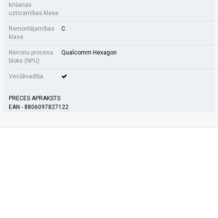
krišanas
uzticamības klase
Remontējamības
C
klase
Neironu procesa
Qualcomm Hexagon
bloks (NPU)
Vecākvadība
PRECES APRAKSTS
EAN - 8806097827122