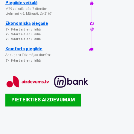
Piegāde veikalā
M79 veikalā, pēc 7 dienām
Lielmaņi k-2, Mārupē, LV-2167
Ekonomiskā piegāde
7 - 8 darba dienu laikā
7 - 8 darba dienu laikā
7 - 8 darba dienu laikā
Komforta piegāde
Ar kurjeru līdz mājas durvīm:
7 - 8 darba dienu laikā
PIETEIKTIES AIZDEVUMAM