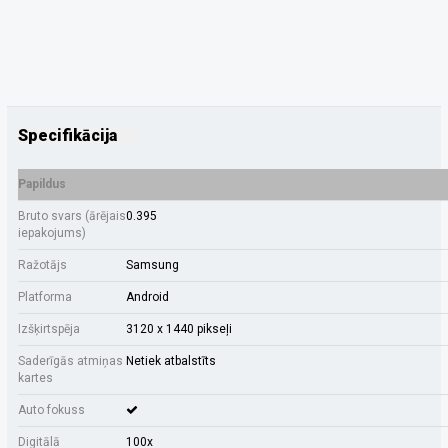
Specifikācija
Papildus
Bruto svars (ārējais
0.395
iepakojums)
Ražotājs
Samsung
Platforma
Android
Izšķirtspēja
3120 x 1440 pikseļi
Saderīgās atmiņas
Netiek atbalstīts
kartes
Auto fokuss
Digitālā
100x