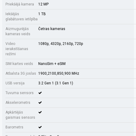
Priekšējā kamera
12 MP
Iekšējās
1 TB
glabātuves ietilpība
Aizmugurējās
Četras kameras
kameras veids
Video
1080p, 4320p, 2160p, 720p
ierakstīšanas
režīmi
SIM kartes veids
NanoSim + eSIM
Atbalsta 3G joslas
1900,2100,850,900 MHz
USB versija
3.2 Gen 1 (3.1 Gen 1)
Tuvuma sensors
Akselerometrs
Apkārtējās
gaismas sensors
Barometrs