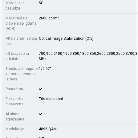
Mobilā tīkla
5G
paaudze
Maksimālais
2600 cd/m²
displeja spilgtums
(HDR)
Attēla stabilizētāja
Optical Image Stabilization (OIS)
tips
5G diapazonu
700,900,2100,1900,800,1800,850,2600,2300,2500,3700,
atbalsts
MHz
Trešās aizmugures
1/2.52"
kameras sensora
izmērs
Panorāma
Frekvenču
Trīs diapazoni
diapazons
AI ainas
atpazīšana
Modulācija
4096-QAM