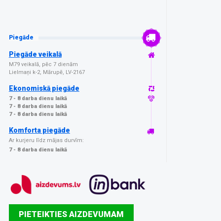
Piegāde
Piegāde veikalā
M79 veikalā, pēc 7 dienām
Lielmaņi k-2, Mārupē, LV-2167
Ekonomiskā piegāde
7 - 8 darba dienu laikā
7 - 8 darba dienu laikā
7 - 8 darba dienu laikā
Komforta piegāde
Ar kurjeru līdz mājas durvīm:
7 - 8 darba dienu laikā
PIETEIKTIES AIZDEVUMAM