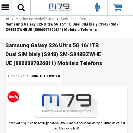
Mobilās un viediekārtas
Mobilie telefoni
Samsung Galaxy S26 Ultra 5G 16/1TB Dual SIM bialy (S948) SM-
S948BZWHEUE (8806097826811) Mobilais Telefons
Samsung Galaxy S26 Ultra 5G 16/1TB
Dual SIM bialy (S948) SM-S948BZWHE
UE (8806097826811) Mobilais Telefons
Preces kods:
JOINEDIT86891860
zprocentu kredīts
Prece var atšķirties no attēlā parādītās. Attēlā var būt parādītas detaļas, kuras neietilpst
piegādes komplektā.