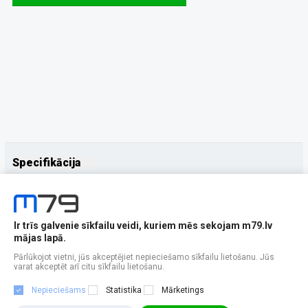
Specifikācija
Papildus
Ražotājs
Samsung
Ir trīs galvenie sīkfailu veidi, kuriem mēs sekojam m79.lv
mājas lapā.
Pārlūkojot vietni, jūs akceptējiet nepieciešamo sīkfailu lietošanu. Jūs
varat akceptēt arī citu sīkfailu lietošanu.
Nepieciešams
Statistika
Mārketings