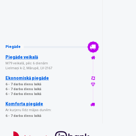
Piegāde
Piegāde veikalā
M79 veikalā, pēc 6 dienām
Lielmaņi k-2, Mārupē, LV-2167
Ekonomiskā piegāde
6 - 7 darba dienu laikā
6 - 7 darba dienu laikā
6 - 7 darba dienu laikā
Komforta piegāde
Ar kurjeru līdz mājas durvīm:
6 - 7 darba dienu laikā