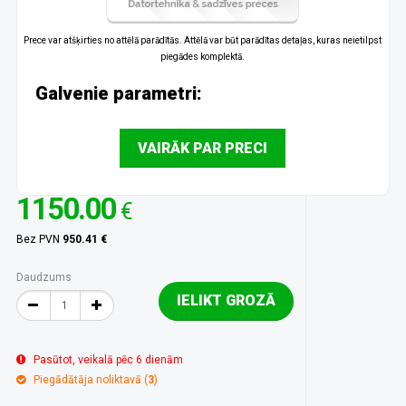
Prece var atšķirties no attēlā parādītās. Attēlā var būt parādītas detaļas, kuras neietilpst
piegādes komplektā.
Galvenie parametri:
VAIRĀK PAR PRECI
1150.00
€
Bez PVN
950.41 €
Daudzums
IELIKT GROZĀ
Pasūtot, veikalā pēc 6 dienām
Piegādātāja noliktavā (
3
)