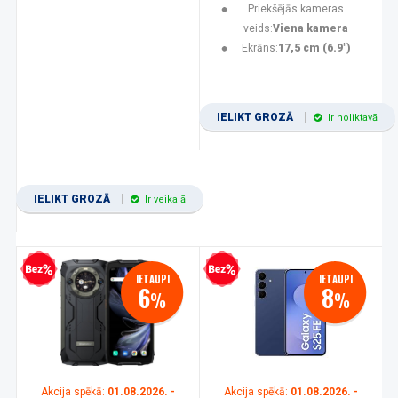
Priekšējās kameras
veids:
Viena kamera
Ekrāns:
17,5 cm (6.9")
IELIKT GROZĀ
Ir noliktavā
IELIKT GROZĀ
Ir veikalā
zprocentu kredīts
Bezprocentu kredīts
IETAUPI
IETAUPI
6
8
%
%
Akcija spēkā:
01.08.2026. -
Akcija spēkā:
01.08.2026. -