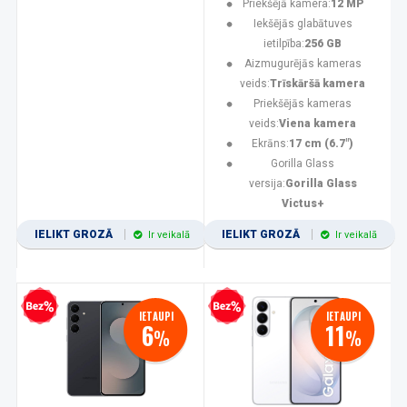
Priekšējā kamera:
12 MP
Iekšējās glabātuves
ietilpība:
256 GB
Aizmugurējās kameras
veids:
Trīskāršā kamera
Priekšējās kameras
veids:
Viena kamera
Ekrāns:
17 cm (6.7")
Gorilla Glass
versija:
Gorilla Glass
Victus+
IELIKT GROZĀ
IELIKT GROZĀ
Ir veikalā
Ir veikalā
zprocentu kredīts
Bezprocentu kredīts
IETAUPI
IETAUPI
6
11
%
%