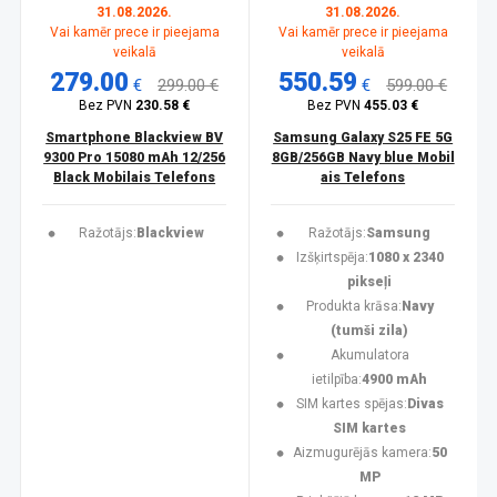
31.08.2026.
31.08.2026.
Vai kamēr prece ir pieejama
Vai kamēr prece ir pieejama
veikalā
veikalā
279.00
550.59
€
299.00 €
€
599.00 €
Bez PVN
230.58 €
Bez PVN
455.03 €
Smartphone Blackview BV
Samsung Galaxy S25 FE 5G
9300 Pro 15080 mAh 12/256
8GB/256GB Navy blue Mobil
Black Mobilais Telefons
ais Telefons
Ražotājs:
Blackview
Ražotājs:
Samsung
Izšķirtspēja:
1080 x 2340
pikseļi
Produkta krāsa:
Navy
(tumši zila)
Akumulatora
ietilpība:
4900 mAh
SIM kartes spējas:
Divas
SIM kartes
Aizmugurējās kamera:
50
MP