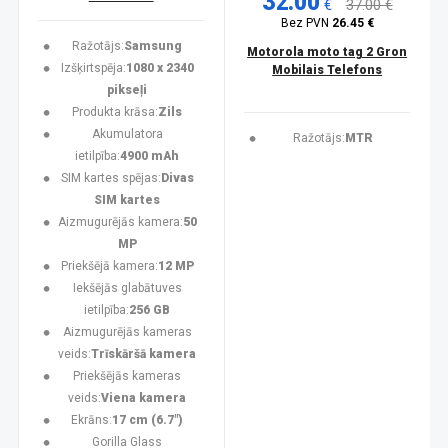
32.00
€
37.00 €
Bez PVN
26.45 €
Ražotājs:
Samsung
Motorola moto tag 2 Gron
Izšķirtspēja:
1080 x 2340
Mobilais Telefons
pikseļi
Produkta krāsa:
Zils
Akumulatora
Ražotājs:
MTR
ietilpība:
4900 mAh
SIM kartes spējas:
Divas
SIM kartes
Aizmugurējās kamera:
50
MP
Priekšējā kamera:
12 MP
Iekšējās glabātuves
ietilpība:
256 GB
Aizmugurējās kameras
veids:
Trīskāršā kamera
Priekšējās kameras
veids:
Viena kamera
Ekrāns:
17 cm (6.7")
Gorilla Glass