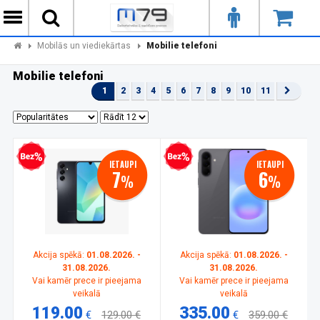
Mobilās un viediekārtas
Mobilie telefoni
Mobilie telefoni
1
2
3
4
5
6
7
8
9
10
11
zprocentu kredīts
Bezprocentu kredīts
IETAUPI
IETAUPI
7
6
%
%
Akcija spēkā:
01.08.2026. -
Akcija spēkā:
01.08.2026. -
31.08.2026.
31.08.2026.
Vai kamēr prece ir pieejama
Vai kamēr prece ir pieejama
veikalā
veikalā
119.00
335.00
€
129.00 €
€
359.00 €