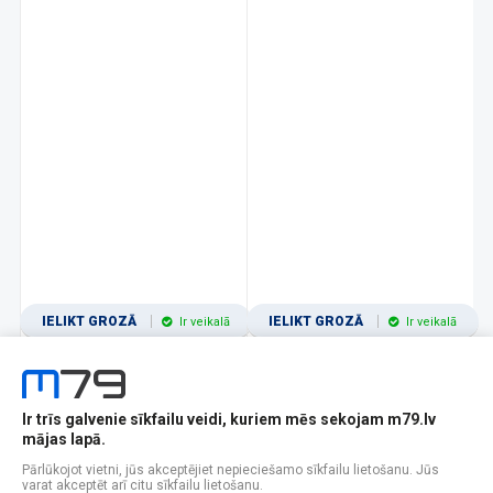
IELIKT GROZĀ
IELIKT GROZĀ
Ir veikalā
Ir veikalā
Ir trīs galvenie sīkfailu veidi, kuriem mēs sekojam m79.lv
1
2
3
4
5
6
7
8
9
10
11
mājas lapā.
Popularitātes
Rādīt 12
Pārlūkojot vietni, jūs akceptējiet nepieciešamo sīkfailu lietošanu. Jūs
varat akceptēt arī citu sīkfailu lietošanu.