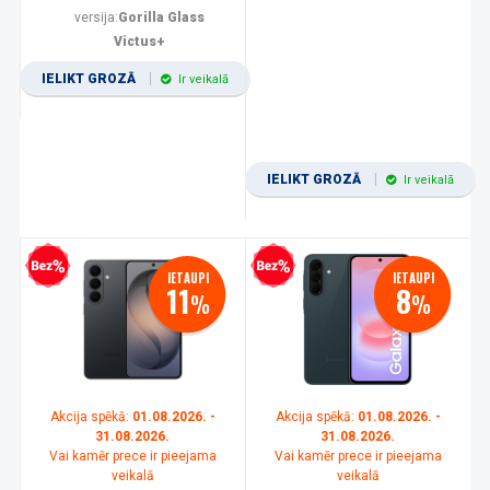
versija:
Gorilla Glass
Victus+
IELIKT GROZĀ
Ir veikalā
IELIKT GROZĀ
Ir veikalā
zprocentu kredīts
Bezprocentu kredīts
IETAUPI
IETAUPI
11
8
%
%
Akcija spēkā:
01.08.2026. -
Akcija spēkā:
01.08.2026. -
31.08.2026.
31.08.2026.
Vai kamēr prece ir pieejama
Vai kamēr prece ir pieejama
veikalā
veikalā