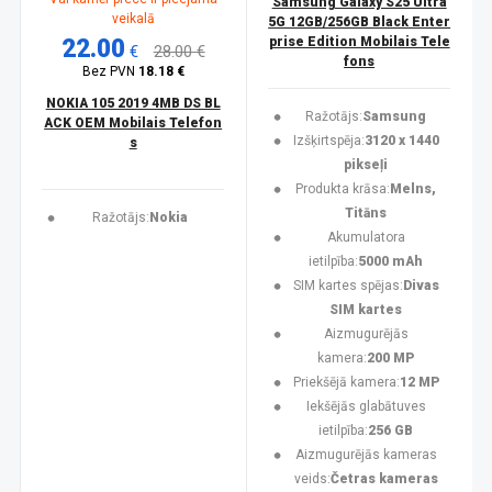
Samsung Galaxy S25 Ultra
veikalā
5G 12GB/256GB Black Enter
22.00
prise Edition Mobilais Tele
€
28.00 €
fons
Bez PVN
18.18 €
NOKIA 105 2019 4MB DS BL
Ražotājs:
Samsung
ACK OEM Mobilais Telefon
Izšķirtspēja:
3120 x 1440
s
pikseļi
Produkta krāsa:
Melns,
Titāns
Ražotājs:
Nokia
Akumulatora
ietilpība:
5000 mAh
SIM kartes spējas:
Divas
SIM kartes
Aizmugurējās
kamera:
200 MP
Priekšējā kamera:
12 MP
Iekšējās glabātuves
ietilpība:
256 GB
Aizmugurējās kameras
veids:
Četras kameras