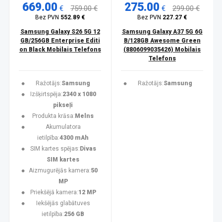
669.00
275.00
€
759.00 €
€
299.00 €
Bez PVN
552.89 €
Bez PVN
227.27 €
Samsung Galaxy S26 5G 12
Samsung Galaxy A37 5G 6G
GB/256GB Enterprise Editi
B/128GB Awesome Green
on Black Mobilais Telefons
(8806099035426) Mobilais
Telefons
Ražotājs:
Samsung
Ražotājs:
Samsung
Izšķirtspēja:
2340 x 1080
pikseļi
Produkta krāsa:
Melns
Akumulatora
ietilpība:
4300 mAh
SIM kartes spējas:
Divas
SIM kartes
Aizmugurējās kamera:
50
MP
Priekšējā kamera:
12 MP
Iekšējās glabātuves
ietilpība:
256 GB