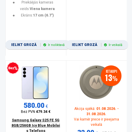
Priekšējās kameras
veids:
Viena kamera
Ekrāns:
17 cm (6.7")
IELIKT GROZĀ
IELIKT GROZĀ
Ir noliktavā
Ir veikalā
zprocentu kredīts
IETAUPI
13
%
580.00
€
Akcija spēkā:
01.08.2026. -
Bez PVN
479.34 €
31.08.2026.
Vai kamēr prece ir pieejama
Samsung Galaxy S25 FE 5G
veikalā
8GB/256GB Icy Blue Mobilai
s Telefons