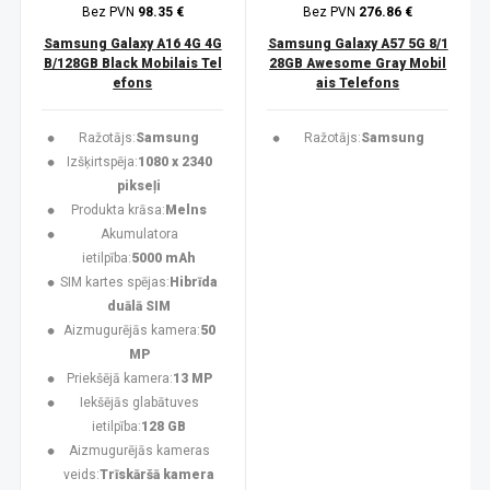
Bez PVN
98.35 €
Bez PVN
276.86 €
Samsung Galaxy A16 4G 4G
Samsung Galaxy A57 5G 8/1
B/128GB Black Mobilais Tel
28GB Awesome Gray Mobil
efons
ais Telefons
Ražotājs:
Samsung
Ražotājs:
Samsung
Izšķirtspēja:
1080 x 2340
pikseļi
Produkta krāsa:
Melns
Akumulatora
ietilpība:
5000 mAh
SIM kartes spējas:
Hibrīda
duālā SIM
Aizmugurējās kamera:
50
MP
Priekšējā kamera:
13 MP
Iekšējās glabātuves
ietilpība:
128 GB
Aizmugurējās kameras
veids:
Trīskāršā kamera