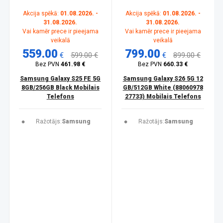
Akcija spēkā:
01.08.2026. -
Akcija spēkā:
01.08.2026. -
31.08.2026.
31.08.2026.
Vai kamēr prece ir pieejama
Vai kamēr prece ir pieejama
veikalā
veikalā
559.00
799.00
€
599.00 €
€
899.00 €
Bez PVN
461.98 €
Bez PVN
660.33 €
Samsung Galaxy S25 FE 5G
Samsung Galaxy S26 5G 12
8GB/256GB Black Mobilais
GB/512GB White (88060978
Telefons
27733) Mobilais Telefons
Ražotājs:
Samsung
Ražotājs:
Samsung