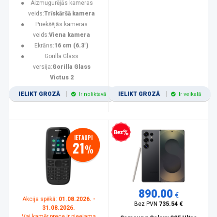
Aizmugurējās kameras
veids:
Trīskāršā kamera
Priekšējās kameras
veids:
Viena kamera
Ekrāns:
16 cm (6.3")
Gorilla Glass
versija:
Gorilla Glass
Victus 2
IELIKT GROZĀ
IELIKT GROZĀ
Ir noliktavā
Ir veikalā
Bezprocentu kredīts
IETAUPI
21
%
890.00
€
Akcija spēkā:
01.08.2026. -
Bez PVN
735.54 €
31.08.2026.
Vai kamēr prece ir pieejama