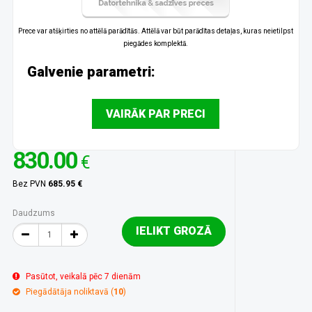
Prece var atšķirties no attēlā parādītās. Attēlā var būt parādītas detaļas, kuras neietilpst
piegādes komplektā.
Galvenie parametri:
VAIRĀK PAR PRECI
830.00
€
Bez PVN
685.95 €
Daudzums
IELIKT GROZĀ
Pasūtot, veikalā pēc 7 dienām
Piegādātāja noliktavā (
10
)