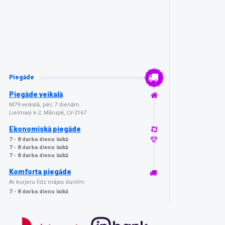
Piegāde
Piegāde veikalā
M79 veikalā, pēc 7 dienām
Lielmaņi k-2, Mārupē, LV-2167
Ekonomiskā piegāde
7 - 8 darba dienu laikā
7 - 8 darba dienu laikā
7 - 8 darba dienu laikā
Komforta piegāde
Ar kurjeru līdz mājas durvīm:
7 - 8 darba dienu laikā