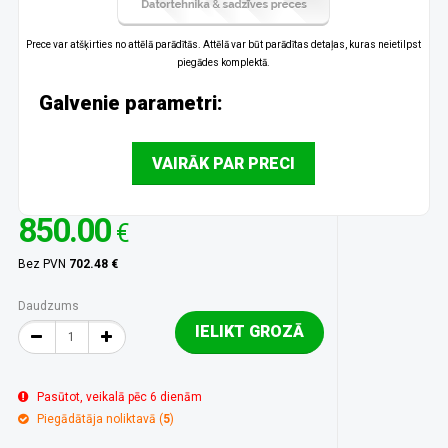
Prece var atšķirties no attēlā parādītās. Attēlā var būt parādītas detaļas, kuras neietilpst
piegādes komplektā.
Galvenie parametri:
VAIRĀK PAR PRECI
850.00
€
Bez PVN
702.48 €
Daudzums
IELIKT GROZĀ
Pasūtot, veikalā pēc 6 dienām
Piegādātāja noliktavā (
5
)