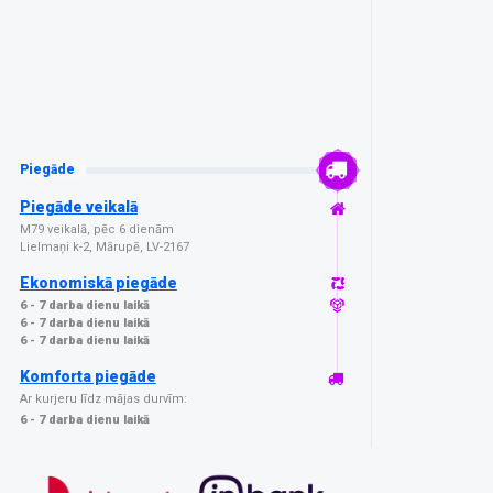
Piegāde
Piegāde veikalā
M79 veikalā, pēc 6 dienām
Lielmaņi k-2, Mārupē, LV-2167
Ekonomiskā piegāde
6 - 7 darba dienu laikā
6 - 7 darba dienu laikā
6 - 7 darba dienu laikā
Komforta piegāde
Ar kurjeru līdz mājas durvīm:
6 - 7 darba dienu laikā