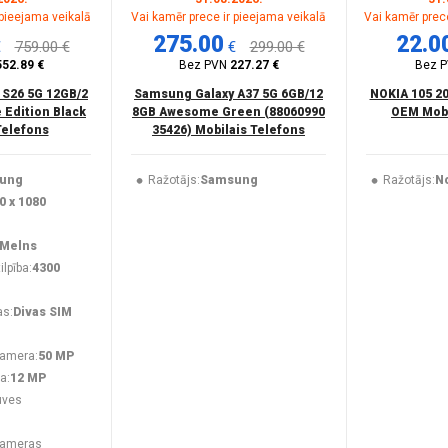
 pieejama veikalā
Vai kamēr prece ir pieejama veikalā
Vai kamēr prece
275.00
22.0
€
759.00 €
€
299.00 €
552.89 €
Bez PVN
227.27 €
Bez 
 S26 5G 12GB/2
Samsung Galaxy A37 5G 6GB/12
NOKIA 105 2
 Edition Black
8GB Awesome Green (88060990
OEM Mobi
Telefons
35426) Mobilais Telefons
ung
Ražotājs:
Samsung
Ražotājs:
N
0 x 1080
Melns
lpība:
4300
as:
Divas SIM
kamera:
50 MP
a:
12 MP
uves
kameras