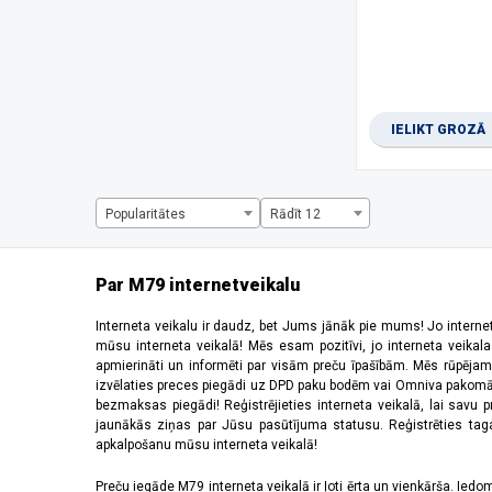
1334 x 750 pikseļi
(1)
1344 x 2992 pikseļi
(1)
1440 x 720 pikseļi
(3)
1600 x 720 pikseļi
(1)
1612 x 720 pikseļi
(1)
IELIKT GROZĀ
1650 x 720 pikseļi
(1)
1660 x 720 pikseļi
(2)
2184 x 1968 pikseļi
(5)
220 x 176 pikseļi
(2)
Popularitātes
Rādīt 12
2340 x 1080 pikseļi
(27)
2392 x 1080 pikseļi
(2)
240 x 320 pikseļi
(6)
Par M79 internetveikalu
2400 x 1080 pikseļi
(10)
2408 x 1080 pikseļi
(5)
Interneta veikalu ir daudz, bet Jums jānāk pie mums! Jo interne
mūsu interneta veikalā! Mēs esam pozitīvi, jo interneta veikal
2412 x 1080 pikseļi
(6)
apmierināti un informēti par visām preču īpašībām. Mēs rūpējam
2440 x 2240 pikseļi
(2)
izvēlaties preces piegādi uz DPD paku bodēm vai Omniva pakomātiem,
2448 x 1080 pikseļi
(1)
bezmaksas piegādi! Reģistrējieties interneta veikalā, lai savu 
2510 x 1156 pikseļi
(1)
jaunākās ziņas par Jūsu pasūtījuma statusu. Reģistrēties tagad
apkalpošanu mūsu interneta veikalā!
2520 x 1080 pikseļi
(4)
2532 x 1170 pikseļi
(11)
Preču iegāde M79 interneta veikalā ir ļoti ērta un vienkārša. Iedomā