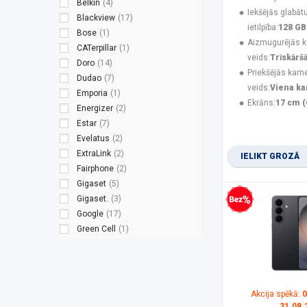
Belkin
(4)
Iekšējās glabāt
Blackview
(17)
ietilpība:
128 GB
Bose
(1)
Aizmugurējās 
CATerpillar
(1)
veids:
Trīskārš
Doro
(14)
Priekšējās kam
Dudao
(7)
veids:
Viena k
Emporia
(1)
Ekrāns:
17 cm (
Energizer
(2)
Estar
(7)
Evelatus
(2)
ExtraLink
(2)
IELIKT GROZĀ
Fairphone
(2)
Gigaset
(5)
Gigaset.
(3)
Bezprocentu kredīts
Google
(17)
Green Cell
(1)
Guess
(3)
Hammer
(8)
HMD
(9)
HMD Global
(2)
Akcija spēkā:
0
HONOR
(15)
31.08.