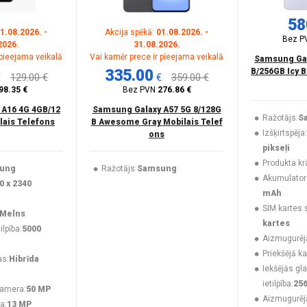
58
1.08.2026. -
Akcija spēkā:
01.08.2026. -
Bez P
2026.
31.08.2026.
 pieejama veikalā
Vai kamēr prece ir pieejama veikalā
Samsung Gal
335.00
B/256GB Icy B
€
129.00 €
€
359.00 €
98.35 €
Bez PVN
276.86 €
 A16 4G 4GB/12
Samsung Galaxy A57 5G 8/128G
Ražotājs:
S
lais Telefons
B Awesome Gray Mobilais Telef
Izšķirtspēja:
ons
pikseļi
Produkta kr
ung
Ražotājs:
Samsung
Akumulatora 
0 x 2340
mAh
SIM kartes 
Melns
kartes
lpība:
5000
Aizmugurēj
Priekšējā k
as:
Hibrīda
Iekšējās gl
ietilpība:
25
kamera:
50 MP
Aizmugurēj
a:
13 MP