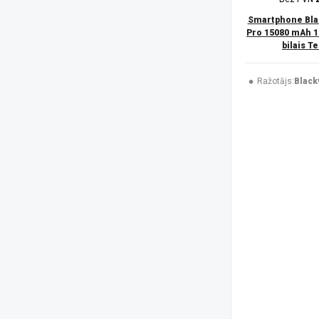
UleFone
(50)
USAMS
(6)
Smartphone Bla
V-TAC
(1)
Pro 15080 mAh 1
bilais T
XIAOMI
(48)
Xtorm
(2)
ZTE
(7)
Ražotājs:
Black
Platforma
Android
(182)
iOS
(48)
Izšķirtspēja
1080 x 2340 pikseļi
(44)
1080 x 2424 pikseļi
(4)
1080 x 2460 pikseļi
(1)
1087 x 2392 pikseļi
(3)
1116 x 2484 pikseļi
(2)
1260 x 2800 pikseļi
(3)
128 x 160 pikseļi
(3)
1280 x 720 pikseļi
(2)