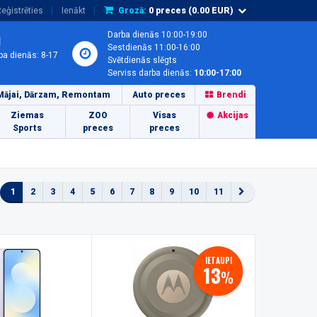
eģistrēties
Ienākt
Grozā:
0
preces (
0.00
EUR)
Darba dienās 10:00-19:00
1
Sestdienās 11:00-16:00
ba dienās: 8-17
Svētdienās slēgts
Serviss darba dienās:
10:00-17:00
Mājai, Dārzam, Remontam
Auto preces
Brendi
Ziemas
ZOO
Visas
Akcijas
Sports
preces
preces
1
2
3
4
5
6
7
8
9
10
11
IETAUPI
13
%