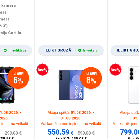
ā kamera
eras
amera
6.3")
rsija:
Gorilla
IELIKT GROZĀ
IELIKT GR
Ir noliktavā
Ir veikalā
Bezprocentu kredīts
Bezprocentu kredīts
IETAUPI
IETAUPI
6
8
%
%
1.08.2026. -
Akcija spēkā:
01.08.2026. -
Akcija spē
2026.
31.08.2026.
31.
 pieejama veikalā
Vai kamēr prece ir pieejama veikalā
Vai kamēr prece
550.59
799.0
€
299.00 €
€
599.00 €
230.58 €
Bez PVN
455.03 €
Bez P