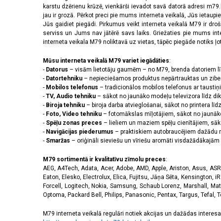
2556 x 1179 pikseļi
(14)
karstu dzērienu krūzē, vienkārši ievadot savā datorā adresi m79.lv
2608 x 1200 pikseļi
(2)
jau ir grozā. Pērkot preci pie mums interneta veikalā, Jūs ietaupi
2622 x 1206 pikseļi
(3)
Jūs gaidiet piegādi. Pirkumus veikt interneta veikalā M79 ir dr
serviss un Jums nav jātērē savs laiks. Griežaties pie mums int
2640 x 1080 pikseļi
(3)
interneta veikala M79 noliktavā uz vietas, tāpēc piegāde notiks ļoti
2670 x 1200 pikseļi
(3)
2712 x 1220 pikseļi
(9)
Mūsu interneta veikalā M79 variet iegādāties
:
2772 x 1280 pikseļi
(1)
-
Datorus
– visām lietotāju gaumēm – no M79, brenda datoriem l
2778 x 1284 pikseļi
(5)
-
Datortehniku
– nepieciešamos produktus nepārtrauktas un zibe
-
Mobilos telefonus
– tradicionālos mobilos telefonus ar tausti
2780 x 1264 pikseļi
(1)
-
TV, Audio tehniku
– sākot no jaunāko modeļu televizora līdz di
2796 x 1290 pikseļi
(11)
-
Biroja tehniku
– biroja darba atvieglošanai, sākot no printera lī
2800 x 1272 pikseļi
(1)
-
Foto, Video tehniku
– fotomākslas mīļotājiem, sākot no jaunāk
2800 x 1280 pikseļi
(1)
-
Spēļu zonas preces
– lieliem un maziem spēļu cienītājiem, sāk
2844 x 1260 pikseļi
(1)
-
Navigācijas piederumus
– praktiskiem autobraucējiem dažādu m
-
Smaržas
– oriģināli sieviešu un vīriešu aromāti visdažādākaj
2868 x 1320 pikseļi
(3)
3120 x 1440 pikseļi
(42)
M79 sortimentā ir kvalitatīvu zīmolu preces
:
320 x 240 pikseļi
(14)
AEG, A4Tech, Adata, Acer, Adobe, AMD, Apple, Ariston, Asus, ASRoc
3200 x 1140 pikseļi
(1)
Eaton, Elesko, Electrolux, Elica, Fujitsu, Jāņa Sēta, Kensington, iR
3200 x 1440 pikseļi
(1)
Forcell, Logitech, Nokia, Samsung, Schaub Lorenz, Marshall, Mat
Optoma, Packard Bell, Philips, Panasonic, Pentax, Targus, Tefal, 
720 x 1600 pikseļi
(2)
M79 interneta veikalā regulāri notiek akcijas un dažādas interesan
Skārienjūtīgais