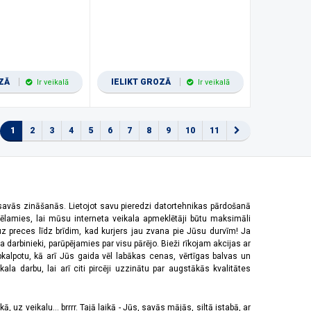
OZĀ
IELIKT GROZĀ
Ir veikalā
Ir veikalā
1
2
3
4
5
6
7
8
9
10
11
 savās zināšanās. Lietojot savu pieredzi datortehnikas pārdošanā
vēlamies, lai mūsu interneta veikala apmeklētāji būtu maksimāli
z preces līdz brīdim, kad kurjers jau zvana pie Jūsu durvīm! Ja
 darbinieki, parūpējamies par visu pārējo. Bieži rīkojam akcijas ar
pkalpotu, kā arī Jūs gaida vēl labākas cenas, vērtīgas balvas un
a darbu, lai arī citi pircēji uzzinātu par augstākās kvalitātes
 uz veikalu... brrrr. Tajā laikā - Jūs, savās mājās, siltā istabā, ar