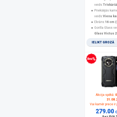
Olympia
(1)
veids:
Trīskārš
Oneplus
(4)
Priekšējās kam
Oppo
(2)
veids:
Viena k
OukiTel
(26)
Ekrāns:
16 cm (
Panasonic
(15)
Gorilla Glass ve
PanzerGlass
(17)
Glass Victus 2
POCO
(21)
IELIKT GROZĀ
product
(11)
Realme
(11)
Rebeltec
(5)
Samsung
(165)
Bezprocentu kredīts
Samsung Smartphone
(5)
Savio
(1)
Sencor
(2)
Siemens
(1)
Sony
(1)
SPIGEN
(10)
Akcija spēkā:
0
31.08.
SPONGE
(2)
Vai kamēr prece ir
TCL
(1)
279.00
Trust
(1)
Bez PVN