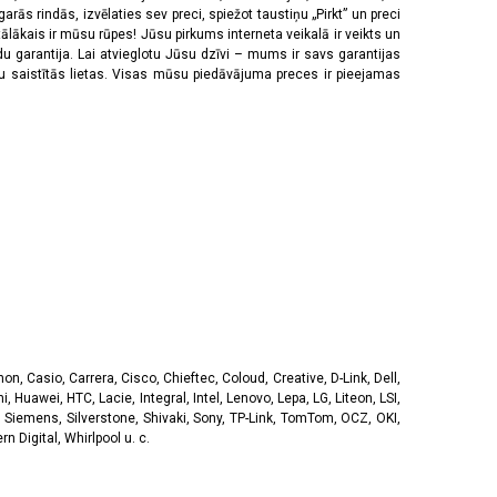
rās rindās, izvēlaties sev preci, spiežot taustiņu „Pirkt” un preci
tālākais ir mūsu rūpes! Jūsu pirkums interneta veikalā ir veikts un
u garantija. Lai atvieglotu Jūsu dzīvi – mums ir savs garantijas
ju saistītās lietas. Visas mūsu piedāvājuma preces ir pieejamas
, Casio, Carrera, Cisco, Chieftec, Coloud, Creative, D-Link, Dell,
, Huawei, HTC, Lacie, Integral, Intel, Lenovo, Lepa, LG, Liteon, LSI,
 Siemens, Silverstone, Shivaki, Sony, TP-Link, TomTom, OCZ, OKI,
 Digital, Whirlpool u. c.