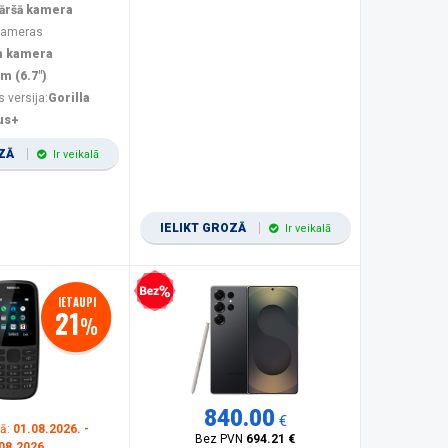
kāršā kamera
 kameras
a kamera
m (6.7")
s versija:
Gorilla
us+
OZĀ
Ir veikalā
IELIKT GROZĀ
Ir veikalā
Bezprocentu kredīts
IETAUPI
21
%
840.00
€
kā:
01.08.2026. -
Bez PVN
694.21 €
08.2026.