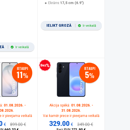
Ekrāns:
17,5 cm (6.9")
IELIKT GROZĀ
Ir veikalā
OZĀ
Ir veikalā
Bezprocentu kredīts
IETAUPI
IETAUPI
11
5
%
%
kā:
01.08.2026. -
Akcija spēkā:
01.08.2026. -
08.2026.
31.08.2026.
 ir pieejama veikalā
Vai kamēr prece ir pieejama veikalā
0
329.00
€
899.00 €
€
349.00 €
VN
660.33 €
Bez PVN
271.90 €