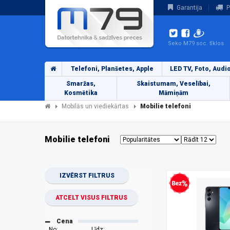
Garantija
P
Seko M79 soc. tīklos
Telefoni, Planšetes, Apple
LED TV, Foto, Audi
Smaržas,
Skaistumam, Veselībai,
Kosmētika
Māmiņām
Mobilās un viediekārtas
Mobilie telefoni
Mobilie telefoni
IZVĒRST FILTRUS
Bezprocentu kredīts
ATCELT VISUS FILTRUS
Cena
No:
Līdz: