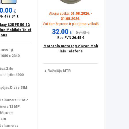
0.00
€
Akcija spēkā:
01.08.2026. -
VN
479.34 €
31.08.2026.
Vai kamēr prece ir pieejama veikalā
axy S25 FE 5G 8G
lue Mobilais Telef
32.00
€
37.00 €
ons
Bez PVN
26.45 €
Motorola moto tag 2 Gron Mob
amsung
ilais Telefons
1080 x 2340
āsa:
Zils
Ražotājs:
MTR
ietilpība:
4900
spējas:
Divas SIM
ās kamera:
50 MP
amera:
12 MP
abātuves
6 GB
ās kameras