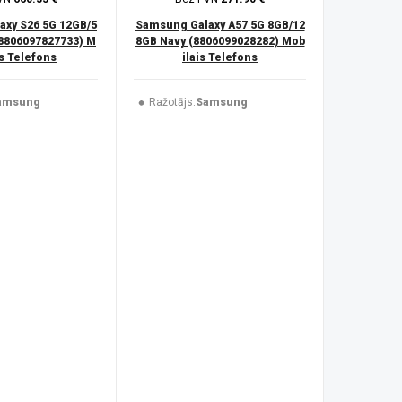
xy S26 5G 12GB/5
Samsung Galaxy A57 5G 8GB/12
(8806097827733) M
8GB Navy (8806099028282) Mob
is Telefons
ilais Telefons
amsung
Ražotājs:
Samsung