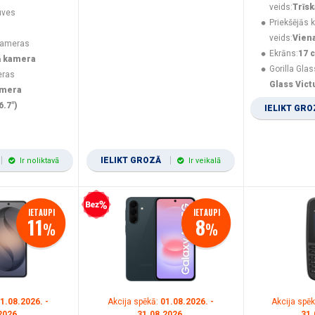
veids:
Trīs
uves
Priekšējās
veids:
Vien
kameras
Ekrāns:
17 c
ā kamera
Gorilla Glas
eras
Glass Vict
amera
6.7")
IELIKT GR
IELIKT GROZĀ
Ir noliktavā
Ir veikalā
Bezprocentu kredīts
IETAUPI
IETAUPI
11
8
%
%
1.08.2026. -
Akcija spēkā:
01.08.2026. -
Akcija spē
2026.
31.08.2026.
31.