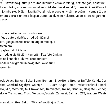
 – uzreiz nokļūstiet pie mums interneta veikalā! Mierīgi, bez steigas, nestāvot ga
et savu laiku, jo pirkumus variet veikt 24 stundas diennaktī, Jums ērtā laikā! Viss 
oši, jo mēs piedāvājam kvalitatīvu zīmolu preces un visām precēm ir vismaz 2 gad
erneta veikalā un mēs labprāt Jums palīdzēsim nokārtot visas ar preču garanti
 ātri!
īdz personālo datoru monitoriem
nīgas datora darbības nodrošināšanai
ņiem, gan jaunākos skārienjūtīgos modeļus
ktofoniem
dz papīram drukāšanai
o modeļu digitālajām kamerām līdz fotorāmītim
ot no konsoles līdz Wii aksesuāriem
odeļu navigātori un navigātoru aksesuāri
ām gaumēm
k, Avast, Barkan, Beko, Benq, Bomann, BlackBerry, Brother, Buffalo, Candy, Canon
obot, Gembird, Gigabyte, Gorenje, GTT, Just5, Krups, Haier, Hewlett Packard, Hitachi
rox, Mio, Motorola, MSI, Ravanson, Remington, Roline, Sandisk, Seagate, Sencor,
Telone, Transcend, Trust, Verbatim, Vogels, Zanussi, Zalman, ZTE, Wacom, Western
tas aktivitātes. Seko m79.lv arī sociālajos tīkos: