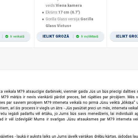
veids:
Viena kamera
Ekrāns:
17 cm (6.7")
Gorilla Glass versija:
Gorilla
Glass Victus+
IELIKT GROZĀ
IELIKT GR
Ir veikalā
Ir noliktavā
ta veikala M79 atsaucīgie darbinieki, vienmēr gaida Jūs un būs priecīgi dalīties
a M79 mērķis ir nevis vienkārši pārdot preces, bet rūpēties par pircējiem. Mēs 
ies par saviem pircējiem M79 interneta veikalā no pirmā Jūsu veiktā „klikšķa” u
 arī šis process ir viegls un ātrs - Jūs pasūtiet preci un mēs, interneta veikala
preču iegādi padarītu vēl ērtāku, jo Jums būs savs menedžeris, lai individuāli a
 ir vēl izdevīgāk! Mums ir svarīgas Jūsu atsauksmes par M79 interneta veikal
jieties - laukā ir auksts laiks un Jums jāvelk vairākas drēbju kārtas, jādodas laukā,