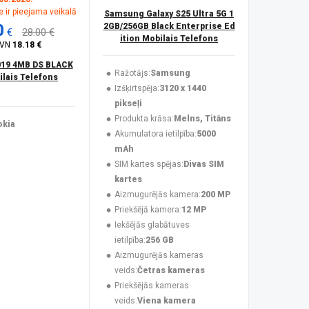
 ir pieejama veikalā
Samsung Galaxy S25 Ultra 5G 1
0
2GB/256GB Black Enterprise Ed
€
28.00 €
ition Mobilais Telefons
PVN
18.18 €
019 4MB DS BLACK
Ražotājs:
Samsung
lais Telefons
Izšķirtspēja:
3120 x 1440
pikseļi
Produkta krāsa:
Melns, Titāns
okia
Akumulatora ietilpība:
5000
mAh
SIM kartes spējas:
Divas SIM
kartes
Aizmugurējās kamera:
200 MP
Priekšējā kamera:
12 MP
Iekšējās glabātuves
ietilpība:
256 GB
Aizmugurējās kameras
veids:
Četras kameras
Priekšējās kameras
veids:
Viena kamera