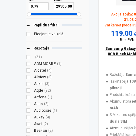
Akcija spēkā:
0
31.08.
Papildus filtri
Vai kamēr prece ir
119.00
Pieejamie veikalā
Bez PVN
Ražotājs
Samsung Galaxy
8GB Black Mobi
(51)
AGM MOBILE
(1)
Alcatel
(4)
Ražotājs:
Sams
Allview
(3)
Izšķirtspēja:
108
Anker
(3)
pikseļi
Apple
(92)
Produkta krāsa:
Artfone
(1)
Akumulatora ieti
Asus
(2)
mAh
Audiocore
(1)
SIM kartes spēj
Aukey
(4)
duālā SIM
Awei
(2)
Aizmugurējās 
Bea-fon
(2)
Priekšējā kamer