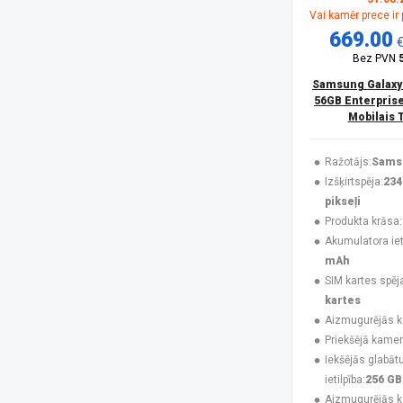
Vai kamēr prece ir
Huawei
(4)
669.00
Infinix
(4)
Jabra
(3)
Bez PVN
Karl Lagerfeld
(3)
Samsung Galaxy
Krusell
(1)
56GB Enterprise
Maclean
(1)
Mobilais 
MAXCOM
(20)
MesMed
(1)
Ražotājs:
Sams
Mitel
(4)
Izšķirtspēja:
234
Motorola
(9)
pikseļi
Motorola Mobility
(2)
Produkta krāsa:
Motorola XT2621
(1)
Akumulatora ieti
MTR
(1)
mAh
MyPhone
(34)
SIM kartes spēj
Navilock
(1)
kartes
No name
(1)
Aizmugurējās 
Nokia
(16)
Priekšējā kamer
NoName
(1)
Iekšējās glabāt
Nothing
(7)
ietilpība:
256 GB
Nubia
(3)
Aizmugurējās 