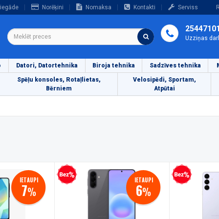
iegāde
Norēķini
Nomaksa
Kontakti
Serviss
R
2544710
Uzziņas dar
o
Datori, Datortehnika
Biroja tehnika
Sadzīves tehnika
Spēļu konsoles, Rotaļlietas,
Velosipēdi, Sportam,
Bērniem
Atpūtai
Bezprocentu kredīts
Bezprocentu kredīts
IETAUPI
IETAUPI
7
6
%
%