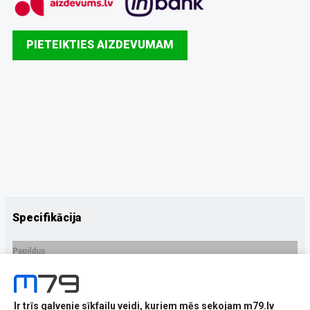
PIETEIKTIES AIZDEVUMAM
Specifikācija
Papildus
Ražotājs
Samsung
PRECES APRAKSTS
Ir trīs galvenie sīkfailu veidi, kuriem mēs sekojam m79.lv