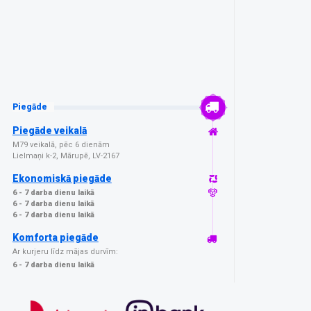
Piegāde
Piegāde veikalā
M79 veikalā, pēc 6 dienām
Lielmaņi k-2, Mārupē, LV-2167
Ekonomiskā piegāde
6 - 7 darba dienu laikā
6 - 7 darba dienu laikā
6 - 7 darba dienu laikā
Komforta piegāde
Ar kurjeru līdz mājas durvīm:
6 - 7 darba dienu laikā