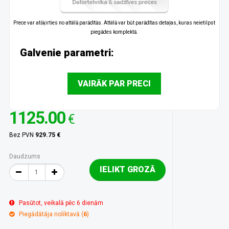
Prece var atšķirties no attēlā parādītās. Attēlā var būt parādītas detaļas, kuras neietilpst
piegādes komplektā.
Galvenie parametri:
VAIRĀK PAR PRECI
1125.00
€
Bez PVN
929.75 €
Daudzums
IELIKT GROZĀ
Pasūtot, veikalā pēc 6 dienām
Piegādātāja noliktavā (
6
)