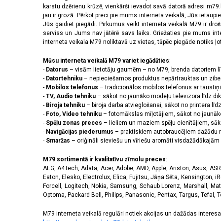
2556 x 1179 pikseļi
(14)
karstu dzērienu krūzē, vienkārši ievadot savā datorā adresi m79.lv
2608 x 1200 pikseļi
(2)
jau ir grozā. Pērkot preci pie mums interneta veikalā, Jūs ietaupi
2622 x 1206 pikseļi
(3)
Jūs gaidiet piegādi. Pirkumus veikt interneta veikalā M79 ir dr
serviss un Jums nav jātērē savs laiks. Griežaties pie mums int
2640 x 1080 pikseļi
(3)
interneta veikala M79 noliktavā uz vietas, tāpēc piegāde notiks ļoti
2670 x 1200 pikseļi
(4)
2712 x 1220 pikseļi
(9)
Mūsu interneta veikalā M79 variet iegādāties
:
2772 x 1280 pikseļi
(1)
-
Datorus
– visām lietotāju gaumēm – no M79, brenda datoriem l
2778 x 1284 pikseļi
(5)
-
Datortehniku
– nepieciešamos produktus nepārtrauktas un zibe
-
Mobilos telefonus
– tradicionālos mobilos telefonus ar tausti
2780 x 1264 pikseļi
(1)
-
TV, Audio tehniku
– sākot no jaunāko modeļu televizora līdz di
2796 x 1290 pikseļi
(9)
-
Biroja tehniku
– biroja darba atvieglošanai, sākot no printera lī
2800 x 1272 pikseļi
(1)
-
Foto, Video tehniku
– fotomākslas mīļotājiem, sākot no jaunāk
2800 x 1280 pikseļi
(2)
-
Spēļu zonas preces
– lieliem un maziem spēļu cienītājiem, sāk
2844 x 1260 pikseļi
(1)
-
Navigācijas piederumus
– praktiskiem autobraucējiem dažādu m
-
Smaržas
– oriģināli sieviešu un vīriešu aromāti visdažādākaj
2868 x 1320 pikseļi
(3)
3120 x 1440 pikseļi
(39)
M79 sortimentā ir kvalitatīvu zīmolu preces
:
320 x 240 pikseļi
(14)
AEG, A4Tech, Adata, Acer, Adobe, AMD, Apple, Ariston, Asus, ASRoc
3200 x 1140 pikseļi
(1)
Eaton, Elesko, Electrolux, Elica, Fujitsu, Jāņa Sēta, Kensington, iR
3200 x 1440 pikseļi
(1)
Forcell, Logitech, Nokia, Samsung, Schaub Lorenz, Marshall, Mat
Optoma, Packard Bell, Philips, Panasonic, Pentax, Targus, Tefal, 
720 x 1600 pikseļi
(2)
M79 interneta veikalā regulāri notiek akcijas un dažādas interesan
Skārienjūtīgais