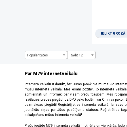
1280 x 720 pikseļi
(2)
1344 x 2992 pikseļi
(1)
1440 x 720 pikseļi
(3)
1600 x 720 pikseļi
(1)
1612 x 720 pikseļi
(1)
IELIKT GROZĀ
1650 x 720 pikseļi
(1)
1660 x 720 pikseļi
(2)
2184 x 1968 pikseļi
(5)
220 x 176 pikseļi
(2)
Popularitātes
Rādīt 12
2340 x 1080 pikseļi
(28)
2392 x 1080 pikseļi
(2)
240 x 320 pikseļi
(6)
Par M79 internetveikalu
2400 x 1080 pikseļi
(10)
2408 x 1080 pikseļi
(5)
Interneta veikalu ir daudz, bet Jums jānāk pie mums! Jo interne
mūsu interneta veikalā! Mēs esam pozitīvi, jo interneta veikal
2412 x 1080 pikseļi
(6)
apmierināti un informēti par visām preču īpašībām. Mēs rūpējam
2440 x 2240 pikseļi
(2)
izvēlaties preces piegādi uz DPD paku bodēm vai Omniva pakomātiem,
2448 x 1080 pikseļi
(1)
bezmaksas piegādi! Reģistrējieties interneta veikalā, lai savu 
2510 x 1156 pikseļi
(1)
jaunākās ziņas par Jūsu pasūtījuma statusu. Reģistrēties tagad
apkalpošanu mūsu interneta veikalā!
2520 x 1080 pikseļi
(4)
2532 x 1170 pikseļi
(11)
Preču iegāde M79 interneta veikalā ir ļoti ērta un vienkārša. Iedomā