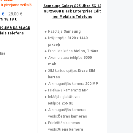
 ir pieejama veikalā
Samsung Galaxy S25 Ultra 5G 12
0
GB/256GB Black Enterprise Edit
€
28.00 €
ion Mobilais Telefons
VN
18.18 €
19 4MB DS BLACK
Ražotājs:
Samsung
ais Telefons
Izšķirtspēja:
3120 x 1440
pikseļi
Produkta krāsa:
Melns, Titāns
kia
Akumulatora ietilpība:
5000
mAh
SIM kartes spējas:
Divas SIM
kartes
Aizmugurējās kamera:
200 MP
Priekšējā kamera:
12 MP
Iekšējās glabātuves
ietilpība:
256 GB
Aizmugurējās kameras
veids:
Četras kameras
Priekšējās kameras
veids:
Viena kamera