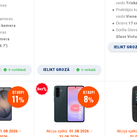
veids:
Trīsk
uves
Priekšējās 
veids:
Viena
kameras
Ekrāns:
17 c
ā kamera
Gorilla Glass
eras
Glass Vict
amera
6.7")
IELIKT GRO
IELIKT GROZĀ
Ir noliktavā
Ir veikalā
Bezprocentu kredīts
IETAUPI
IETAUPI
11
8
%
%
1.08.2026. -
Akcija spēkā:
01.08.2026. -
Akcija spēk
2026.
31.08.2026.
31.