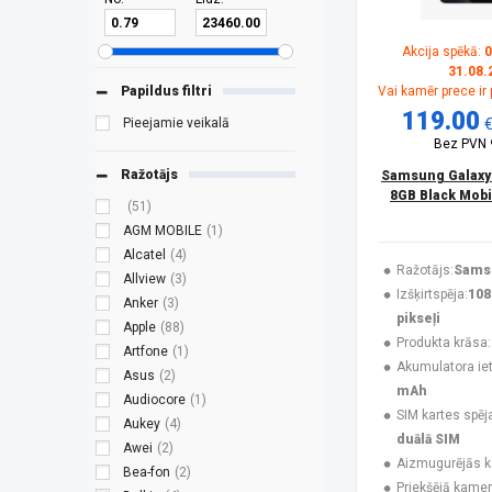
Akcija spēkā:
0
31.08.
Papildus filtri
Vai kamēr prece ir
119.00
Pieejamie veikalā
Bez PVN
Ražotājs
Samsung Galaxy
8GB Black Mobi
(51)
AGM MOBILE
(1)
Alcatel
(4)
Ražotājs:
Sams
Allview
(3)
Izšķirtspēja:
108
Anker
(3)
pikseļi
Apple
(88)
Produkta krāsa:
Artfone
(1)
Akumulatora ieti
Asus
(2)
mAh
Audiocore
(1)
SIM kartes spēj
Aukey
(4)
duālā SIM
Awei
(2)
Aizmugurējās 
Bea-fon
(2)
Priekšējā kamer