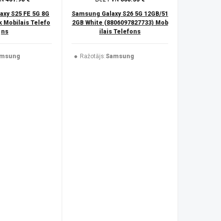
xy S25 FE 5G 8G
Samsung Galaxy S26 5G 12GB/51
 Mobilais Telefo
2GB White (8806097827733) Mob
ns
ilais Telefons
msung
Ražotājs:
Samsung