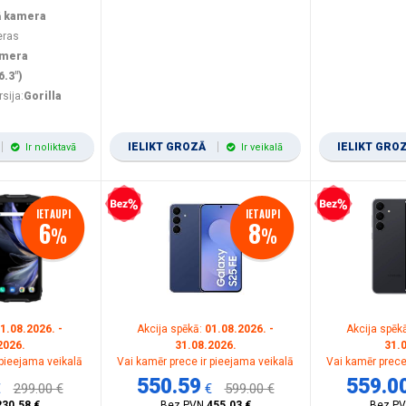
ā kamera
eras
amera
6.3")
rsija:
Gorilla
IELIKT GROZĀ
IELIKT GRO
Ir noliktavā
Ir veikalā
Bezprocentu kredīts
Bezprocentu kredīts
IETAUPI
IETAUPI
6
8
%
%
1.08.2026. -
Akcija spēkā:
01.08.2026. -
Akcija spēk
2026.
31.08.2026.
31.
 pieejama veikalā
Vai kamēr prece ir pieejama veikalā
Vai kamēr prece
550.59
559.0
€
299.00 €
€
599.00 €
230.58 €
Bez PVN
455.03 €
Bez P