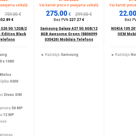
 pieejama veikalā
Vai kamēr prece ir pieejama veikalā
Vai kamēr prece
275.00
22.0
€
759.00 €
€
299.00 €
552.89 €
Bez PVN
227.27 €
Bez P
 S26 5G 12GB/2
Samsung Galaxy A37 5G 6GB/12
NOKIA 105 20
 Edition Black
8GB Awesome Green (8806099
OEM Mobil
Telefons
035426) Mobilais Telefons
ung
Ražotājs:
Samsung
Ražotājs:
No
0 x 1080
Melns
lpība:
4300
as:
Divas SIM
kamera:
50 MP
a:
12 MP
uves
kameras