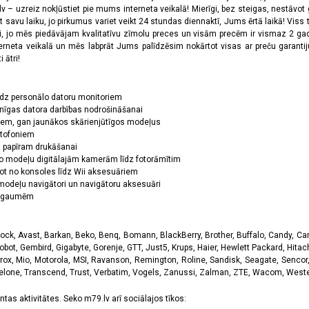
 – uzreiz nokļūstiet pie mums interneta veikalā! Mierīgi, bez steigas, nestāvot ga
et savu laiku, jo pirkumus variet veikt 24 stundas diennaktī, Jums ērtā laikā! Viss 
oši, jo mēs piedāvājam kvalitatīvu zīmolu preces un visām precēm ir vismaz 2 gad
erneta veikalā un mēs labprāt Jums palīdzēsim nokārtot visas ar preču garanti
 ātri!
īdz personālo datoru monitoriem
nīgas datora darbības nodrošināšanai
ņiem, gan jaunākos skārienjūtīgos modeļus
ktofoniem
dz papīram drukāšanai
o modeļu digitālajām kamerām līdz fotorāmītim
ot no konsoles līdz Wii aksesuāriem
odeļu navigātori un navigātoru aksesuāri
ām gaumēm
k, Avast, Barkan, Beko, Benq, Bomann, BlackBerry, Brother, Buffalo, Candy, Canon
obot, Gembird, Gigabyte, Gorenje, GTT, Just5, Krups, Haier, Hewlett Packard, Hitachi
rox, Mio, Motorola, MSI, Ravanson, Remington, Roline, Sandisk, Seagate, Sencor,
Telone, Transcend, Trust, Verbatim, Vogels, Zanussi, Zalman, ZTE, Wacom, Western
tas aktivitātes. Seko m79.lv arī sociālajos tīkos: