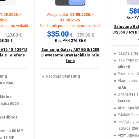
58
1.08.2026. -
Akcija spēkā:
01.08.2026. -
Bez P
2026.
31.08.2026.
 pieejama veikalā
Vai kamēr prece ir pieejama veikalā
Samsung Gala
335.00
B/256GB Icy B
€
129.00 €
€
359.00 €
98.35 €
Bez PVN
276.86 €
 A16 4G 4GB/12
Samsung Galaxy A57 5G 8/128G
Ražotājs:
Sa
lais Telefons
B Awesome Gray Mobilais Tele
Izšķirtspēja:
fons
pikseļi
Produkta krā
ung
Ražotājs:
Samsung
Akumulatora 
0 x 2340
mAh
SIM kartes s
Melns
kartes
lpība:
5000
Aizmugurējā
Priekšējā ka
as:
Hibrīda
Iekšējās gla
ietilpība:
256
kamera:
50 MP
Aizmugurēj
a:
13 MP