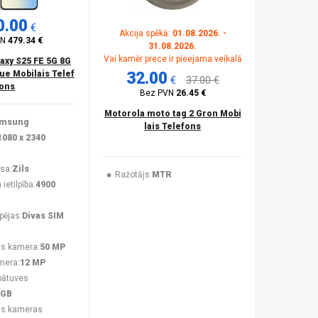
0.00
€
Akcija spēkā:
01.08.2026. -
VN
479.34 €
31.08.2026.
Vai kamēr prece ir pieejama veikalā
xy S25 FE 5G 8G
lue Mobilais Telef
32.00
€
37.00 €
ons
Bez PVN
26.45 €
Motorola moto tag 2 Gron Mobi
msung
lais Telefons
1080 x 2340
sa:
Zils
Ražotājs:
MTR
ietilpība:
4900
pējas:
Divas SIM
s kamera:
50 MP
mera:
12 MP
bātuves
 GB
ās kameras