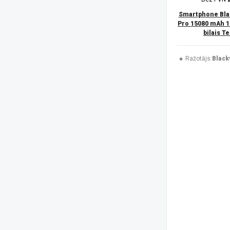
Trust
(1)
UleFone
(51)
Smartphone Bla
USAMS
(6)
Pro 15080 mAh 1
bilais T
V-TAC
(1)
XIAOMI
(50)
Xtorm
(2)
Ražotājs:
Black
ZTE
(7)
Platforma
Android
(182)
iOS
(45)
Izšķirtspēja
1080 x 2340 pikseļi
(44)
1080 x 2424 pikseļi
(4)
1080 x 2460 pikseļi
(1)
1087 x 2392 pikseļi
(4)
1116 x 2484 pikseļi
(2)
1260 x 2800 pikseļi
(3)
128 x 160 pikseļi
(3)