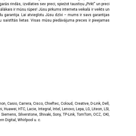
rās rindās, izvēlaties sev preci, spiežot taustiņu „Pirkt” un preci
tālākais ir mūsu rūpes! Jūsu pirkums interneta veikalā ir veikts un
u garantija. Lai atvieglotu Jūsu dzīvi – mums ir savs garantijas
ju saistītās lietas. Visas mūsu piedāvājuma preces ir pieejamas
, Casio, Carrera, Cisco, Chieftec, Coloud, Creative, D-Link, Dell,
, Huawei, HTC, Lacie, Integral, Intel, Lenovo, Lepa, LG, Liteon, LSI,
 Siemens, Silverstone, Shivaki, Sony, TP-Link, TomTom, OCZ, OKI,
 Digital, Whirlpool u. c.