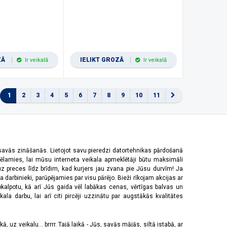
ZĀ
IELIKT GROZĀ
Ir veikalā
Ir veikalā
1
2
3
4
5
6
7
8
9
10
11
 savās zināšanās. Lietojot savu pieredzi datortehnikas pārdošanā
vēlamies, lai mūsu interneta veikala apmeklētāji būtu maksimāli
z preces līdz brīdim, kad kurjers jau zvana pie Jūsu durvīm! Ja
 darbinieki, parūpējamies par visu pārējo. Bieži rīkojam akcijas ar
pkalpotu, kā arī Jūs gaida vēl labākas cenas, vērtīgas balvas un
a darbu, lai arī citi pircēji uzzinātu par augstākās kvalitātes
 uz veikalu... brrrr. Tajā laikā - Jūs, savās mājās, siltā istabā, ar