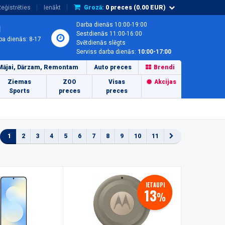
eģistrēties
Ienākt
Grozā:
0
preces (
0.00
EUR)
Darba dienās 10:00-19:00
1
Sestdienās 11:00-16:00
ba dienās: 8-17
Svētdienās slēgts
Serviss darba dienās:
10:00-17:00
Mājai, Dārzam, Remontam
Auto preces
Brendi
Ziemas
ZOO
Visas
Akcijas
Sports
preces
preces
1
2
3
4
5
6
7
8
9
10
11
IETAUPI
13
%