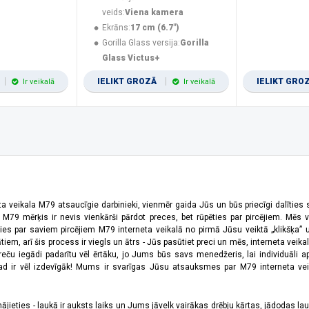
veids:
Viena kamera
Ekrāns:
17 cm (6.7")
Gorilla Glass versija:
Gorilla
Glass Victus+
IELIKT GROZĀ
IELIKT GRO
Ir veikalā
Ir veikalā
ta veikala M79 atsaucīgie darbinieki, vienmēr gaida Jūs un būs priecīgi dalīties
a M79 mērķis ir nevis vienkārši pārdot preces, bet rūpēties par pircējiem. Mēs 
ies par saviem pircējiem M79 interneta veikalā no pirmā Jūsu veiktā „klikšķa” u
 arī šis process ir viegls un ātrs - Jūs pasūtiet preci un mēs, interneta veikala
preču iegādi padarītu vēl ērtāku, jo Jums būs savs menedžeris, lai individuāli a
 ir vēl izdevīgāk! Mums ir svarīgas Jūsu atsauksmes par M79 interneta veikal
jieties - laukā ir auksts laiks un Jums jāvelk vairākas drēbju kārtas, jādodas laukā,