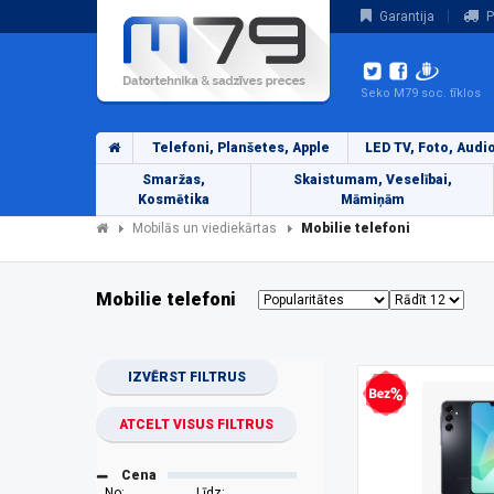
Garantija
P
Seko M79 soc. tīklos
Telefoni, Planšetes, Apple
LED TV, Foto, Audi
Smaržas,
Skaistumam, Veselībai,
Kosmētika
Māmiņām
Mobilās un viediekārtas
Mobilie telefoni
Mobilie telefoni
IZVĒRST FILTRUS
Bezprocentu kredīts
ATCELT VISUS FILTRUS
Cena
No:
Līdz: