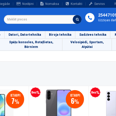
iegāde
Norēķini
Nomaksa
Kontakti
Serviss
R
2544710
Uzziņas dar
o
Datori, Datortehnika
Biroja tehnika
Sadzīves tehnika
Spēļu konsoles, Rotaļlietas,
Velosipēdi, Sportam,
Bērniem
Atpūtai
Bezprocentu kredīts
Bezprocentu kredīts
IETAUPI
IETAUPI
7
6
%
%