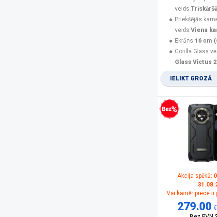
Nubia
(3)
veids:
Trīskārš
Olympia
(1)
Priekšējās kam
Oneplus
(3)
veids:
Viena k
Oppo
(2)
Ekrāns:
16 cm (
OukiTel
(27)
Gorilla Glass ve
Panasonic
(15)
Glass Victus 2
PanzerGlass
(17)
IELIKT GROZĀ
POCO
(21)
product
(11)
Realme
(12)
Rebeltec
(5)
Bezprocentu kredīts
Samsung
(161)
Samsung Smartphone
(5)
Savio
(1)
Sencor
(2)
Siemens
(1)
Sony
(1)
Akcija spēkā:
0
31.08.
SPIGEN
(10)
Vai kamēr prece ir
SPONGE
(2)
279.00
TCL
(1)
Bez PVN