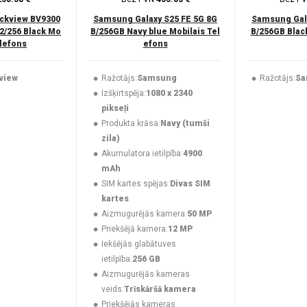
ckview BV9300
Samsung Galaxy S25 FE 5G 8G
Samsung Gala
2/256 Black Mo
B/256GB Navy blue Mobilais Tel
B/256GB Black
elefons
efons
view
Ražotājs:
Samsung
Ražotājs:
Sa
Izšķirtspēja:
1080 x 2340
pikseļi
Produkta krāsa:
Navy (tumši
zila)
Akumulatora ietilpība:
4900
mAh
SIM kartes spējas:
Divas SIM
kartes
Aizmugurējās kamera:
50 MP
Priekšējā kamera:
12 MP
Iekšējās glabātuves
ietilpība:
256 GB
Aizmugurējās kameras
veids:
Trīskāršā kamera
Priekšējās kameras