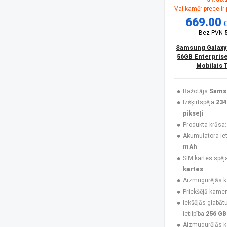
Vai kamēr prece ir
HONOR
(16)
669.00
Huawei
(4)
Infinix
(4)
Bez PVN
Jabra
(3)
Samsung Galaxy
Karl Lagerfeld
(3)
56GB Enterprise
Krusell
(1)
Mobilais 
Maclean
(1)
MAXCOM
(20)
Ražotājs:
Sams
MesMed
(1)
Izšķirtspēja:
234
Mitel
(4)
pikseļi
Motorola
(10)
Produkta krāsa:
Motorola Mobility
(3)
Akumulatora ieti
Motorola XT2621
(1)
mAh
MTR
(1)
SIM kartes spēj
MyPhone
(34)
kartes
Navilock
(1)
Aizmugurējās 
No name
(1)
Priekšējā kamer
Nokia
(16)
Iekšējās glabāt
NoName
(1)
ietilpība:
256 GB
Nothing
(8)
Aizmugurējās 