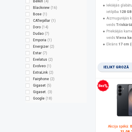
Belkin
(4)
Iekšējās glabāt
Blackview
(16)
ietilpība:
128 GB
Bose
(1)
Aizmugurējās 
CATerpillar
(1)
veids:
Trīskārš
Doro
(14)
Priekšējās kam
Dudao
(7)
veids:
Viena k
Emporia
(1)
Ekrāns:
17 cm (
Energizer
(2)
Estar
(7)
Evelatus
(2)
Evolveo
(1)
IELIKT GROZĀ
ExtraLink
(2)
Fairphone
(2)
Gigaset
(5)
Bezprocentu kredīts
Gigaset.
(3)
Google
(18)
Green Cell
(1)
Guess
(3)
Hammer
(8)
HMD
(9)
Akcija spēkā:
0
HMD Global
(2)
31.08.