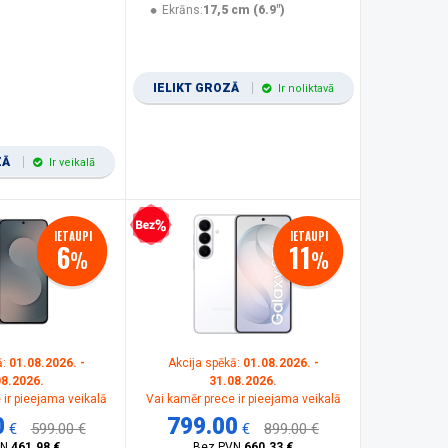
Ekrāns:
17,5 cm (6.9")
IELIKT GROZĀ
Ir noliktavā
ZĀ
Ir veikalā
Bezprocentu kredīts
IETAUPI
IETAUPI
6
11
%
%
ā:
01.08.2026. -
Akcija spēkā:
01.08.2026. -
08.2026.
31.08.2026.
 ir pieejama veikalā
Vai kamēr prece ir pieejama veikalā
0
799.00
€
599.00 €
€
899.00 €
VN
461.98 €
Bez PVN
660.33 €