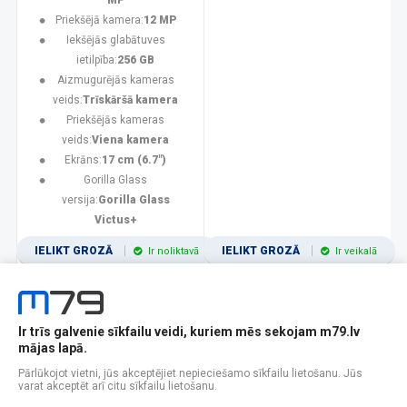
MP
Priekšējā kamera:
12 MP
Iekšējās glabātuves
ietilpība:
256 GB
Aizmugurējās kameras
veids:
Trīskāršā kamera
Priekšējās kameras
veids:
Viena kamera
Ekrāns:
17 cm (6.7")
Gorilla Glass
versija:
Gorilla Glass
Victus+
IELIKT GROZĀ
IELIKT GROZĀ
Ir noliktavā
Ir veikalā
Ir trīs galvenie sīkfailu veidi, kuriem mēs sekojam m79.lv
1
2
3
4
5
6
7
8
9
10
11
mājas lapā.
Popularitātes
Rādīt 12
Pārlūkojot vietni, jūs akceptējiet nepieciešamo sīkfailu lietošanu. Jūs
varat akceptēt arī citu sīkfailu lietošanu.