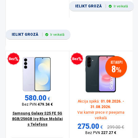
IELIKT GROZĀ
Ir veikalā
IELIKT GROZĀ
Ir veikalā
zprocentu kredīts
Bezprocentu kredīts
IETAUPI
8
%
580.00
€
Akcija spēkā:
01.08.2026. -
Bez PVN
479.34 €
31.08.2026.
Vai kamēr prece ir pieejama
Samsung Galaxy S25 FE 5G
veikalā
8GB/256GB Icy Blue Mobilai
s Telefons
275.00
€
299.00 €
Bez PVN
227.27 €