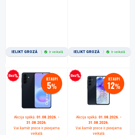
IELIKT GROZĀ
IELIKT GROZĀ
Ir veikalā
Ir veikalā
zprocentu kredīts
Bezprocentu kredīts
IETAUPI
IETAUPI
5
12
%
%
Akcija spēkā:
01.08.2026. -
Akcija spēkā:
01.08.2026. -
31.08.2026.
31.08.2026.
Vai kamēr prece ir pieejama
Vai kamēr prece ir pieejama
veikalā
veikalā