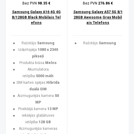
Bez PVN
98.35 €
Bez PVN
276.86 €
Samsung Galaxy A16 4G 4G
Samsung Galaxy A57 5G 8/1
B/128GB Black Mobilais Tel
28GB Awesome Gray Mobil
efons
ais Telefons
Ražotājs:
Samsung
Ražotājs:
Samsung
Izšķirtspēja:
1080 x 2340
pikseļi
Produkta krāsa:
Melns
Akumulatora
ietilpība:
5000 mAh
SIM kartes spējas:
Hibrīda
duālā SIM
Aizmugurējās kamera:
50
MP
Priekšējā kamera:
13 MP
Iekšējās glabātuves
ietilpība:
128 GB
Aizmugurējās kameras