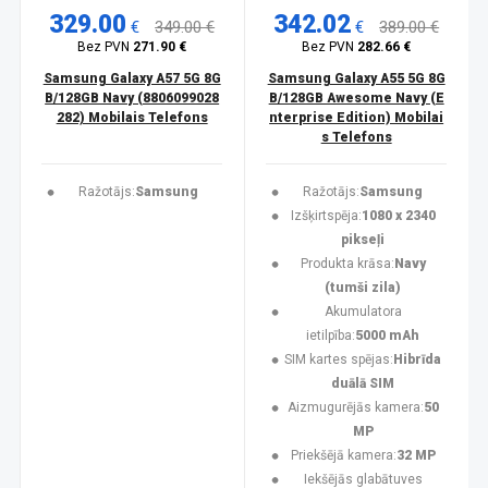
329.00
342.02
€
349.00 €
€
389.00 €
Bez PVN
271.90 €
Bez PVN
282.66 €
Samsung Galaxy A57 5G 8G
Samsung Galaxy A55 5G 8G
B/128GB Navy (8806099028
B/128GB Awesome Navy (E
282) Mobilais Telefons
nterprise Edition) Mobilai
s Telefons
Ražotājs:
Samsung
Ražotājs:
Samsung
Izšķirtspēja:
1080 x 2340
pikseļi
Produkta krāsa:
Navy
(tumši zila)
Akumulatora
ietilpība:
5000 mAh
SIM kartes spējas:
Hibrīda
duālā SIM
Aizmugurējās kamera:
50
MP
Priekšējā kamera:
32 MP
Iekšējās glabātuves