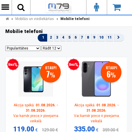
Mobilās un viediekārtas
Mobilie telefoni
Mobilie telefoni
1
2
3
4
5
6
7
8
9
10
11
zprocentu kredīts
Bezprocentu kredīts
IETAUPI
IETAUPI
7
6
%
%
Akcija spēkā:
01.08.2026. -
Akcija spēkā:
01.08.2026. -
31.08.2026.
31.08.2026.
Vai kamēr prece ir pieejama
Vai kamēr prece ir pieejama
veikalā
veikalā
119.00
335.00
€
129.00 €
€
359.00 €