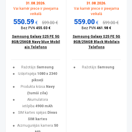
31.08.2026.
31.08.2026.
Vai kamēr prece ir pieejama
Vai kamēr prece ir pieejama
veikalā
veikalā
550.59
559.00
€
599.00 €
€
599.00 €
Bez PVN
455.03 €
Bez PVN
461.98 €
Samsung Galaxy S25 FE 5G
Samsung Galaxy S25 FE 5G
8GB/256GB Navy blue Mobil
8GB/256GB Black Mobilais
ais Telefons
Telefons
Ražotājs:
Samsung
Ražotājs:
Samsung
Izšķirtspēja:
1080 x 2340
pikseļi
Produkta krāsa:
Navy
(tumši zila)
Akumulatora
ietilpība:
4900 mAh
SIM kartes spējas:
Divas
SIM kartes
Aizmugurējās kamera:
50