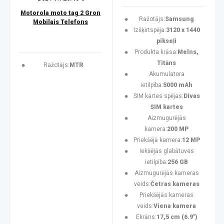
Motorola moto tag 2 Gron
Ražotājs:
Samsung
Mobilais Telefons
Izšķirtspēja:
3120 x 1440
pikseļi
Produkta krāsa:
Melns,
Titāns
Ražotājs:
MTR
Akumulatora
ietilpība:
5000 mAh
SIM kartes spējas:
Divas
SIM kartes
Aizmugurējās
kamera:
200 MP
Priekšējā kamera:
12 MP
Iekšējās glabātuves
ietilpība:
256 GB
Aizmugurējās kameras
veids:
Četras kameras
Priekšējās kameras
veids:
Viena kamera
Ekrāns:
17,5 cm (6.9")