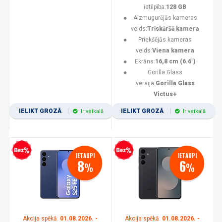
ietilpība:
128 GB
Aizmugurējās kameras
veids:
Trīskāršā kamera
Priekšējās kameras
veids:
Viena kamera
Ekrāns:
16,8 cm (6.6")
Gorilla Glass
versija:
Gorilla Glass
Victus+
IELIKT GROZĀ
IELIKT GROZĀ
Ir veikalā
Ir veikalā
zprocentu kredīts
Bezprocentu kredīts
IETAUPI
IETAUPI
8
6
%
%
Akcija spēkā:
01.08.2026. -
Akcija spēkā:
01.08.2026. -