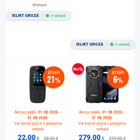
Victus+
IELIKT GROZĀ
Ir veikalā
IELIKT GROZĀ
Ir veikalā
Bezprocentu kredīts
IETAUPI
IETAUPI
21
6
%
%
Akcija spēkā:
01.08.2026. -
Akcija spēkā:
01.08.2026. -
31.08.2026.
31.08.2026.
Vai kamēr prece ir pieejama
Vai kamēr prece ir pieejama
veikalā
veikalā
22.00
279.00
€
28.00 €
€
299.00 €