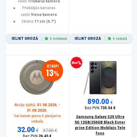
veids:
Trīskāršā kamera
Priekšējās kameras
veids:
Viena kamera
Ekrāns:
17 cm (6.7")
IELIKT GROZĀ
IELIKT GROZĀ
Ir noliktavā
Ir veikalā
Bezprocentu kredīts
IETAUPI
13
%
890.00
€
Akcija spēkā:
01.08.2026. -
Bez PVN
735.54 €
31.08.2026.
Vai kamēr prece ir pieejama
Samsung Galaxy S25 Ultra
veikalā
5G 12GB/256GB Black Enter
32.00
prise Edition Mobilais Tele
€
37.00 €
fons
Bez PVN
26.45 €