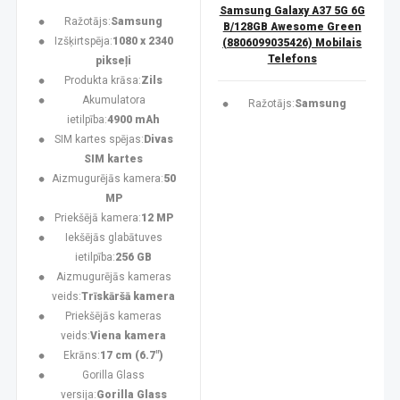
Samsung Galaxy A37 5G 6G
Ražotājs:
Samsung
B/128GB Awesome Green
Izšķirtspēja:
1080 x 2340
(8806099035426) Mobilais
Telefons
pikseļi
Produkta krāsa:
Zils
Akumulatora
Ražotājs:
Samsung
ietilpība:
4900 mAh
SIM kartes spējas:
Divas
SIM kartes
Aizmugurējās kamera:
50
MP
Priekšējā kamera:
12 MP
Iekšējās glabātuves
ietilpība:
256 GB
Aizmugurējās kameras
veids:
Trīskāršā kamera
Priekšējās kameras
veids:
Viena kamera
Ekrāns:
17 cm (6.7")
Gorilla Glass
versija:
Gorilla Glass