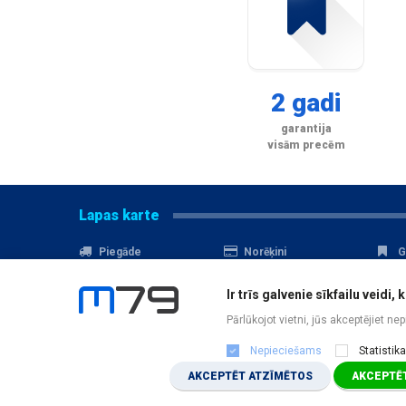
2 gadi
garantija
visām precēm
Lapas karte
Piegāde
Norēķini
G
Nomaksa
Kontakti
A
Ir trīs galvenie sīkfailu veid
Akcijas
Serviss
D
Pārlūkojot vietni, jūs akceptējiet ne
Nepieciešams
Statistika
AKCEPTĒT ATZĪMĒTOS
AKCEPTĒT
JAUTĀJUMS
?