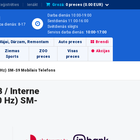
eģistrēties
Ienākt
Grozā:
0
preces (
0.00
EUR)
Darba dienās 10:00-19:00
1
Sestdienās 11:00-16:00
ba dienās: 8-17
Svētdienās slēgts
Serviss darba dienās:
10:00-17:00
Mājai, Dārzam, Remontam
Auto preces
Brendi
Ziemas
ZOO
Visas
Akcijas
Sports
preces
preces
0 Hz) SM-S9 Mobilais Telefons
 / Interne
20 Hz) SM-