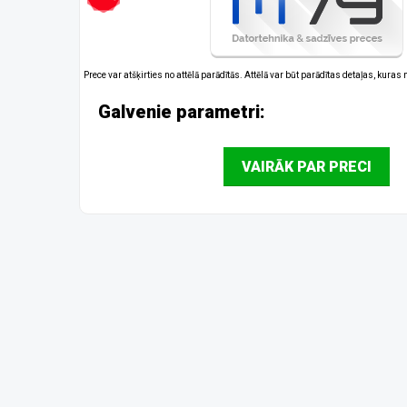
Prece var atšķirties no attēlā parādītās. Attēlā var būt parādītas detaļas, kuras
Galvenie parametri:
VAIRĀK PAR PRECI