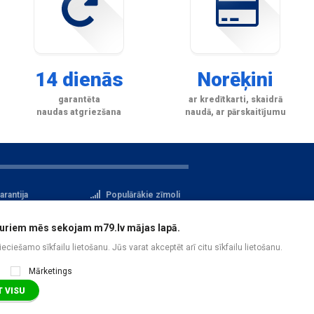
14 dienās
Norēķini
garantēta
ar kredītkarti, skaidrā
naudas atgriezšana
naudā, ar pārskaitījumu
arantija
Populārākie zīmoli
tteikuma tiesības
Privātuma politika
i, kuriem mēs sekojam m79.lv mājas lapā.
atu aizsardzība
Reģistrācija
pieciešamo sīkfailu lietošanu. Jūs varat akceptēt arī citu sīkfailu lietošanu.
Mārketings
 VISU