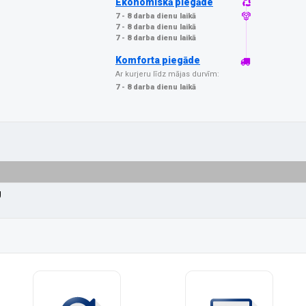
Ekonomiskā piegāde
7 - 8 darba dienu laikā
7 - 8 darba dienu laikā
7 - 8 darba dienu laikā
Komforta piegāde
Ar kurjeru līdz mājas durvīm:
7 - 8 darba dienu laikā
g