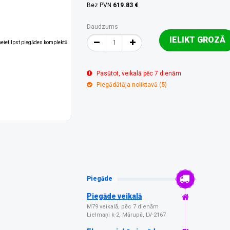
Bez PVN
619.83 €
Daudzums
IELIKT GROZĀ
 neietilpst piegādes komplektā.
Pasūtot, veikalā pēc 7 dienām
Piegādātāja noliktavā (
5
)
Piegāde
Piegāde veikalā
M79 veikalā, pēc 7 dienām
Lielmaņi k-2, Mārupē, LV-2167