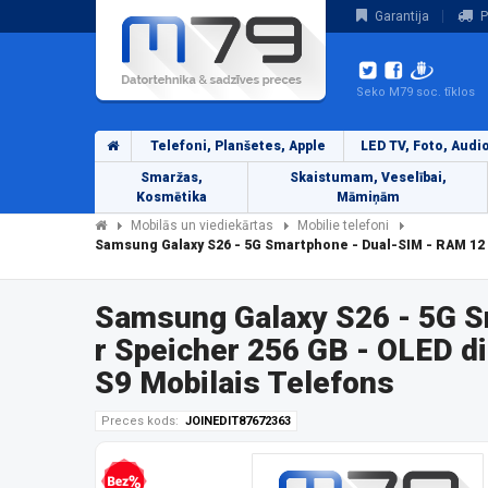
Garantija
P
Seko M79 soc. tīklos
Telefoni, Planšetes, Apple
LED TV, Foto, Audi
Smaržas,
Skaistumam, Veselībai,
Kosmētika
Māmiņām
Mobilās un viediekārtas
Mobilie telefoni
Samsung Galaxy S26 - 5G Smartphone - Dual-SIM - RAM 12 GB
Samsung Galaxy S26 - 5G S
r Speicher 256 GB - OLED di
S9 Mobilais Telefons
Preces kods:
JOINEDIT87672363
Bezprocentu kredīts