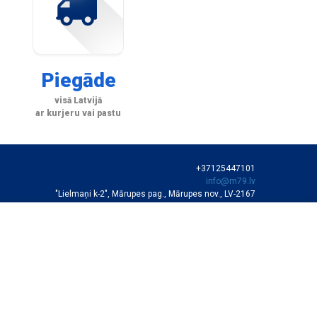
Piegāde
visā Latvijā
ar kurjeru vai pastu
+37125447101
info@m79.lv
"Lielmaņi k-2", Mārupes pag., Mārupes nov., LV-2167
SIA "M79"
VEIKALA DARBA LAIKS
Darba dienās 10:00-19:00
Sestdienās 11:00-16:00
Autortiesības © SIA "M79"
Svētdienās slēgts
SERVISA DARBA LAIKS
10:00-17:00