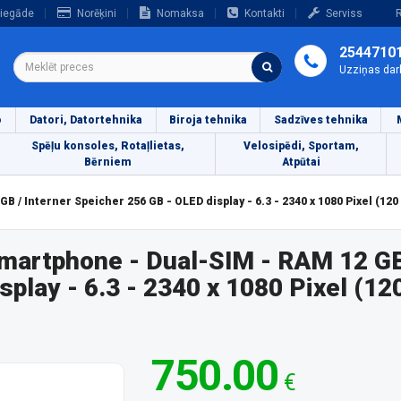
iegāde
Norēķini
Nomaksa
Kontakti
Serviss
R
2544710
Uzziņas dar
o
Datori, Datortehnika
Biroja tehnika
Sadzīves tehnika
Spēļu konsoles, Rotaļlietas,
Velosipēdi, Sportam,
Bērniem
Atpūtai
 / Interner Speicher 256 GB - OLED display - 6.3 - 2340 x 1080 Pixel (12
martphone - Dual-SIM - RAM 12 GB
splay - 6.3 - 2340 x 1080 Pixel (1
750.00
€