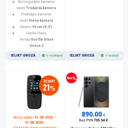
Aizmugurējās kameras
veids:
Trīskāršā kamera
Priekšējās kameras
veids:
Viena kamera
Ekrāns:
16 cm (6.3")
Gorilla Glass
versija:
Gorilla Glass
Victus 2
IELIKT GROZĀ
IELIKT GROZĀ
Ir noliktavā
Ir veikalā
Bezprocentu kredīts
IETAUPI
21
%
890.00
€
Akcija spēkā:
01.08.2026. -
Bez PVN
735.54 €
31.08.2026.
Vai kamēr prece ir pieejama