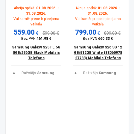
Akcija spēkā:
01.08.2026. -
Akcija spēkā:
01.08.2026. -
31.08.2026.
31.08.2026.
Vai kamēr prece ir pieejama
Vai kamēr prece ir pieejama
veikalā
veikalā
559.00
799.00
€
599.00 €
€
899.00 €
Bez PVN
461.98 €
Bez PVN
660.33 €
Samsung Galaxy S25 FE 5G
Samsung Galaxy S26 5G 12
8GB/256GB Black Mobilais
GB/512GB White (88060978
Telefons
27733) Mobilais Telefons
Ražotājs:
Samsung
Ražotājs:
Samsung