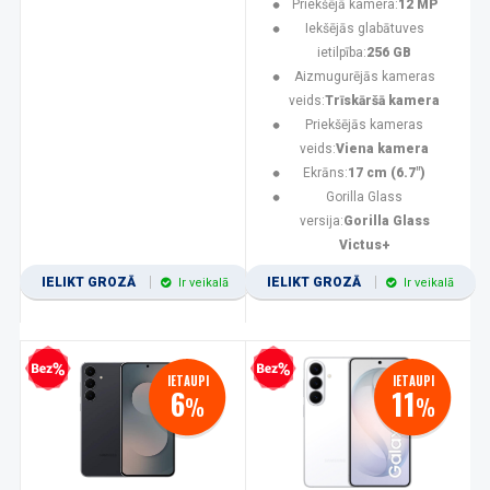
Priekšējā kamera:
12 MP
Iekšējās glabātuves
ietilpība:
256 GB
Aizmugurējās kameras
veids:
Trīskāršā kamera
Priekšējās kameras
veids:
Viena kamera
Ekrāns:
17 cm (6.7")
Gorilla Glass
versija:
Gorilla Glass
Victus+
IELIKT GROZĀ
IELIKT GROZĀ
Ir veikalā
Ir veikalā
zprocentu kredīts
Bezprocentu kredīts
IETAUPI
IETAUPI
6
11
%
%