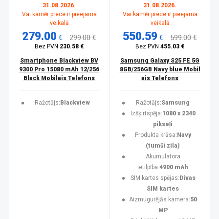
31.08.2026.
31.08.2026.
Vai kamēr prece ir pieejama
Vai kamēr prece ir pieejama
veikalā
veikalā
279.00
550.59
€
299.00 €
€
599.00 €
Bez PVN
230.58 €
Bez PVN
455.03 €
Smartphone Blackview BV
Samsung Galaxy S25 FE 5G
9300 Pro 15080 mAh 12/256
8GB/256GB Navy blue Mobil
Black Mobilais Telefons
ais Telefons
Ražotājs:
Blackview
Ražotājs:
Samsung
Izšķirtspēja:
1080 x 2340
pikseļi
Produkta krāsa:
Navy
(tumši zila)
Akumulatora
ietilpība:
4900 mAh
SIM kartes spējas:
Divas
SIM kartes
Aizmugurējās kamera:
50
MP