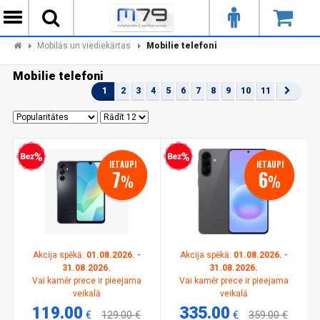
Mobilās un viediekārtas
Mobilie telefoni
Mobilie telefoni
1
2
3
4
5
6
7
8
9
10
11
zprocentu kredīts
Bezprocentu kredīts
IETAUPI
IETAUPI
7
6
%
%
Akcija spēkā:
01.08.2026. -
Akcija spēkā:
01.08.2026. -
31.08.2026.
31.08.2026.
Vai kamēr prece ir pieejama
Vai kamēr prece ir pieejama
veikalā
veikalā
119.00
335.00
€
129.00 €
€
359.00 €