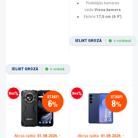
Priekšējās kameras
veids:
Viena kamera
Ekrāns:
17,5 cm (6.9")
IELIKT GROZĀ
Ir noliktavā
IELIKT GROZĀ
Ir veikalā
zprocentu kredīts
Bezprocentu kredīts
IETAUPI
IETAUPI
6
8
%
%
Akcija spēkā:
01.08.2026. -
Akcija spēkā:
01.08.2026. -