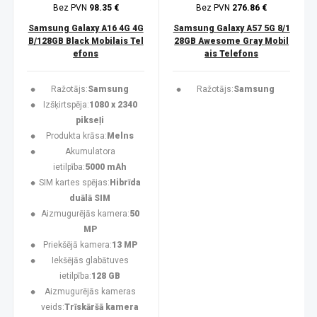
Bez PVN
98.35 €
Bez PVN
276.86 €
Samsung Galaxy A16 4G 4G
Samsung Galaxy A57 5G 8/1
B/128GB Black Mobilais Tel
28GB Awesome Gray Mobil
efons
ais Telefons
Ražotājs:
Samsung
Ražotājs:
Samsung
Izšķirtspēja:
1080 x 2340
pikseļi
Produkta krāsa:
Melns
Akumulatora
ietilpība:
5000 mAh
SIM kartes spējas:
Hibrīda
duālā SIM
Aizmugurējās kamera:
50
MP
Priekšējā kamera:
13 MP
Iekšējās glabātuves
ietilpība:
128 GB
Aizmugurējās kameras
veids:
Trīskāršā kamera