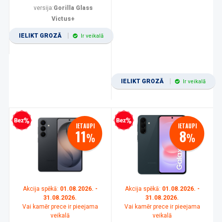
versija:
Gorilla Glass
Victus+
IELIKT GROZĀ
Ir veikalā
IELIKT GROZĀ
Ir veikalā
zprocentu kredīts
Bezprocentu kredīts
IETAUPI
IETAUPI
11
8
%
%
Akcija spēkā:
01.08.2026. -
Akcija spēkā:
01.08.2026. -
31.08.2026.
31.08.2026.
Vai kamēr prece ir pieejama
Vai kamēr prece ir pieejama
veikalā
veikalā