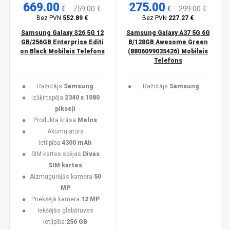
669.00
275.00
€
759.00 €
€
299.00 €
Bez PVN
552.89 €
Bez PVN
227.27 €
Samsung Galaxy S26 5G 12
Samsung Galaxy A37 5G 6G
GB/256GB Enterprise Editi
B/128GB Awesome Green
on Black Mobilais Telefons
(8806099035426) Mobilais
Telefons
Ražotājs:
Samsung
Ražotājs:
Samsung
Izšķirtspēja:
2340 x 1080
pikseļi
Produkta krāsa:
Melns
Akumulatora
ietilpība:
4300 mAh
SIM kartes spējas:
Divas
SIM kartes
Aizmugurējās kamera:
50
MP
Priekšējā kamera:
12 MP
Iekšējās glabātuves
ietilpība:
256 GB