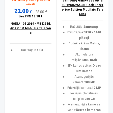
Samsung Galaxy S25 Ultra
veikalā
5G 12GB/256GB Black Enter
22.00
prise Edition Mobilais Tele
€
28.00 €
fons
Bez PVN
18.18 €
NOKIA 105 2019 4MB DS BL
Ražotājs:
Samsung
ACK OEM Mobilais Telefon
Izšķirtspēja:
3120 x 1440
s
pikseļi
Produkta krāsa:
Melns,
Titāns
Ražotājs:
Nokia
Akumulatora
ietilpība:
5000 mAh
SIM kartes spējas:
Divas
SIM kartes
Aizmugurējās
kamera:
200 MP
Priekšējā kamera:
12 MP
Iekšējās glabātuves
ietilpība:
256 GB
Aizmugurējās kameras
veids:
Četras kameras