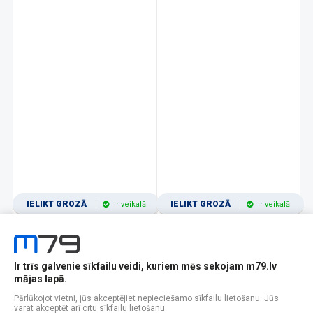
IELIKT GROZĀ
IELIKT GROZĀ
Ir veikalā
Ir veikalā
Ir trīs galvenie sīkfailu veidi, kuriem mēs sekojam m79.lv
1
2
3
4
5
6
7
8
9
10
11
mājas lapā.
Popularitātes
Rādīt 12
Pārlūkojot vietni, jūs akceptējiet nepieciešamo sīkfailu lietošanu. Jūs
varat akceptēt arī citu sīkfailu lietošanu.