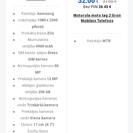
32.00
€
37.00 €
Bez PVN
26.45 €
Ražotājs:
Samsung
Motorola moto tag 2 Gron
Izšķirtspēja:
1080 x 2340
Mobilais Telefons
pikseļi
Produkta krāsa:
Zils
Akumulatora
Ražotājs:
MTR
ietilpība:
4900 mAh
SIM kartes spējas:
Divas
SIM kartes
Aizmugurējās kamera:
50
MP
Priekšējā kamera:
12 MP
Iekšējās glabātuves
ietilpība:
256 GB
Aizmugurējās kameras
veids:
Trīskāršā kamera
Priekšējās kameras
veids:
Viena kamera
Ekrāns:
17 cm (6.7")
Gorilla Glass