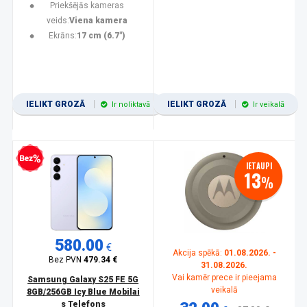
Priekšējās kameras
veids:
Viena kamera
Ekrāns:
17 cm (6.7")
IELIKT GROZĀ
IELIKT GROZĀ
Ir noliktavā
Ir veikalā
zprocentu kredīts
IETAUPI
13
%
580.00
€
Akcija spēkā:
01.08.2026. -
Bez PVN
479.34 €
31.08.2026.
Vai kamēr prece ir pieejama
Samsung Galaxy S25 FE 5G
veikalā
8GB/256GB Icy Blue Mobilai
s Telefons