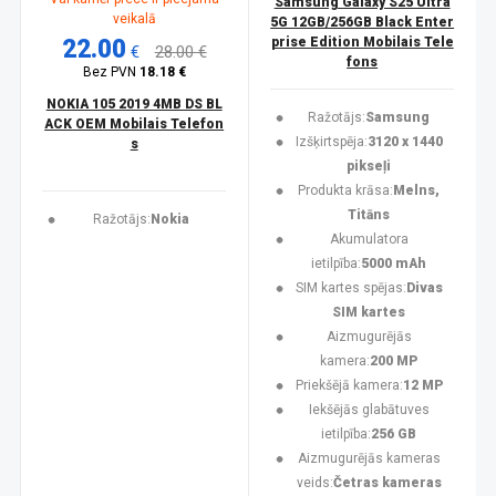
Samsung Galaxy S25 Ultra
veikalā
5G 12GB/256GB Black Enter
22.00
prise Edition Mobilais Tele
€
28.00 €
fons
Bez PVN
18.18 €
NOKIA 105 2019 4MB DS BL
Ražotājs:
Samsung
ACK OEM Mobilais Telefon
Izšķirtspēja:
3120 x 1440
s
pikseļi
Produkta krāsa:
Melns,
Titāns
Ražotājs:
Nokia
Akumulatora
ietilpība:
5000 mAh
SIM kartes spējas:
Divas
SIM kartes
Aizmugurējās
kamera:
200 MP
Priekšējā kamera:
12 MP
Iekšējās glabātuves
ietilpība:
256 GB
Aizmugurējās kameras
veids:
Četras kameras