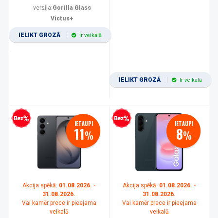
versija:
Gorilla Glass
Victus+
IELIKT GROZĀ
Ir veikalā
IELIKT GROZĀ
Ir veikalā
zprocentu kredīts
Bezprocentu kredīts
IETAUPI
IETAUPI
11
8
%
%
Akcija spēkā:
01.08.2026. -
Akcija spēkā:
01.08.2026. -
31.08.2026.
31.08.2026.
Vai kamēr prece ir pieejama
Vai kamēr prece ir pieejama
veikalā
veikalā