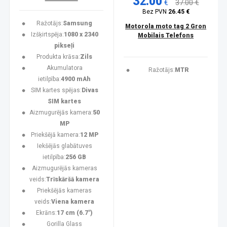
32.00
€
37.00 €
Bez PVN
26.45 €
Ražotājs:
Samsung
Motorola moto tag 2 Gron
Izšķirtspēja:
1080 x 2340
Mobilais Telefons
pikseļi
Produkta krāsa:
Zils
Akumulatora
Ražotājs:
MTR
ietilpība:
4900 mAh
SIM kartes spējas:
Divas
SIM kartes
Aizmugurējās kamera:
50
MP
Priekšējā kamera:
12 MP
Iekšējās glabātuves
ietilpība:
256 GB
Aizmugurējās kameras
veids:
Trīskāršā kamera
Priekšējās kameras
veids:
Viena kamera
Ekrāns:
17 cm (6.7")
Gorilla Glass