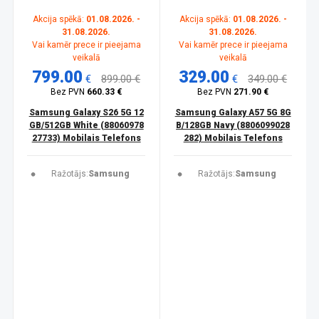
Akcija spēkā:
01.08.2026. -
Akcija spēkā:
01.08.2026. -
31.08.2026.
31.08.2026.
Vai kamēr prece ir pieejama
Vai kamēr prece ir pieejama
veikalā
veikalā
799.00
329.00
€
899.00 €
€
349.00 €
Bez PVN
660.33 €
Bez PVN
271.90 €
Samsung Galaxy S26 5G 12
Samsung Galaxy A57 5G 8G
GB/512GB White (88060978
B/128GB Navy (8806099028
27733) Mobilais Telefons
282) Mobilais Telefons
Ražotājs:
Samsung
Ražotājs:
Samsung