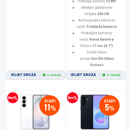
Priekšējā kamera:
12 MP
Iekšējās glabātuves
ietilpība:
256 GB
Aizmugurējās kameras
veids:
Trīskāršā kamera
Priekšējās kameras
veids:
Viena kamera
Ekrāns:
17 cm (6.7")
Gorilla Glass
versija:
Gorilla Glass
Victus+
IELIKT GROZĀ
IELIKT GROZĀ
Ir veikalā
Ir veikalā
zprocentu kredīts
Bezprocentu kredīts
IETAUPI
IETAUPI
11
5
%
%