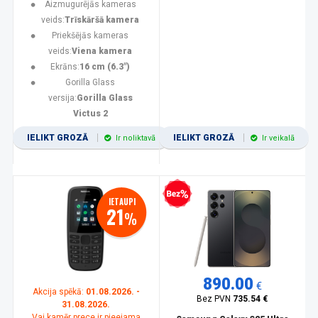
Aizmugurējās kameras
veids:
Trīskāršā kamera
Priekšējās kameras
veids:
Viena kamera
Ekrāns:
16 cm (6.3")
Gorilla Glass
versija:
Gorilla Glass
Victus 2
IELIKT GROZĀ
IELIKT GROZĀ
Ir noliktavā
Ir veikalā
Bezprocentu kredīts
IETAUPI
21
%
890.00
€
Akcija spēkā:
01.08.2026. -
Bez PVN
735.54 €
31.08.2026.
Vai kamēr prece ir pieejama