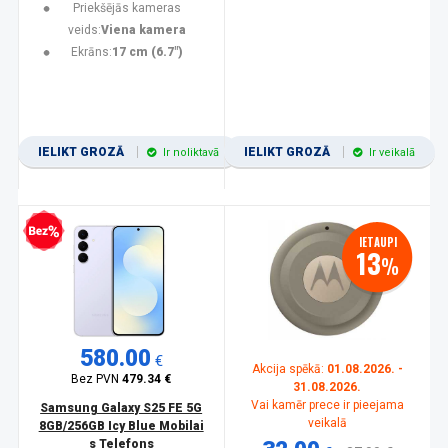
Priekšējās kameras
veids:
Viena kamera
Ekrāns:
17 cm (6.7")
IELIKT GROZĀ
IELIKT GROZĀ
Ir noliktavā
Ir veikalā
zprocentu kredīts
IETAUPI
13
%
580.00
€
Akcija spēkā:
01.08.2026. -
Bez PVN
479.34 €
31.08.2026.
Vai kamēr prece ir pieejama
Samsung Galaxy S25 FE 5G
veikalā
8GB/256GB Icy Blue Mobilai
s Telefons