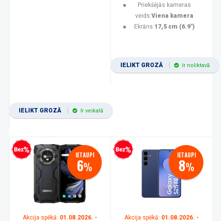
Priekšējās kameras
veids:
Viena kamera
Ekrāns:
17,5 cm (6.9")
IELIKT GROZĀ
Ir noliktavā
IELIKT GROZĀ
Ir veikalā
zprocentu kredīts
Bezprocentu kredīts
IETAUPI
IETAUPI
6
8
%
%
Akcija spēkā:
01.08.2026. -
Akcija spēkā:
01.08.2026. -