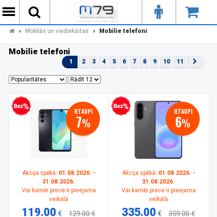
Mobilās un viediekārtas
Mobilie telefoni
Mobilie telefoni
1
2
3
4
5
6
7
8
9
10
11
zprocentu kredīts
Bezprocentu kredīts
IETAUPI
IETAUPI
7
6
%
%
Akcija spēkā:
01.08.2026. -
Akcija spēkā:
01.08.2026. -
31.08.2026.
31.08.2026.
Vai kamēr prece ir pieejama
Vai kamēr prece ir pieejama
veikalā
veikalā
119.00
335.00
€
129.00 €
€
359.00 €