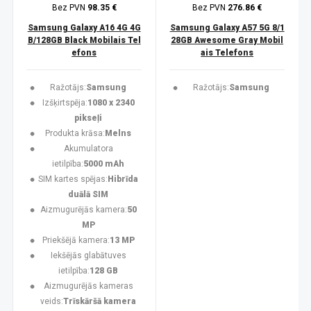
Bez PVN
98.35 €
Bez PVN
276.86 €
Samsung Galaxy A16 4G 4G
Samsung Galaxy A57 5G 8/1
B/128GB Black Mobilais Tel
28GB Awesome Gray Mobil
efons
ais Telefons
Ražotājs:
Samsung
Ražotājs:
Samsung
Izšķirtspēja:
1080 x 2340
pikseļi
Produkta krāsa:
Melns
Akumulatora
ietilpība:
5000 mAh
SIM kartes spējas:
Hibrīda
duālā SIM
Aizmugurējās kamera:
50
MP
Priekšējā kamera:
13 MP
Iekšējās glabātuves
ietilpība:
128 GB
Aizmugurējās kameras
veids:
Trīskāršā kamera