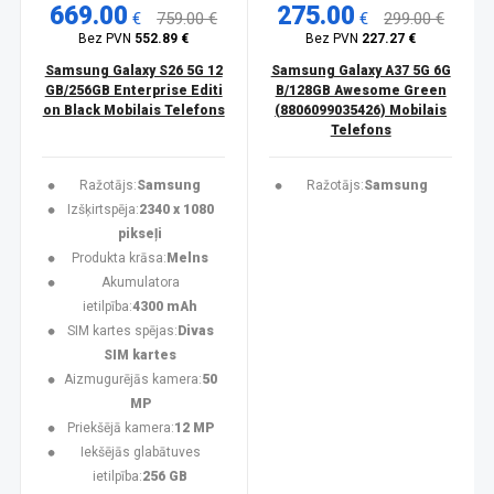
669.00
275.00
€
759.00 €
€
299.00 €
Bez PVN
552.89 €
Bez PVN
227.27 €
Samsung Galaxy S26 5G 12
Samsung Galaxy A37 5G 6G
GB/256GB Enterprise Editi
B/128GB Awesome Green
on Black Mobilais Telefons
(8806099035426) Mobilais
Telefons
Ražotājs:
Samsung
Ražotājs:
Samsung
Izšķirtspēja:
2340 x 1080
pikseļi
Produkta krāsa:
Melns
Akumulatora
ietilpība:
4300 mAh
SIM kartes spējas:
Divas
SIM kartes
Aizmugurējās kamera:
50
MP
Priekšējā kamera:
12 MP
Iekšējās glabātuves
ietilpība:
256 GB