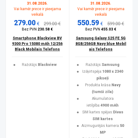
31.08.2026.
31.08.2026.
Vai kamēr prece ir pieejama
Vai kamēr prece ir pieejama
veikalā
veikalā
279.00
550.59
€
299.00 €
€
599.00 €
Bez PVN
230.58 €
Bez PVN
455.03 €
Smartphone Blackview BV
Samsung Galaxy S25 FE 5G
9300 Pro 15080 mAh 12/256
8GB/256GB Navy blue Mobil
Black Mobilais Telefons
ais Telefons
Ražotājs:
Blackview
Ražotājs:
Samsung
Izšķirtspēja:
1080 x 2340
pikseļi
Produkta krāsa:
Navy
(tumši zila)
Akumulatora
ietilpība:
4900 mAh
SIM kartes spējas:
Divas
SIM kartes
Aizmugurējās kamera:
50
MP