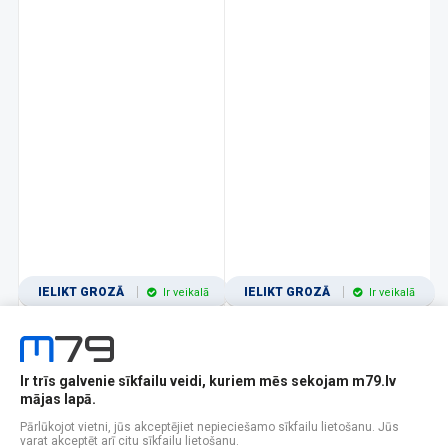
IELIKT GROZĀ
IELIKT GROZĀ
Ir veikalā
Ir veikalā
Ir trīs galvenie sīkfailu veidi, kuriem mēs sekojam m79.lv
1
2
3
4
5
6
7
8
9
10
11
mājas lapā.
Popularitātes
Rādīt 12
Pārlūkojot vietni, jūs akceptējiet nepieciešamo sīkfailu lietošanu. Jūs
varat akceptēt arī citu sīkfailu lietošanu.