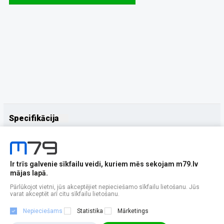
Specifikācija
Papildus
Ražotājs
Samsung
Ir trīs galvenie sīkfailu veidi, kuriem mēs sekojam m79.lv
mājas lapā.
Pārlūkojot vietni, jūs akceptējiet nepieciešamo sīkfailu lietošanu. Jūs
varat akceptēt arī citu sīkfailu lietošanu.
Nepieciešams
Statistika
Mārketings