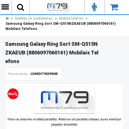
Mobilās un viediekārtas
Mobilie telefoni
Samsung Galaxy Ring Sort SM-Q515NZKAEUB (8806097060161)
Mobilais Telefons
Samsung Galaxy Ring Sort SM-Q515N
ZKAEUB (8806097060161) Mobilais Tel
efons
Preces kods:
JOINEDIT90299045
zprocentu kredīts
Prece var atšķirties no attēlā parādītās. Attēlā var būt parādītas detaļas, kuras neietilpst
piegādes komplektā.