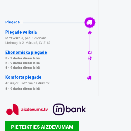
Piegāde
Piegāde veikalā
M79 veikalā, pēc 8 dienām
Lielmaņi k-2, Mārupē, LV-2167
Ekonomiskā piegāde
8 - 9 darba dienu laikā
8 - 9 darba dienu laikā
8 - 9 darba dienu laikā
Komforta piegāde
Ar kurjeru līdz mājas durvīm:
8 - 9 darba dienu laikā
PIETEIKTIES AIZDEVUMAM