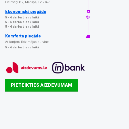
Lielmaņi k-2, Mārupē, LV-2167
Ekonomiskā piegāde
5 - 6 darba dienu laikā
5 - 6 darba dienu laikā
5 - 6 darba dienu laikā
Komforta piegāde
Ar kurjeru līdz mājas durvīm:
5 - 6 darba dienu laikā
PIETEIKTIES AIZDEVUMAM