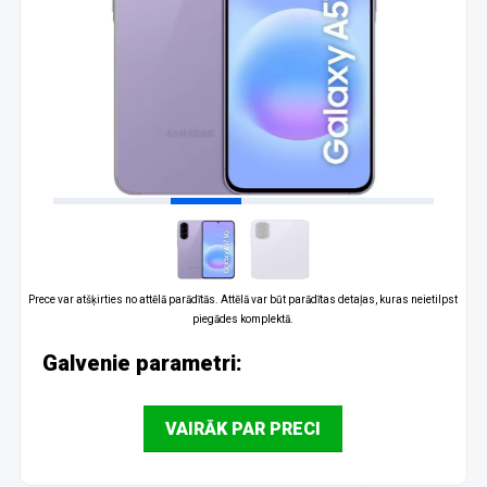
Prece var atšķirties no attēlā parādītās. Attēlā var būt parādītas detaļas, kuras neietilpst
piegādes komplektā.
Galvenie parametri:
VAIRĀK PAR PRECI