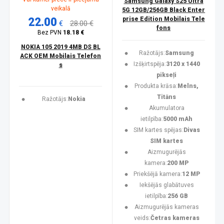
Samsung Galaxy S25 Ultra
veikalā
5G 12GB/256GB Black Enter
22.00
prise Edition Mobilais Tele
€
28.00 €
fons
Bez PVN
18.18 €
NOKIA 105 2019 4MB DS BL
Ražotājs:
Samsung
ACK OEM Mobilais Telefon
Izšķirtspēja:
3120 x 1440
s
pikseļi
Produkta krāsa:
Melns,
Titāns
Ražotājs:
Nokia
Akumulatora
ietilpība:
5000 mAh
SIM kartes spējas:
Divas
SIM kartes
Aizmugurējās
kamera:
200 MP
Priekšējā kamera:
12 MP
Iekšējās glabātuves
ietilpība:
256 GB
Aizmugurējās kameras
veids:
Četras kameras