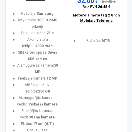
32.00
€
37.00 €
Bez PVN
26.45 €
Ražotājs:
Samsung
Motorola moto tag 2 Gron
Izšķirtspēja:
1080 x 2340
Mobilais Telefons
pikseļi
Produkta krāsa:
Zils
Akumulatora
Ražotājs:
MTR
ietilpība:
4900 mAh
SIM kartes spējas:
Divas
SIM kartes
Aizmugurējās kamera:
50
MP
Priekšējā kamera:
12 MP
Iekšējās glabātuves
ietilpība:
256 GB
Aizmugurējās kameras
veids:
Trīskāršā kamera
Priekšējās kameras
veids:
Viena kamera
Ekrāns:
17 cm (6.7")
Gorilla Glass