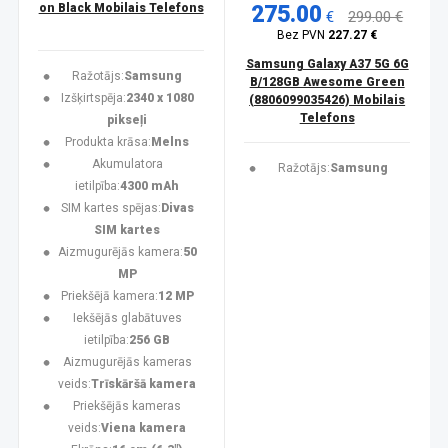
on Black Mobilais Telefons
275.00
€
299.00 €
Bez PVN
227.27 €
Samsung Galaxy A37 5G 6G
Ražotājs:
Samsung
B/128GB Awesome Green
Izšķirtspēja:
2340 x 1080
(8806099035426) Mobilais
Telefons
pikseļi
Produkta krāsa:
Melns
Akumulatora
Ražotājs:
Samsung
ietilpība:
4300 mAh
SIM kartes spējas:
Divas
SIM kartes
Aizmugurējās kamera:
50
MP
Priekšējā kamera:
12 MP
Iekšējās glabātuves
ietilpība:
256 GB
Aizmugurējās kameras
veids:
Trīskāršā kamera
Priekšējās kameras
veids:
Viena kamera