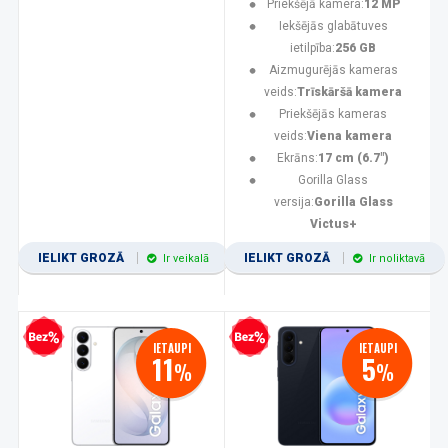
Priekšējā kamera:
12 MP
Iekšējās glabātuves
ietilpība:
256 GB
Aizmugurējās kameras
veids:
Trīskāršā kamera
Priekšējās kameras
veids:
Viena kamera
Ekrāns:
17 cm (6.7")
Gorilla Glass
versija:
Gorilla Glass
Victus+
IELIKT GROZĀ
IELIKT GROZĀ
Ir veikalā
Ir noliktavā
zprocentu kredīts
Bezprocentu kredīts
IETAUPI
IETAUPI
11
5
%
%