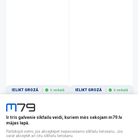
IELIKT GROZĀ
IELIKT GROZĀ
Ir veikalā
Ir veikalā
Ir trīs galvenie sīkfailu veidi, kuriem mēs sekojam m79.lv
1
2
3
4
5
6
7
8
9
10
11
mājas lapā.
Popularitātes
Rādīt 12
Pārlūkojot vietni, jūs akceptējiet nepieciešamo sīkfailu lietošanu. Jūs
varat akceptēt arī citu sīkfailu lietošanu.