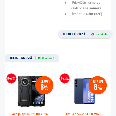
Priekšējās kameras
veids:
Viena kamera
Ekrāns:
17,5 cm (6.9")
IELIKT GROZĀ
Ir veikalā
IELIKT GROZĀ
Ir veikalā
zprocentu kredīts
Bezprocentu kredīts
IETAUPI
IETAUPI
6
8
%
%
Akcija spēkā:
01.08.2026. -
Akcija spēkā:
01.08.2026. -