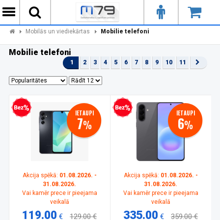
Mobilās un viediekārtas
Mobilie telefoni
Mobilie telefoni
1
2
3
4
5
6
7
8
9
10
11
zprocentu kredīts
Bezprocentu kredīts
IETAUPI
IETAUPI
7
6
%
%
Akcija spēkā:
01.08.2026. -
Akcija spēkā:
01.08.2026. -
31.08.2026.
31.08.2026.
Vai kamēr prece ir pieejama
Vai kamēr prece ir pieejama
veikalā
veikalā
119.00
335.00
€
129.00 €
€
359.00 €