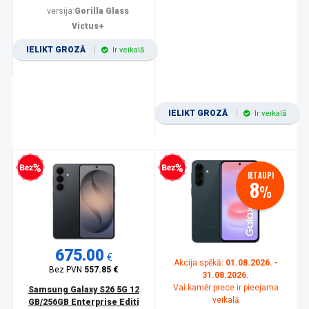
versija:
Gorilla Glass
Victus+
IELIKT GROZĀ
Ir veikalā
IELIKT GROZĀ
Ir veikalā
zprocentu kredīts
Bezprocentu kredīts
IETAUPI
8
%
675.00
€
Akcija spēkā:
01.08.2026. -
Bez PVN
557.85 €
31.08.2026.
Vai kamēr prece ir pieejama
Samsung Galaxy S26 5G 12
veikalā
GB/256GB Enterprise Editi