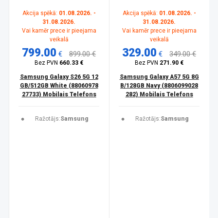
Akcija spēkā:
01.08.2026. -
Akcija spēkā:
01.08.2026. -
31.08.2026.
31.08.2026.
Vai kamēr prece ir pieejama
Vai kamēr prece ir pieejama
veikalā
veikalā
799.00
329.00
€
899.00 €
€
349.00 €
Bez PVN
660.33 €
Bez PVN
271.90 €
Samsung Galaxy S26 5G 12
Samsung Galaxy A57 5G 8G
GB/512GB White (88060978
B/128GB Navy (8806099028
27733) Mobilais Telefons
282) Mobilais Telefons
Ražotājs:
Samsung
Ražotājs:
Samsung