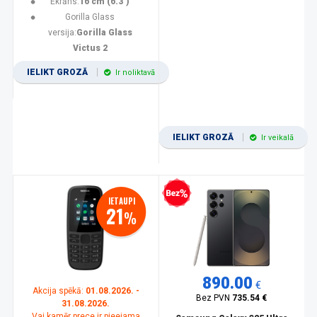
Ekrāns:
16 cm (6.3")
Gorilla Glass
versija:
Gorilla Glass
Victus 2
IELIKT GROZĀ
Ir noliktavā
IELIKT GROZĀ
Ir veikalā
Bezprocentu kredīts
IETAUPI
21
%
890.00
€
Akcija spēkā:
01.08.2026. -
Bez PVN
735.54 €
31.08.2026.
Vai kamēr prece ir pieejama