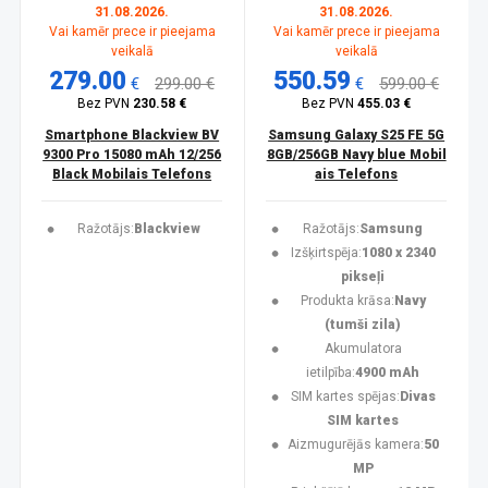
31.08.2026.
31.08.2026.
Vai kamēr prece ir pieejama
Vai kamēr prece ir pieejama
veikalā
veikalā
279.00
550.59
€
299.00 €
€
599.00 €
Bez PVN
230.58 €
Bez PVN
455.03 €
Smartphone Blackview BV
Samsung Galaxy S25 FE 5G
9300 Pro 15080 mAh 12/256
8GB/256GB Navy blue Mobil
Black Mobilais Telefons
ais Telefons
Ražotājs:
Blackview
Ražotājs:
Samsung
Izšķirtspēja:
1080 x 2340
pikseļi
Produkta krāsa:
Navy
(tumši zila)
Akumulatora
ietilpība:
4900 mAh
SIM kartes spējas:
Divas
SIM kartes
Aizmugurējās kamera:
50
MP