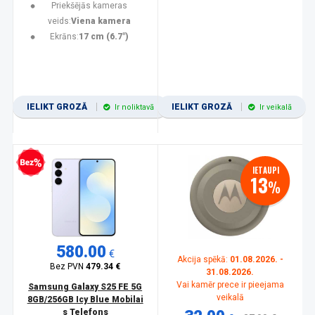
Priekšējās kameras
veids:
Viena kamera
Ekrāns:
17 cm (6.7")
IELIKT GROZĀ
IELIKT GROZĀ
Ir noliktavā
Ir veikalā
zprocentu kredīts
IETAUPI
13
%
580.00
€
Akcija spēkā:
01.08.2026. -
Bez PVN
479.34 €
31.08.2026.
Vai kamēr prece ir pieejama
Samsung Galaxy S25 FE 5G
veikalā
8GB/256GB Icy Blue Mobilai
s Telefons