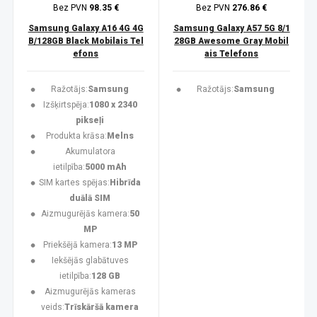
Bez PVN
98.35 €
Bez PVN
276.86 €
Samsung Galaxy A16 4G 4G
Samsung Galaxy A57 5G 8/1
B/128GB Black Mobilais Tel
28GB Awesome Gray Mobil
efons
ais Telefons
Ražotājs:
Samsung
Ražotājs:
Samsung
Izšķirtspēja:
1080 x 2340
pikseļi
Produkta krāsa:
Melns
Akumulatora
ietilpība:
5000 mAh
SIM kartes spējas:
Hibrīda
duālā SIM
Aizmugurējās kamera:
50
MP
Priekšējā kamera:
13 MP
Iekšējās glabātuves
ietilpība:
128 GB
Aizmugurējās kameras
veids:
Trīskāršā kamera