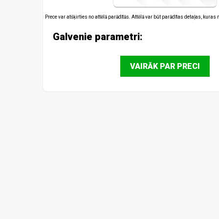
Prece var atšķirties no attēlā parādītās. Attēlā var būt parādītas detaļas, kuras
Galvenie parametri:
VAIRĀK PAR PRECI