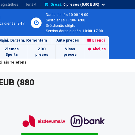
eģistrēties
Ienākt
Grozā:
0
preces (
0.00
EUR)
Darba dienās 10:00-19:00
1
Sestdienās 11:00-16:00
ba dienās: 8-17
Svētdienās slēgts
Serviss darba dienās:
10:00-17:00
Mājai, Dārzam, Remontam
Auto preces
Brendi
Ziemas
ZOO
Visas
Akcijas
Sports
preces
preces
ilais Telefons
EUB (880