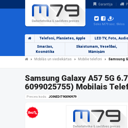
Garantija
P
Seko M79 soc. tīklos
Telefoni, Planšetes, Apple
LED TV, Foto, Audi
Smaržas,
Skaistumam, Veselībai,
Kosmētika
Māmiņām
Mobilās un viediekārtas
Mobilie telefoni
Samsung Ga
Samsung Galaxy A57 5G 6.
6099025755) Mobilais Tele
Preces kods:
JOINEDIT90090979
Bezprocentu kredīts