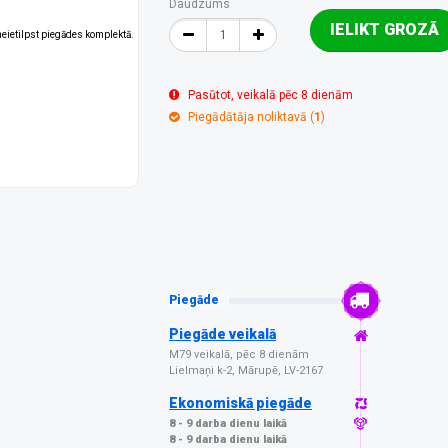
Daudzums
IELIKT GROZĀ
 neietilpst piegādes komplektā.
Pasūtot, veikalā pēc 8 dienām
Piegādātāja noliktavā (
1
)
Piegāde
Piegāde veikalā
M79 veikalā, pēc 8 dienām
Lielmaņi k-2, Mārupē, LV-2167
Ekonomiskā piegāde
8 - 9 darba dienu laikā
8 - 9 darba dienu laikā