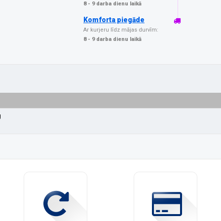
8 - 9 darba dienu laikā
Komforta piegāde
Ar kurjeru līdz mājas durvīm:
8 - 9 darba dienu laikā
g