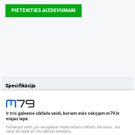
PIETEIKTIES AIZDEVUMAM
Specifikācija
Papildus
Ražotājs
Samsung
Ir trīs galvenie sīkfailu veidi, kuriem mēs sekojam m79.lv
mājas lapā.
Pārlūkojot vietni, jūs akceptējiet nepieciešamo sīkfailu lietošanu. Jūs
varat akceptēt arī citu sīkfailu lietošanu.