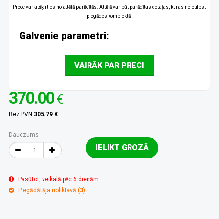
Prece var atšķirties no attēlā parādītās. Attēlā var būt parādītas detaļas, kuras neietilpst
piegādes komplektā.
Galvenie parametri:
VAIRĀK PAR PRECI
370.00
€
Bez PVN
305.79 €
Daudzums
IELIKT GROZĀ
Pasūtot, veikalā pēc 6 dienām
Piegādātāja noliktavā (
3
)