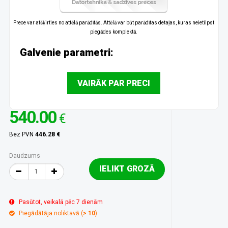
Prece var atšķirties no attēlā parādītās. Attēlā var būt parādītas detaļas, kuras neietilpst
piegādes komplektā.
Galvenie parametri:
VAIRĀK PAR PRECI
540.00
€
Bez PVN
446.28 €
Daudzums
IELIKT GROZĀ
Pasūtot, veikalā pēc 7 dienām
Piegādātāja noliktavā (
> 10
)