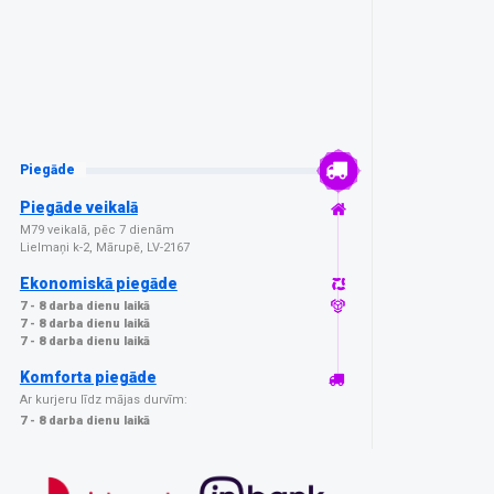
Piegāde
Piegāde veikalā
M79 veikalā, pēc 7 dienām
Lielmaņi k-2, Mārupē, LV-2167
Ekonomiskā piegāde
7 - 8 darba dienu laikā
7 - 8 darba dienu laikā
7 - 8 darba dienu laikā
Komforta piegāde
Ar kurjeru līdz mājas durvīm:
7 - 8 darba dienu laikā