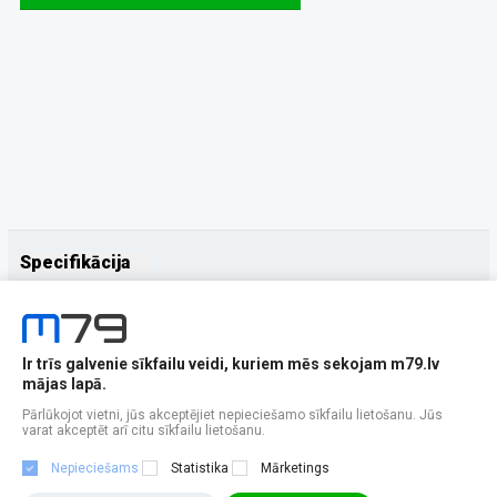
Specifikācija
Papildus
Ražotājs
Samsung
Ir trīs galvenie sīkfailu veidi, kuriem mēs sekojam m79.lv
mājas lapā.
Pārlūkojot vietni, jūs akceptējiet nepieciešamo sīkfailu lietošanu. Jūs
varat akceptēt arī citu sīkfailu lietošanu.
Nepieciešams
Statistika
Mārketings