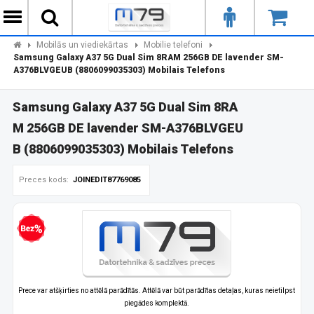
Mobilās un viediekārtas
Mobilie telefoni
Samsung Galaxy A37 5G Dual Sim 8RAM 256GB DE lavender SM-
A376BLVGEUB (8806099035303) Mobilais Telefons
Samsung Galaxy A37 5G Dual Sim 8RA
M 256GB DE lavender SM-A376BLVGEU
B (8806099035303) Mobilais Telefons
Preces kods:
JOINEDIT87769085
zprocentu kredīts
Prece var atšķirties no attēlā parādītās. Attēlā var būt parādītas detaļas, kuras neietilpst
piegādes komplektā.