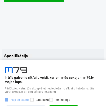
Specifikācija
Papildus
Ražotājs
Samsung
Ir trīs galvenie sīkfailu veidi, kuriem mēs sekojam m79.lv
mājas lapā.
Pārlūkojot vietni, jūs akceptējiet nepieciešamo sīkfailu lietošanu. Jūs
varat akceptēt arī citu sīkfailu lietošanu.
Nepieciešams
Statistika
Mārketings