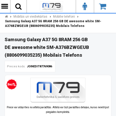
Mobilās un viediekārtas
Mobilie telefoni
Samsung Galaxy A37 5G 8RAM 256 GB DE awesome white SM-
A376BZWGEUB (8806099035235) Mobilais Telefons
Samsung Galaxy A37 5G 8RAM 256 GB
DE awesome white SM-A376BZWGEUB
(8806099035235) Mobilais Telefons
Preces kods:
JOINEDIT87769086
zprocentu kredīts
Prece var atšķirties no attēlā parādītās. Attēlā var būt parādītas detaļas, kuras neietilpst
piegādes komplektā.