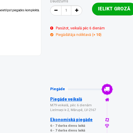
Daudzums
IELIKT GROZĀ
 neietilpst piegādes komplektā.
Pasūtot, veikalā pēc 6 dienām
Piegādātāja noliktavā (
> 10
)
Piegāde
Piegāde veikalā
M79 veikalā, pēc 6 dienām
Lielmaņi k-2, Mārupē, LV-2167
Ekonomiskā piegāde
6 - 7 darba dienu laikā
6 - 7 darba dienu laikā