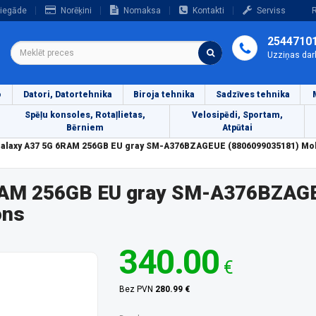
iegāde
Norēķini
Nomaksa
Kontakti
Serviss
R
2544710
Uzziņas dar
o
Datori, Datortehnika
Biroja tehnika
Sadzīves tehnika
Spēļu konsoles, Rotaļlietas,
Velosipēdi, Sportam,
Bērniem
Atpūtai
laxy A37 5G 6RAM 256GB EU gray SM-A376BZAGEUE (8806099035181) Mob
RAM 256GB EU gray SM-A376BZAG
ons
340.00
€
Bez PVN
280.99 €