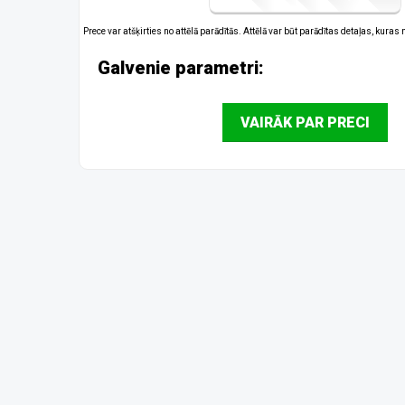
Prece var atšķirties no attēlā parādītās. Attēlā var būt parādītas detaļas, kuras
Galvenie parametri:
VAIRĀK PAR PRECI