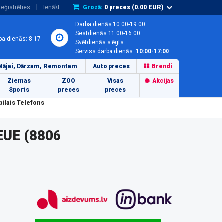
eģistrēties
Ienākt
Grozā:
0
preces (
0.00
EUR)
Darba dienās 10:00-19:00
1
Sestdienās 11:00-16:00
ba dienās: 8-17
Svētdienās slēgts
Serviss darba dienās:
10:00-17:00
Mājai, Dārzam, Remontam
Auto preces
Brendi
Ziemas
ZOO
Visas
Akcijas
Sports
preces
preces
ilais Telefons
EUE (8806