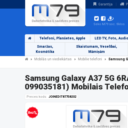
Garantija
P
Seko M79 soc. tīklos
Telefoni, Planšetes, Apple
LED TV, Foto, Audi
Smaržas,
Skaistumam, Veselībai,
Kosmētika
Māmiņām
Mobilās un viediekārtas
Mobilie telefoni
Samsung Ga
Samsung Galaxy A37 5G 6
099035181) Mobilais Telef
Preces kods:
JOINEDIT87758202
Bezprocentu kredīts