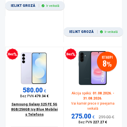
IELIKT GROZĀ
Ir veikalā
IELIKT GROZĀ
Ir veikalā
zprocentu kredīts
Bezprocentu kredīts
IETAUPI
8
%
580.00
€
Akcija spēkā:
01.08.2026. -
Bez PVN
479.34 €
31.08.2026.
Vai kamēr prece ir pieejama
Samsung Galaxy S25 FE 5G
veikalā
8GB/256GB Icy Blue Mobilai
s Telefons
275.00
€
299.00 €
Bez PVN
227.27 €