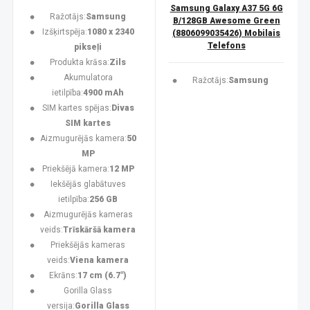
Samsung Galaxy A37 5G 6G
Ražotājs:
Samsung
B/128GB Awesome Green
Izšķirtspēja:
1080 x 2340
(8806099035426) Mobilais
Telefons
pikseļi
Produkta krāsa:
Zils
Akumulatora
Ražotājs:
Samsung
ietilpība:
4900 mAh
SIM kartes spējas:
Divas
SIM kartes
Aizmugurējās kamera:
50
MP
Priekšējā kamera:
12 MP
Iekšējās glabātuves
ietilpība:
256 GB
Aizmugurējās kameras
veids:
Trīskāršā kamera
Priekšējās kameras
veids:
Viena kamera
Ekrāns:
17 cm (6.7")
Gorilla Glass
versija:
Gorilla Glass