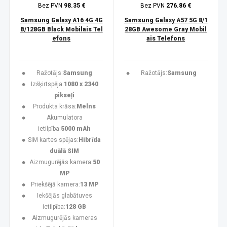
Bez PVN
98.35 €
Bez PVN
276.86 €
Samsung Galaxy A16 4G 4G
Samsung Galaxy A57 5G 8/1
B/128GB Black Mobilais Tel
28GB Awesome Gray Mobil
efons
ais Telefons
Ražotājs:
Samsung
Ražotājs:
Samsung
Izšķirtspēja:
1080 x 2340
pikseļi
Produkta krāsa:
Melns
Akumulatora
ietilpība:
5000 mAh
SIM kartes spējas:
Hibrīda
duālā SIM
Aizmugurējās kamera:
50
MP
Priekšējā kamera:
13 MP
Iekšējās glabātuves
ietilpība:
128 GB
Aizmugurējās kameras