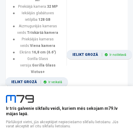
MP
Priekšējā kamera:
32 MP
Iekšējās glabātuves
ietilpība:
128 GB
Aizmugurējās kameras
veids:
Trīskāršā kamera
Priekšējās kameras
veids:
Viena kamera
Ekrāns:
16,8 cm (6.6")
IELIKT GROZĀ
Ir noliktavā
Gorilla Glass
versija:
Gorilla Glass
Victus+
IELIKT GROZĀ
Ir veikalā
Ir trīs galvenie sīkfailu veidi, kuriem mēs sekojam m79.lv
1
2
3
4
5
6
7
8
9
10
11
mājas lapā.
Popularitātes
Rādīt 12
Pārlūkojot vietni, jūs akceptējiet nepieciešamo sīkfailu lietošanu. Jūs
varat akceptēt arī citu sīkfailu lietošanu.