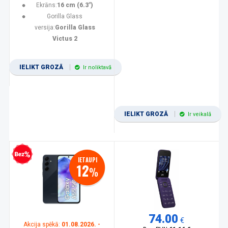
Ekrāns:
16 cm (6.3")
Gorilla Glass
versija:
Gorilla Glass
Victus 2
IELIKT GROZĀ
Ir noliktavā
IELIKT GROZĀ
Ir veikalā
zprocentu kredīts
IETAUPI
12
%
74.00
€
Akcija spēkā:
01.08.2026. -