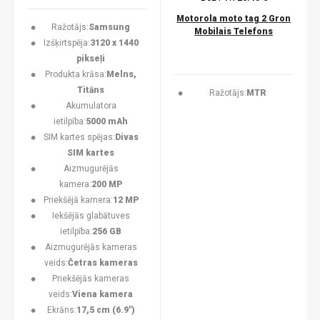
Motorola moto tag 2 Gron
Ražotājs:
Samsung
Mobilais Telefons
Izšķirtspēja:
3120 x 1440
pikseļi
Produkta krāsa:
Melns,
Titāns
Ražotājs:
MTR
Akumulatora
ietilpība:
5000 mAh
SIM kartes spējas:
Divas
SIM kartes
Aizmugurējās
kamera:
200 MP
Priekšējā kamera:
12 MP
Iekšējās glabātuves
ietilpība:
256 GB
Aizmugurējās kameras
veids:
Četras kameras
Priekšējās kameras
veids:
Viena kamera
Ekrāns:
17,5 cm (6.9")