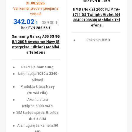
Bez PVN
61.16 €
31.08.2026.
Vai kamēr prece ir pieejama
HMD (Nokia) 2660 FLIP TA-
veikalā
1711 DS Twilight Violet (64
342.02
38409108630) Mobilais Tel
€
389.00 €
efons
Bez PVN
282.66 €
Samsung Galaxy A55 5G 8G
Ražotājs:
HMD
B/128GB Awesome Navy (E
nterprise Edition) Mobilai
s Telefons
Ražotājs:
Samsung
Izšķirtspēja:
1080 x 2340
pikseļi
Produkta krāsa:
Navy
(tumši zila)
Akumulatora
ietilpība:
5000 mAh
SIM kartes spējas:
Hibrīda
duālā SIM
Aizmugurējās kamera:
50