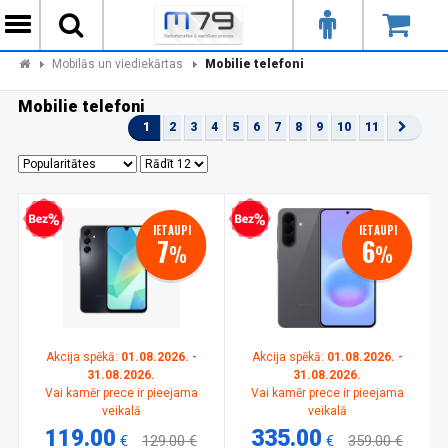
Mobilās un viediekārtas
Mobilie telefoni
Mobilie telefoni
1
2
3
4
5
6
7
8
9
10
11
zprocentu kredīts
Bezprocentu kredīts
IETAUPI
IETAUPI
7
6
%
%
Akcija spēkā:
01.08.2026. -
Akcija spēkā:
01.08.2026. -
31.08.2026.
31.08.2026.
Vai kamēr prece ir pieejama
Vai kamēr prece ir pieejama
veikalā
veikalā
119.00
335.00
€
129.00 €
€
359.00 €