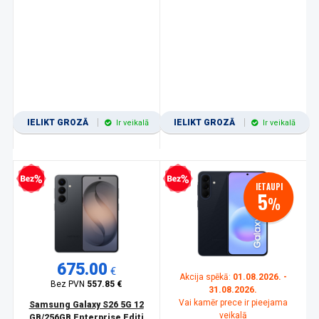
IELIKT GROZĀ
IELIKT GROZĀ
Ir veikalā
Ir veikalā
zprocentu kredīts
Bezprocentu kredīts
IETAUPI
5
%
675.00
€
Akcija spēkā:
01.08.2026. -
Bez PVN
557.85 €
31.08.2026.
Vai kamēr prece ir pieejama
Samsung Galaxy S26 5G 12
veikalā
GB/256GB Enterprise Editi