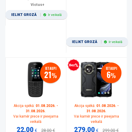
Victus+
IELIKT GROZĀ
Ir veikalā
IELIKT GROZĀ
Ir veikalā
Bezprocentu kredīts
IETAUPI
IETAUPI
21
6
%
%
Akcija spēkā:
01.08.2026. -
Akcija spēkā:
01.08.2026. -
31.08.2026.
31.08.2026.
Vai kamēr prece ir pieejama
Vai kamēr prece ir pieejama
veikalā
veikalā
22.00
279.00
€
28.00 €
€
299.00 €