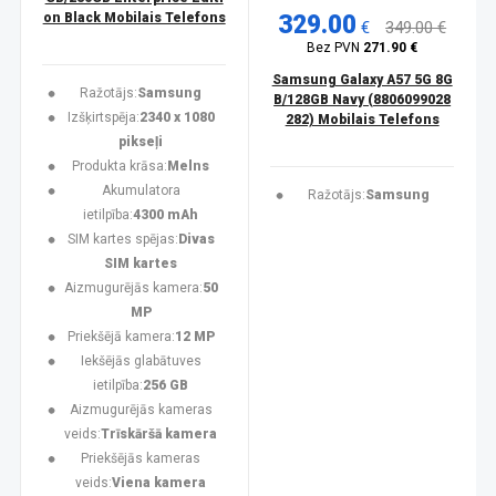
on Black Mobilais Telefons
329.00
€
349.00 €
Bez PVN
271.90 €
Samsung Galaxy A57 5G 8G
Ražotājs:
Samsung
B/128GB Navy (8806099028
Izšķirtspēja:
2340 x 1080
282) Mobilais Telefons
pikseļi
Produkta krāsa:
Melns
Akumulatora
Ražotājs:
Samsung
ietilpība:
4300 mAh
SIM kartes spējas:
Divas
SIM kartes
Aizmugurējās kamera:
50
MP
Priekšējā kamera:
12 MP
Iekšējās glabātuves
ietilpība:
256 GB
Aizmugurējās kameras
veids:
Trīskāršā kamera
Priekšējās kameras
veids:
Viena kamera