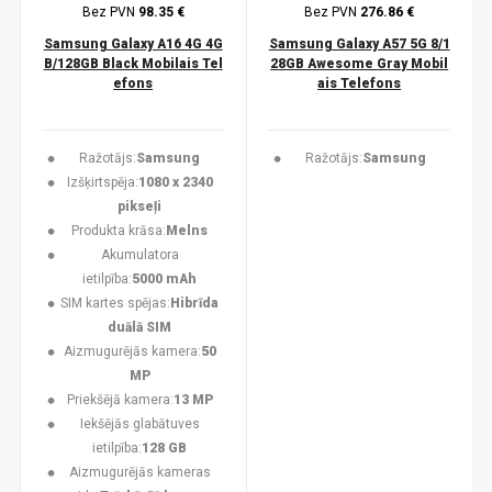
Bez PVN
98.35 €
Bez PVN
276.86 €
Samsung Galaxy A16 4G 4G
Samsung Galaxy A57 5G 8/1
B/128GB Black Mobilais Tel
28GB Awesome Gray Mobil
efons
ais Telefons
Ražotājs:
Samsung
Ražotājs:
Samsung
Izšķirtspēja:
1080 x 2340
pikseļi
Produkta krāsa:
Melns
Akumulatora
ietilpība:
5000 mAh
SIM kartes spējas:
Hibrīda
duālā SIM
Aizmugurējās kamera:
50
MP
Priekšējā kamera:
13 MP
Iekšējās glabātuves
ietilpība:
128 GB
Aizmugurējās kameras