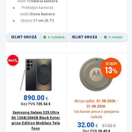
veids:
Trīskāršā kamera
Priekšējās kameras
veids:
Viena kamera
Ekrāns:
17 cm (6.7")
IELIKT GROZĀ
IELIKT GROZĀ
Ir noliktavā
Ir veikalā
zprocentu kredīts
IETAUPI
13
%
890.00
€
Akcija spēkā:
01.08.2026. -
Bez PVN
735.54 €
31.08.2026.
Vai kamēr prece ir pieejama
Samsung Galaxy S25 Ultra
veikalā
5G 12GB/256GB Black Enter
prise Edition Mobilais Tele
32.00
€
37.00 €
fons
Bez PVN
26.45 €