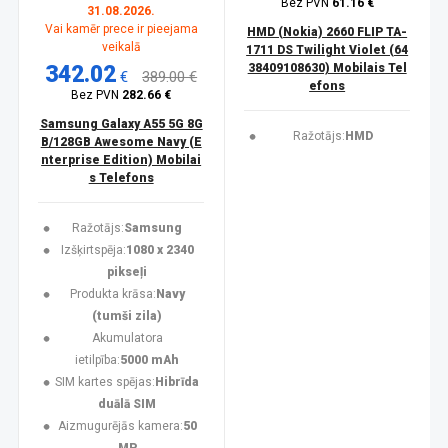
Bez PVN
61.16 €
31.08.2026.
Vai kamēr prece ir pieejama
HMD (Nokia) 2660 FLIP TA-
veikalā
1711 DS Twilight Violet (64
342.02
38409108630) Mobilais Tel
€
389.00 €
efons
Bez PVN
282.66 €
Samsung Galaxy A55 5G 8G
Ražotājs:
HMD
B/128GB Awesome Navy (E
nterprise Edition) Mobilai
s Telefons
Ražotājs:
Samsung
Izšķirtspēja:
1080 x 2340
pikseļi
Produkta krāsa:
Navy
(tumši zila)
Akumulatora
ietilpība:
5000 mAh
SIM kartes spējas:
Hibrīda
duālā SIM
Aizmugurējās kamera:
50