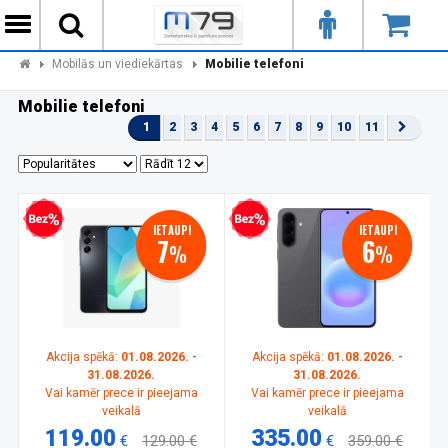
Mobilās un viediekārtas
Mobilie telefoni
Mobilie telefoni
1
2
3
4
5
6
7
8
9
10
11
zprocentu kredīts
Bezprocentu kredīts
IETAUPI
IETAUPI
7
6
%
%
Akcija spēkā:
01.08.2026. -
Akcija spēkā:
01.08.2026. -
31.08.2026.
31.08.2026.
Vai kamēr prece ir pieejama
Vai kamēr prece ir pieejama
veikalā
veikalā
119.00
335.00
€
129.00 €
€
359.00 €