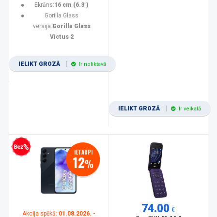
Ekrāns:
16 cm (6.3")
Gorilla Glass
versija:
Gorilla Glass
Victus 2
IELIKT GROZĀ
Ir noliktavā
IELIKT GROZĀ
Ir veikalā
zprocentu kredīts
IETAUPI
12
%
74.00
€
Akcija spēkā:
01.08.2026. -