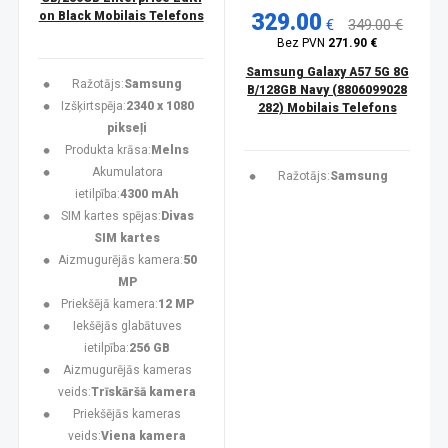
on Black Mobilais Telefons
329.00
€
349.00 €
Bez PVN
271.90 €
Samsung Galaxy A57 5G 8G
Ražotājs:
Samsung
B/128GB Navy (8806099028
Izšķirtspēja:
2340 x 1080
282) Mobilais Telefons
pikseļi
Produkta krāsa:
Melns
Akumulatora
Ražotājs:
Samsung
ietilpība:
4300 mAh
SIM kartes spējas:
Divas
SIM kartes
Aizmugurējās kamera:
50
MP
Priekšējā kamera:
12 MP
Iekšējās glabātuves
ietilpība:
256 GB
Aizmugurējās kameras
veids:
Trīskāršā kamera
Priekšējās kameras
veids:
Viena kamera