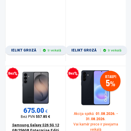
IELIKT GROZĀ
IELIKT GROZĀ
Ir veikalā
Ir veikalā
zprocentu kredīts
Bezprocentu kredīts
IETAUPI
5
%
675.00
€
Akcija spēkā:
01.08.2026. -
Bez PVN
557.85 €
31.08.2026.
Vai kamēr prece ir pieejama
Samsung Galaxy S26 5G 12
veikalā
GB/256GB Enterprise Editi