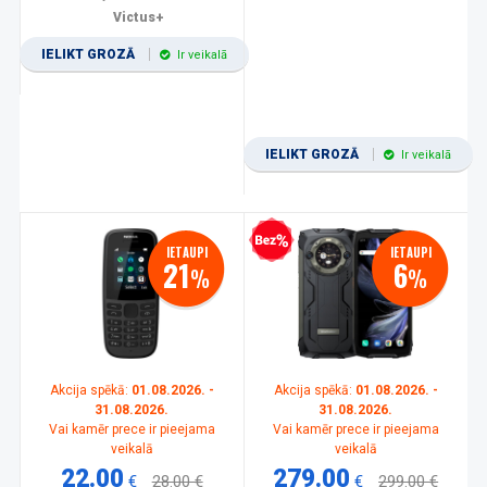
Victus+
IELIKT GROZĀ
Ir veikalā
IELIKT GROZĀ
Ir veikalā
Bezprocentu kredīts
IETAUPI
IETAUPI
21
6
%
%
Akcija spēkā:
01.08.2026. -
Akcija spēkā:
01.08.2026. -
31.08.2026.
31.08.2026.
Vai kamēr prece ir pieejama
Vai kamēr prece ir pieejama
veikalā
veikalā
22.00
279.00
€
28.00 €
€
299.00 €