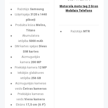
Motorola moto tag 2 Gron
Ražotājs:
Samsung
Mobilais Telefons
Izšķirtspēja:
3120 x 1440
pikseļi
Produkta krāsa:
Melns,
Titāns
Ražotājs:
MTR
Akumulatora
ietilpība:
5000 mAh
SIM kartes spējas:
Divas
SIM kartes
Aizmugurējās
kamera:
200 MP
Priekšējā kamera:
12 MP
Iekšējās glabātuves
ietilpība:
256 GB
Aizmugurējās kameras
veids:
Četras kameras
Priekšējās kameras
veids:
Viena kamera
Ekrāns:
17,5 cm (6.9")