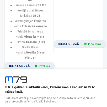
MP
Priekšējā kamera:
32 MP
Iekšējās glabātuves
ietilpība:
128 GB
Aizmugurējās kameras
veids:
Trīskāršā kamera
Priekšējās kameras
veids:
Viena kamera
Ekrāns:
16,8 cm (6.6")
IELIKT GROZĀ
Ir noliktavā
Gorilla Glass
versija:
Gorilla Glass
Victus+
IELIKT GROZĀ
Ir veikalā
Ir trīs galvenie sīkfailu veidi, kuriem mēs sekojam m79.lv
1
2
3
4
5
6
7
8
9
10
11
mājas lapā.
Popularitātes
Rādīt 12
Pārlūkojot vietni, jūs akceptējiet nepieciešamo sīkfailu lietošanu. Jūs
varat akceptēt arī citu sīkfailu lietošanu.