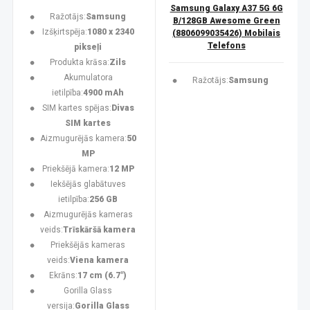
Samsung Galaxy A37 5G 6G
Ražotājs:
Samsung
B/128GB Awesome Green
Izšķirtspēja:
1080 x 2340
(8806099035426) Mobilais
Telefons
pikseļi
Produkta krāsa:
Zils
Akumulatora
Ražotājs:
Samsung
ietilpība:
4900 mAh
SIM kartes spējas:
Divas
SIM kartes
Aizmugurējās kamera:
50
MP
Priekšējā kamera:
12 MP
Iekšējās glabātuves
ietilpība:
256 GB
Aizmugurējās kameras
veids:
Trīskāršā kamera
Priekšējās kameras
veids:
Viena kamera
Ekrāns:
17 cm (6.7")
Gorilla Glass
versija:
Gorilla Glass