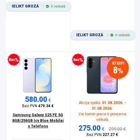
IELIKT GROZĀ
Ir veikalā
IELIKT GROZĀ
Ir veikalā
zprocentu kredīts
Bezprocentu kredīts
IETAUPI
8
%
580.00
€
Akcija spēkā:
01.08.2026. -
Bez PVN
479.34 €
31.08.2026.
Vai kamēr prece ir pieejama
Samsung Galaxy S25 FE 5G
veikalā
8GB/256GB Icy Blue Mobilai
s Telefons
275.00
€
299.00 €
Bez PVN
227.27 €