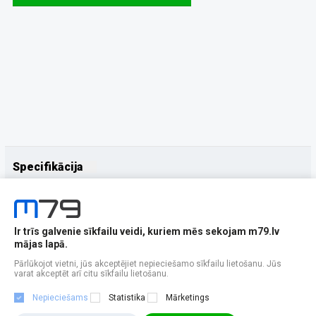
Specifikācija
Papildus
Ražotājs
Realme
Ir trīs galvenie sīkfailu veidi, kuriem mēs sekojam m79.lv
mājas lapā.
Pārlūkojot vietni, jūs akceptējiet nepieciešamo sīkfailu lietošanu. Jūs
varat akceptēt arī citu sīkfailu lietošanu.
Nepieciešams
Statistika
Mārketings