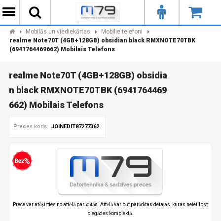
Mobilās un viediekārtas
Mobilie telefoni
realme Note70T (4GB+128GB) obsidian black RMXNOTE70TBK
(6941764469662) Mobilais Telefons
realme Note70T (4GB+128GB) obsidia
n black RMXNOTE70TBK (6941764469
662) Mobilais Telefons
Preces kods:
JOINEDIT87277362
zprocentu kredīts
Prece var atšķirties no attēlā parādītās. Attēlā var būt parādītas detaļas, kuras neietilpst
piegādes komplektā.