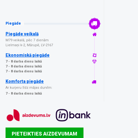
Piegāde
Piegāde veikalā
M79 veikalā, pēc 7 dienām
Lielmaņi k-2, Mārupē, LV-2167
Ekonomiskā piegāde
7 - 8 darba dienu laikā
7 - 8 darba dienu laikā
7 - 8 darba dienu laikā
Komforta piegāde
Ar kurjeru līdz mājas durvīm:
7 - 8 darba dienu laikā
PIETEIKTIES AIZDEVUMAM