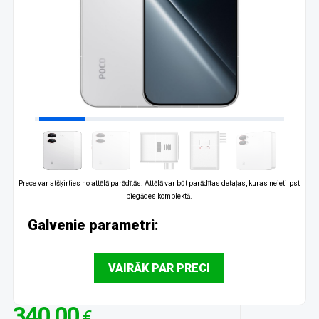
Prece var atšķirties no attēlā parādītās. Attēlā var būt parādītas detaļas, kuras neietilpst
piegādes komplektā.
Galvenie parametri:
VAIRĀK PAR PRECI
340.00
€