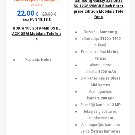
Samsung Galaxy S25 Ultra
veikalā
5G 12GB/256GB Black Enter
22.00
prise Edition Mobilais Tele
€
28.00 €
fons
Bez PVN
18.18 €
NOKIA 105 2019 4MB DS BL
Ražotājs:
Samsung
ACK OEM Mobilais Telefon
Izšķirtspēja:
3120 x 1440
s
pikseļi
Produkta krāsa:
Melns,
Titāns
Ražotājs:
Nokia
Akumulatora
ietilpība:
5000 mAh
SIM kartes spējas:
Divas
SIM kartes
Aizmugurējās
kamera:
200 MP
Priekšējā kamera:
12 MP
Iekšējās glabātuves
ietilpība:
256 GB
Aizmugurējās kameras
veids:
Četras kameras