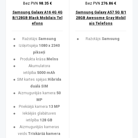
Bez PVN
98.35 €
Bez PVN
276.86 €
Samsung Galaxy A16 4G 4G
Samsung Galaxy A57 5G 8/1
B/128GB Black Mobilais Tel
28GB Awesome Gray Mobil
efons
ais Telefons
Ražotājs:
Samsung
Ražotājs:
Samsung
Izšķirtspēja:
1080 x 2340
pikseļi
Produkta krāsa:
Melns
Akumulatora
ietilpība:
5000 mAh
SIM kartes spējas:
Hibrīda
duālā SIM
Aizmugurējās kamera:
50
MP
Priekšējā kamera:
13 MP
Iekšējās glabātuves
ietilpība:
128 GB
Aizmugurējās kameras
veids:
Trīskāršā kamera