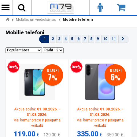
Mobilās un viediekārtas
Mobilie telefoni
Mobilie telefoni
1
2
3
4
5
6
7
8
9
10
11
zprocentu kredīts
Bezprocentu kredīts
IETAUPI
IETAUPI
7
6
%
%
Akcija spēkā:
01.08.2026. -
Akcija spēkā:
01.08.2026. -
31.08.2026.
31.08.2026.
Vai kamēr prece ir pieejama
Vai kamēr prece ir pieejama
veikalā
veikalā
119.00
335.00
€
129.00 €
€
359.00 €