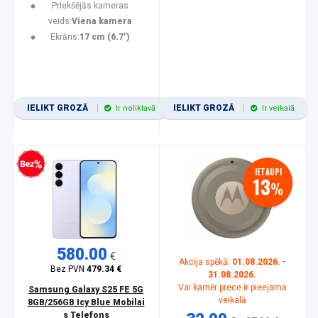
Priekšējās kameras
veids:
Viena kamera
Ekrāns:
17 cm (6.7")
IELIKT GROZĀ
IELIKT GROZĀ
Ir noliktavā
Ir veikalā
zprocentu kredīts
IETAUPI
13
%
580.00
€
Akcija spēkā:
01.08.2026. -
Bez PVN
479.34 €
31.08.2026.
Vai kamēr prece ir pieejama
Samsung Galaxy S25 FE 5G
veikalā
8GB/256GB Icy Blue Mobilai
s Telefons