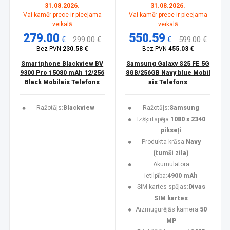
31.08.2026.
31.08.2026.
Vai kamēr prece ir pieejama
Vai kamēr prece ir pieejama
veikalā
veikalā
279.00
550.59
€
299.00 €
€
599.00 €
Bez PVN
230.58 €
Bez PVN
455.03 €
Smartphone Blackview BV
Samsung Galaxy S25 FE 5G
9300 Pro 15080 mAh 12/256
8GB/256GB Navy blue Mobil
Black Mobilais Telefons
ais Telefons
Ražotājs:
Blackview
Ražotājs:
Samsung
Izšķirtspēja:
1080 x 2340
pikseļi
Produkta krāsa:
Navy
(tumši zila)
Akumulatora
ietilpība:
4900 mAh
SIM kartes spējas:
Divas
SIM kartes
Aizmugurējās kamera:
50
MP