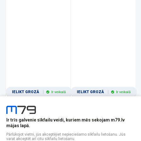
IELIKT GROZĀ
IELIKT GROZĀ
Ir veikalā
Ir veikalā
Ir trīs galvenie sīkfailu veidi, kuriem mēs sekojam m79.lv
1
2
3
4
5
6
7
8
9
10
11
mājas lapā.
Popularitātes
Rādīt 12
Pārlūkojot vietni, jūs akceptējiet nepieciešamo sīkfailu lietošanu. Jūs
varat akceptēt arī citu sīkfailu lietošanu.