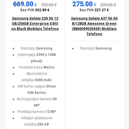
669.00
275.00
€
759.00 €
€
299.00 €
Bez PVN
552.89 €
Bez PVN
227.27 €
Samsung Galaxy S26 5G 12
Samsung Galaxy A37 5G 6G
GB/256GB Enterprise Editi
B/128GB Awesome Green
on Black Mobilais Telefons
(8806099035426) Mobilais
Telefons
Ražotājs:
Samsung
Ražotājs:
Samsung
Izšķirtspēja:
2340 x 1080
pikseļi
Produkta krāsa:
Melns
Akumulatora
ietilpība:
4300 mAh
SIM kartes spējas:
Divas
SIM kartes
Aizmugurējās kamera:
50
MP
Priekšējā kamera:
12 MP
Iekšējās glabātuves
ietilpība:
256 GB