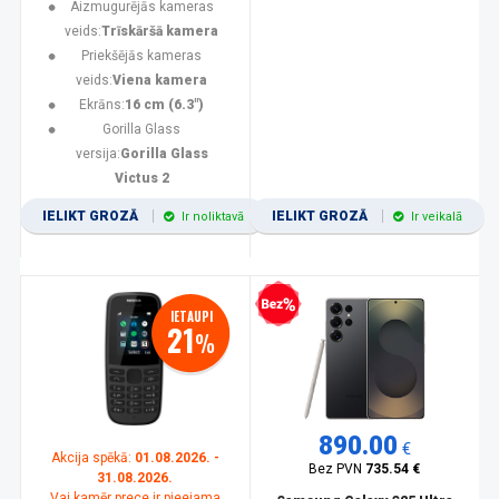
Aizmugurējās kameras
veids:
Trīskāršā kamera
Priekšējās kameras
veids:
Viena kamera
Ekrāns:
16 cm (6.3")
Gorilla Glass
versija:
Gorilla Glass
Victus 2
IELIKT GROZĀ
IELIKT GROZĀ
Ir noliktavā
Ir veikalā
Bezprocentu kredīts
IETAUPI
21
%
890.00
€
Akcija spēkā:
01.08.2026. -
Bez PVN
735.54 €
31.08.2026.
Vai kamēr prece ir pieejama