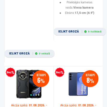
Priekšējās kameras
veids:
Viena kamera
Ekrāns:
17,5 cm (6.9")
IELIKT GROZĀ
Ir noliktavā
IELIKT GROZĀ
Ir veikalā
zprocentu kredīts
Bezprocentu kredīts
IETAUPI
IETAUPI
6
8
%
%
Akcija spēkā:
01.08.2026. -
Akcija spēkā:
01.08.2026. -