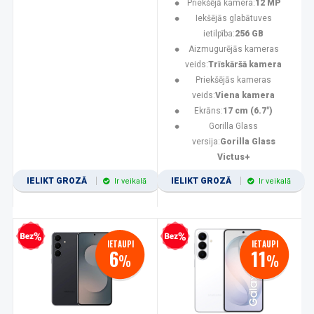
Priekšējā kamera:
12 MP
Iekšējās glabātuves
ietilpība:
256 GB
Aizmugurējās kameras
veids:
Trīskāršā kamera
Priekšējās kameras
veids:
Viena kamera
Ekrāns:
17 cm (6.7")
Gorilla Glass
versija:
Gorilla Glass
Victus+
IELIKT GROZĀ
IELIKT GROZĀ
Ir veikalā
Ir veikalā
zprocentu kredīts
Bezprocentu kredīts
IETAUPI
IETAUPI
6
11
%
%