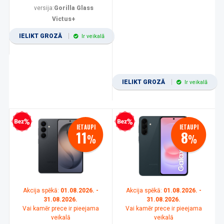
versija:
Gorilla Glass
Victus+
IELIKT GROZĀ
Ir veikalā
IELIKT GROZĀ
Ir veikalā
zprocentu kredīts
Bezprocentu kredīts
IETAUPI
IETAUPI
11
8
%
%
Akcija spēkā:
01.08.2026. -
Akcija spēkā:
01.08.2026. -
31.08.2026.
31.08.2026.
Vai kamēr prece ir pieejama
Vai kamēr prece ir pieejama
veikalā
veikalā