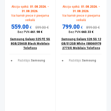
Akcija spēkā:
01.08.2026. -
Akcija spēkā:
01.08.2026. -
31.08.2026.
31.08.2026.
Vai kamēr prece ir pieejama
Vai kamēr prece ir pieejama
veikalā
veikalā
559.00
799.00
€
599.00 €
€
899.00 €
Bez PVN
461.98 €
Bez PVN
660.33 €
Samsung Galaxy S25 FE 5G
Samsung Galaxy S26 5G 12
8GB/256GB Black Mobilais
GB/512GB White (88060978
Telefons
27733) Mobilais Telefons
Ražotājs:
Samsung
Ražotājs:
Samsung