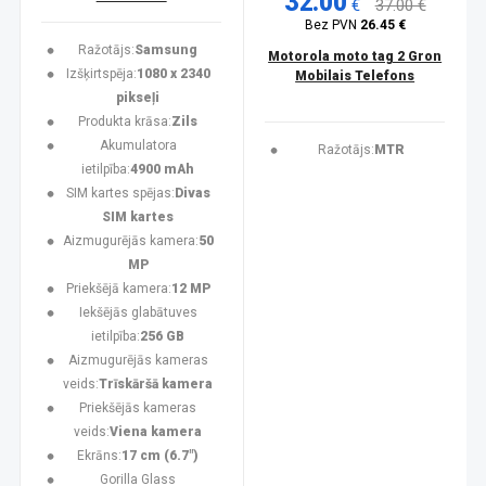
32.00
€
37.00 €
Bez PVN
26.45 €
Ražotājs:
Samsung
Motorola moto tag 2 Gron
Izšķirtspēja:
1080 x 2340
Mobilais Telefons
pikseļi
Produkta krāsa:
Zils
Akumulatora
Ražotājs:
MTR
ietilpība:
4900 mAh
SIM kartes spējas:
Divas
SIM kartes
Aizmugurējās kamera:
50
MP
Priekšējā kamera:
12 MP
Iekšējās glabātuves
ietilpība:
256 GB
Aizmugurējās kameras
veids:
Trīskāršā kamera
Priekšējās kameras
veids:
Viena kamera
Ekrāns:
17 cm (6.7")
Gorilla Glass