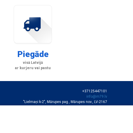
Piegāde
visā Latvijā
ar kurjeru vai pastu
+37125447101
info@m79.lv
"Lielmaņi k-2", Mārupes pag., Mārupes nov., LV-2167
SIA "M79"
VEIKALA DARBA LAIKS
Darba dienās 10:00-19:00
Sestdienās 11:00-16:00
Autortiesības © SIA "M79"