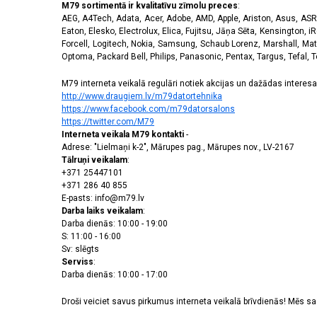
M79 sortimentā ir kvalitatīvu zīmolu preces
:
AEG, A4Tech, Adata, Acer, Adobe, AMD, Apple, Ariston, Asus, ASRoc
Eaton, Elesko, Electrolux, Elica, Fujitsu, Jāņa Sēta, Kensington, iR
Forcell, Logitech, Nokia, Samsung, Schaub Lorenz, Marshall, Mat
Optoma, Packard Bell, Philips, Panasonic, Pentax, Targus, Tefal, 
M79 interneta veikalā regulāri notiek akcijas un dažādas interesan
http://www.draugiem.lv/m79datortehnika
https://www.facebook.com/m79datorsalons
https://twitter.com/M79
Interneta veikala M79 kontakti
-
Adrese: "Lielmaņi k-2", Mārupes pag., Mārupes nov., LV-2167
Tālruņi veikalam
:
+371 25447101
+371 286 40 855
E-pasts: info@m79.lv
Darba laiks veikalam
:
Darba dienās: 10:00 - 19:00
S: 11:00 - 16:00
Sv: slēgts
Serviss
:
Darba dienās: 10:00 - 17:00
Droši veiciet savus pirkumus interneta veikalā brīvdienās! Mēs 