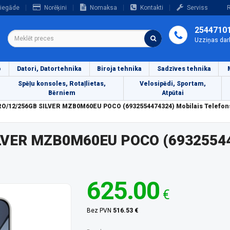
iegāde
Norēķini
Nomaksa
Kontakti
Serviss
R
2544710
Uzziņas dar
o
Datori, Datortehnika
Biroja tehnika
Sadzīves tehnika
Spēļu konsoles, Rotaļlietas,
Velosipēdi, Sportam,
Bērniem
Atpūtai
O/12/256GB SILVER MZB0M60EU POCO (6932554474324) Mobilais Telefon
LVER MZB0M60EU POCO (6932554
625.00
€
Bez PVN
516.53 €