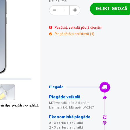
Daudzums
IELIKT GROZĀ
Pasūtot, veikalā pēc 2 dienām
Piegādātāja noliktavā (
1
)
Piegāde
Piegāde veikalā
M79 veikalā, pēc 2 dienām
 neietilpst piegādes komplektā.
Lielmaņi k-2, Mārupē, LV-2167
Ekonomiskā piegāde
2 - 3 darba dienu laikā
2 - 3 darba dienu laikā