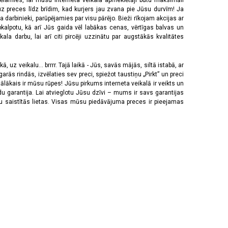
vēlamies, lai mūsu interneta veikala apmeklētāji būtu maksimāli
z preces līdz brīdim, kad kurjers jau zvana pie Jūsu durvīm! Ja
 darbinieki, parūpējamies par visu pārējo. Bieži rīkojam akcijas ar
pkalpotu, kā arī Jūs gaida vēl labākas cenas, vērtīgas balvas un
a darbu, lai arī citi pircēji uzzinātu par augstākās kvalitātes
 uz veikalu... brrrr. Tajā laikā - Jūs, savās mājās, siltā istabā, ar
rās rindās, izvēlaties sev preci, spiežot taustiņu „Pirkt” un preci
tālākais ir mūsu rūpes! Jūsu pirkums interneta veikalā ir veikts un
u garantija. Lai atvieglotu Jūsu dzīvi – mums ir savs garantijas
ju saistītās lietas. Visas mūsu piedāvājuma preces ir pieejamas