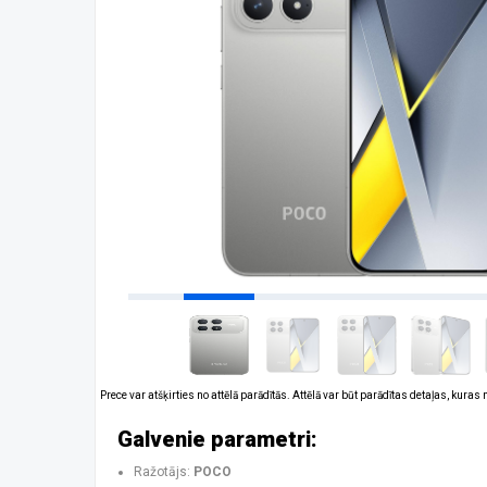
Prece var atšķirties no attēlā parādītās. Attēlā var būt parādītas detaļas, kuras
Galvenie parametri:
Ražotājs:
POCO