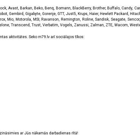
k, Avast, Barkan, Beko, Benq, Bomann, BlackBerry, Brother, Buffalo, Candy, Canon
obot, Gembird, Gigabyte, Gorenje, GTT, Just5, Krups, Haier, Hewlett Packard, Hitachi
rox, Mio, Motorola, MSI, Ravanson, Remington, Roline, Sandisk, Seagate, Sencor,
Telone, Transcend, Trust, Verbatim, Vogels, Zanussi, Zalman, ZTE, Wacom, Western
tas aktivitātes. Seko m79.lv arī sociālajos tīkos:
sazināsimies ar Jūs nākamās darbadienas rītā!