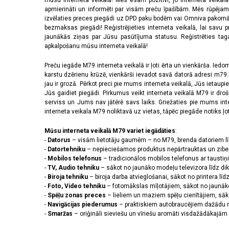
mūsu interneta veikalā! Mēs esam pozitīvi, jo interneta veikal
apmierināti un informēti par visām preču īpašībām. Mēs rūpējam
izvēlaties preces piegādi uz DPD paku bodēm vai Omniva pakomātiem,
bezmaksas piegādi! Reģistrējieties interneta veikalā, lai savu 
jaunākās ziņas par Jūsu pasūtījuma statusu. Reģistrēties tagad
apkalpošanu mūsu interneta veikalā!
Preču iegāde M79 interneta veikalā ir ļoti ērta un vienkārša. Iedomā
karstu dzērienu krūzē, vienkārši ievadot savā datorā adresi m79.lv
jau ir grozā. Pērkot preci pie mums interneta veikalā, Jūs ietaupi
Jūs gaidiet piegādi. Pirkumus veikt interneta veikalā M79 ir dr
serviss un Jums nav jātērē savs laiks. Griežaties pie mums int
interneta veikala M79 noliktavā uz vietas, tāpēc piegāde notiks ļoti
Mūsu interneta veikalā M79 variet iegādāties
:
-
Datorus
– visām lietotāju gaumēm – no M79, brenda datoriem l
-
Datortehniku
– nepieciešamos produktus nepārtrauktas un zibe
-
Mobilos telefonus
– tradicionālos mobilos telefonus ar tausti
-
TV, Audio tehniku
– sākot no jaunāko modeļu televizora līdz di
-
Biroja tehniku
– biroja darba atvieglošanai, sākot no printera lī
-
Foto, Video tehniku
– fotomākslas mīļotājiem, sākot no jaunāk
-
Spēļu zonas preces
– lieliem un maziem spēļu cienītājiem, sāk
-
Navigācijas piederumus
– praktiskiem autobraucējiem dažādu m
-
Smaržas
– oriģināli sieviešu un vīriešu aromāti visdažādākaj