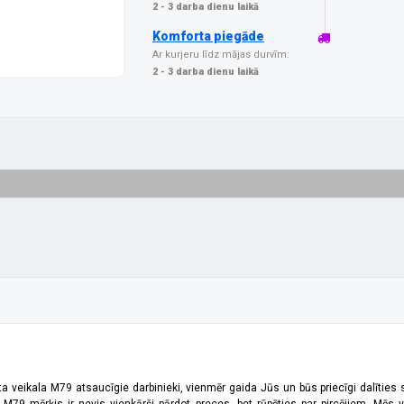
2 - 3 darba dienu laikā
Komforta piegāde
Ar kurjeru līdz mājas durvīm:
2 - 3 darba dienu laikā
ta veikala M79 atsaucīgie darbinieki, vienmēr gaida Jūs un būs priecīgi dalīties