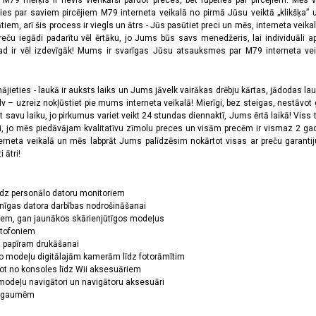
a M79 mērķis ir nevis vienkārši pārdot preces, bet rūpēties par pircējiem. Mēs 
ies par saviem pircējiem M79 interneta veikalā no pirmā Jūsu veiktā „klikšķa” u
 arī šis process ir viegls un ātrs - Jūs pasūtiet preci un mēs, interneta veikala
preču iegādi padarītu vēl ērtāku, jo Jums būs savs menedžeris, lai individuāli a
 ir vēl izdevīgāk! Mums ir svarīgas Jūsu atsauksmes par M79 interneta veikal
jieties - laukā ir auksts laiks un Jums jāvelk vairākas drēbju kārtas, jādodas laukā,
 – uzreiz nokļūstiet pie mums interneta veikalā! Mierīgi, bez steigas, nestāvot ga
et savu laiku, jo pirkumus variet veikt 24 stundas diennaktī, Jums ērtā laikā! Viss 
oši, jo mēs piedāvājam kvalitatīvu zīmolu preces un visām precēm ir vismaz 2 gad
erneta veikalā un mēs labprāt Jums palīdzēsim nokārtot visas ar preču garanti
 ātri!
īdz personālo datoru monitoriem
nīgas datora darbības nodrošināšanai
ņiem, gan jaunākos skārienjūtīgos modeļus
ktofoniem
dz papīram drukāšanai
o modeļu digitālajām kamerām līdz fotorāmītim
ot no konsoles līdz Wii aksesuāriem
odeļu navigātori un navigātoru aksesuāri
ām gaumēm