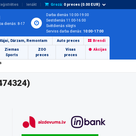
eģistrēties
Ienākt
Grozā:
0
preces (
0.00
EUR)
Darba dienās 10:00-19:00
1
Sestdienās 11:00-16:00
ba dienās: 8-17
Svētdienās slēgts
Serviss darba dienās:
10:00-17:00
Mājai, Dārzam, Remontam
Auto preces
Brendi
Ziemas
ZOO
Visas
Akcijas
Sports
preces
preces
s
474324)