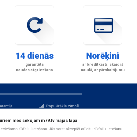
14 dienās
Norēķini
garantēta
ar kredītkarti, skaidrā
naudas atgriezšana
naudā, ar pārskaitījumu
arantija
Populārākie zīmoli
tteikuma tiesības
Privātuma politika
i, kuriem mēs sekojam m79.lv mājas lapā.
atu aizsardzība
Reģistrācija
pieciešamo sīkfailu lietošanu. Jūs varat akceptēt arī citu sīkfailu lietošanu.