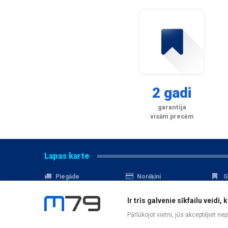
2 gadi
garantija
visām precēm
Lapas karte
Piegāde
Norēķini
G
Nomaksa
Kontakti
A
Ir trīs galvenie sīkfailu veid
Akcijas
Serviss
D
Pārlūkojot vietni, jūs akceptējiet ne