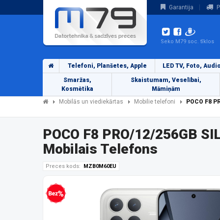
Garantija
P
Seko M79 soc. tīklos
Telefoni, Planšetes, Apple
LED TV, Foto, Audi
Smaržas,
Skaistumam, Veselībai,
Kosmētika
Māmiņām
Mobilās un viediekārtas
Mobilie telefoni
POCO F8 PR
POCO F8 PRO/12/256GB SI
Mobilais Telefons
Preces kods:
MZB0M60EU
Bezprocentu kredīts