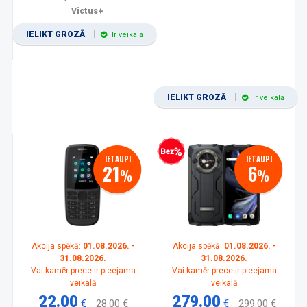
Victus+
IELIKT GROZĀ
Ir veikalā
IELIKT GROZĀ
Ir veikalā
Bezprocentu kredīts
IETAUPI
IETAUPI
21
6
%
%
Akcija spēkā:
01.08.2026. -
Akcija spēkā:
01.08.2026. -
31.08.2026.
31.08.2026.
Vai kamēr prece ir pieejama
Vai kamēr prece ir pieejama
veikalā
veikalā
22.00
279.00
€
28.00 €
€
299.00 €