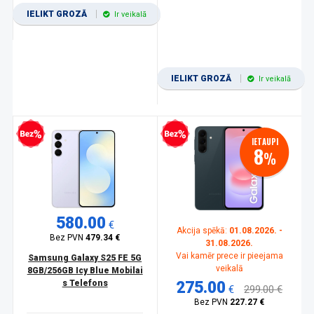
IELIKT GROZĀ
Ir veikalā
IELIKT GROZĀ
Ir veikalā
zprocentu kredīts
Bezprocentu kredīts
IETAUPI
8
%
580.00
€
Akcija spēkā:
01.08.2026. -
Bez PVN
479.34 €
31.08.2026.
Vai kamēr prece ir pieejama
Samsung Galaxy S25 FE 5G
veikalā
8GB/256GB Icy Blue Mobilai
s Telefons
275.00
€
299.00 €
Bez PVN
227.27 €