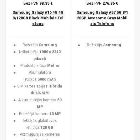
Bez PVN
98.35 €
Bez PVN
276.86 €
Samsung Galaxy A16 4G 4G
Samsung Galaxy A57 5G 8/1
B/128GB Black Mobilais Tel
28GB Awesome Gray Mobil
efons
ais Telefons
Ražotājs:
Samsung
Ražotājs:
Samsung
Izšķirtspēja:
1080 x 2340
pikseļi
Produkta krāsa:
Melns
Akumulatora
ietilpība:
5000 mAh
SIM kartes spējas:
Hibrīda
duālā SIM
Aizmugurējās kamera:
50
MP
Priekšējā kamera:
13 MP
Iekšējās glabātuves
ietilpība:
128 GB
Aizmugurējās kameras