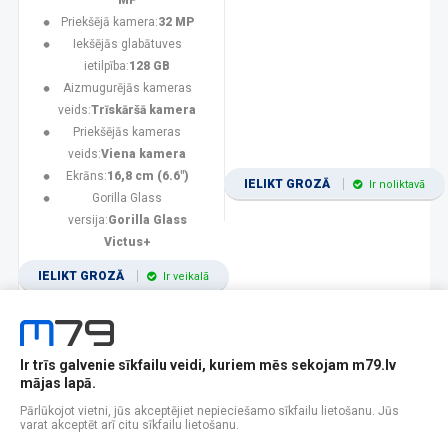
MP
Priekšējā kamera:
32 MP
Iekšējās glabātuves
ietilpība:
128 GB
Aizmugurējās kameras
veids:
Trīskāršā kamera
Priekšējās kameras
veids:
Viena kamera
Ekrāns:
16,8 cm (6.6")
IELIKT GROZĀ
Ir noliktavā
Gorilla Glass
versija:
Gorilla Glass
Victus+
IELIKT GROZĀ
Ir veikalā
Ir trīs galvenie sīkfailu veidi, kuriem mēs sekojam m79.lv
1
2
3
4
5
6
7
8
9
10
11
mājas lapā.
Popularitātes
Rādīt 12
Pārlūkojot vietni, jūs akceptējiet nepieciešamo sīkfailu lietošanu. Jūs
varat akceptēt arī citu sīkfailu lietošanu.