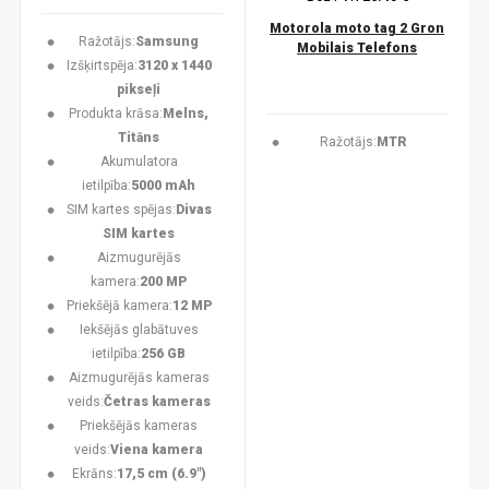
Motorola moto tag 2 Gron
Ražotājs:
Samsung
Mobilais Telefons
Izšķirtspēja:
3120 x 1440
pikseļi
Produkta krāsa:
Melns,
Titāns
Ražotājs:
MTR
Akumulatora
ietilpība:
5000 mAh
SIM kartes spējas:
Divas
SIM kartes
Aizmugurējās
kamera:
200 MP
Priekšējā kamera:
12 MP
Iekšējās glabātuves
ietilpība:
256 GB
Aizmugurējās kameras
veids:
Četras kameras
Priekšējās kameras
veids:
Viena kamera
Ekrāns:
17,5 cm (6.9")