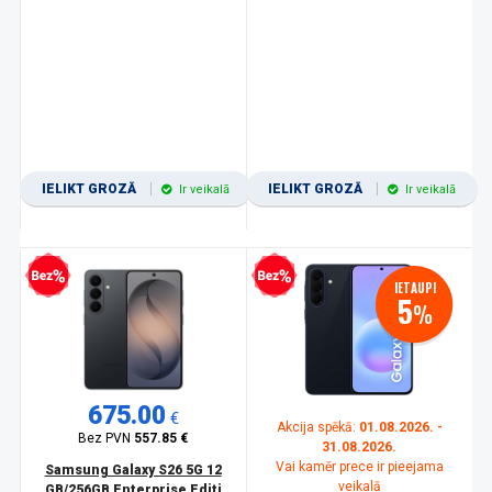
IELIKT GROZĀ
IELIKT GROZĀ
Ir veikalā
Ir veikalā
zprocentu kredīts
Bezprocentu kredīts
IETAUPI
5
%
675.00
€
Akcija spēkā:
01.08.2026. -
Bez PVN
557.85 €
31.08.2026.
Vai kamēr prece ir pieejama
Samsung Galaxy S26 5G 12
veikalā
GB/256GB Enterprise Editi