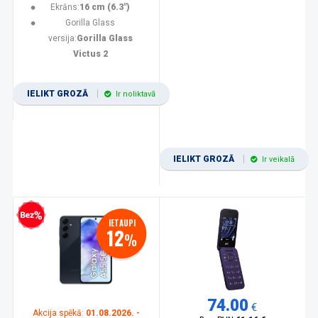
Ekrāns:
16 cm (6.3")
Gorilla Glass
versija:
Gorilla Glass
Victus 2
IELIKT GROZĀ
Ir noliktavā
IELIKT GROZĀ
Ir veikalā
zprocentu kredīts
IETAUPI
12
%
74.00
€
Akcija spēkā:
01.08.2026. -