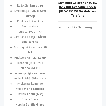
Samsung Galaxy A37 5G 6G
Ražotājs:
Samsung
B/128GB Awesome Green
Izšķirtspēja:
1080 x 2340
(8806099035426) Mobilais
Telefons
pikseļi
Produkta krāsa:
Zils
Akumulatora
Ražotājs:
Samsung
ietilpība:
4900 mAh
SIM kartes spējas:
Divas
SIM kartes
Aizmugurējās kamera:
50
MP
Priekšējā kamera:
12 MP
Iekšējās glabātuves
ietilpība:
256 GB
Aizmugurējās kameras
veids:
Trīskāršā kamera
Priekšējās kameras
veids:
Viena kamera
Ekrāns:
17 cm (6.7")
Gorilla Glass
versija:
Gorilla Glass