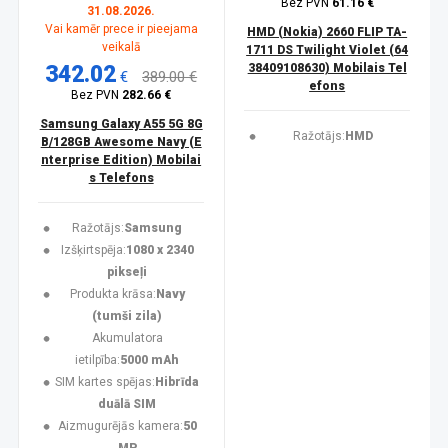
Bez PVN
61.16 €
31.08.2026.
Vai kamēr prece ir pieejama
HMD (Nokia) 2660 FLIP TA-
veikalā
1711 DS Twilight Violet (64
342.02
38409108630) Mobilais Tel
€
389.00 €
efons
Bez PVN
282.66 €
Samsung Galaxy A55 5G 8G
Ražotājs:
HMD
B/128GB Awesome Navy (E
nterprise Edition) Mobilai
s Telefons
Ražotājs:
Samsung
Izšķirtspēja:
1080 x 2340
pikseļi
Produkta krāsa:
Navy
(tumši zila)
Akumulatora
ietilpība:
5000 mAh
SIM kartes spējas:
Hibrīda
duālā SIM
Aizmugurējās kamera:
50