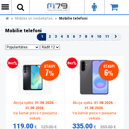
Mobilās un viediekārtas
Mobilie telefoni
Mobilie telefoni
1
2
3
4
5
6
7
8
9
10
11
zprocentu kredīts
Bezprocentu kredīts
IETAUPI
IETAUPI
7
6
%
%
Akcija spēkā:
01.08.2026. -
Akcija spēkā:
01.08.2026. -
31.08.2026.
31.08.2026.
Vai kamēr prece ir pieejama
Vai kamēr prece ir pieejama
veikalā
veikalā
119.00
335.00
€
129.00 €
€
359.00 €