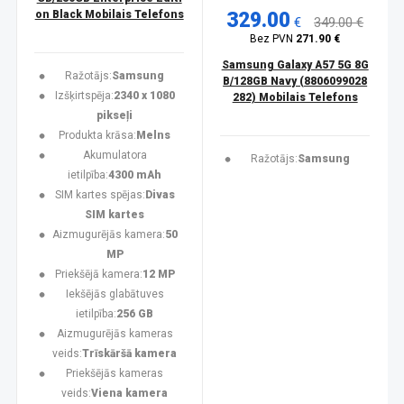
on Black Mobilais Telefons
329.00
€
349.00 €
Bez PVN
271.90 €
Samsung Galaxy A57 5G 8G
Ražotājs:
Samsung
B/128GB Navy (8806099028
Izšķirtspēja:
2340 x 1080
282) Mobilais Telefons
pikseļi
Produkta krāsa:
Melns
Akumulatora
Ražotājs:
Samsung
ietilpība:
4300 mAh
SIM kartes spējas:
Divas
SIM kartes
Aizmugurējās kamera:
50
MP
Priekšējā kamera:
12 MP
Iekšējās glabātuves
ietilpība:
256 GB
Aizmugurējās kameras
veids:
Trīskāršā kamera
Priekšējās kameras
veids:
Viena kamera