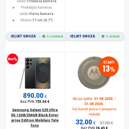
veids:
Trīskāršā kamera
Priekšējās kameras
veids:
Viena kamera
Ekrāns:
17 cm (6.7")
IELIKT GROZĀ
IELIKT GROZĀ
Ir noliktavā
Ir veikalā
zprocentu kredīts
IETAUPI
13
%
890.00
€
Akcija spēkā:
01.08.2026. -
Bez PVN
735.54 €
31.08.2026.
Vai kamēr prece ir pieejama
Samsung Galaxy S25 Ultra
veikalā
5G 12GB/256GB Black Enter
prise Edition Mobilais Tele
32.00
€
37.00 €
fons
Bez PVN
26.45 €