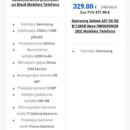
on Black Mobilais Telefons
329.00
€
349.00 €
Bez PVN
271.90 €
Samsung Galaxy A57 5G 8G
Ražotājs:
Samsung
B/128GB Navy (8806099028
Izšķirtspēja:
2340 x 1080
282) Mobilais Telefons
pikseļi
Produkta krāsa:
Melns
Akumulatora
Ražotājs:
Samsung
ietilpība:
4300 mAh
SIM kartes spējas:
Divas
SIM kartes
Aizmugurējās kamera:
50
MP
Priekšējā kamera:
12 MP
Iekšējās glabātuves
ietilpība:
256 GB
Aizmugurējās kameras
veids:
Trīskāršā kamera
Priekšējās kameras
veids:
Viena kamera