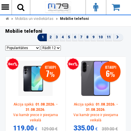
Mobilās un viediekārtas
Mobilie telefoni
Mobilie telefoni
1
2
3
4
5
6
7
8
9
10
11
zprocentu kredīts
Bezprocentu kredīts
IETAUPI
IETAUPI
7
6
%
%
Akcija spēkā:
01.08.2026. -
Akcija spēkā:
01.08.2026. -
31.08.2026.
31.08.2026.
Vai kamēr prece ir pieejama
Vai kamēr prece ir pieejama
veikalā
veikalā
119.00
335.00
€
129.00 €
€
359.00 €