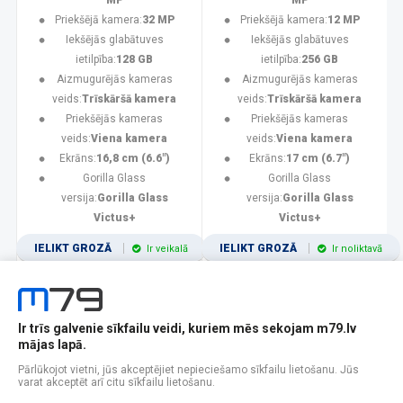
MP
MP
Priekšējā kamera:
32 MP
Priekšējā kamera:
12 MP
Iekšējās glabātuves
Iekšējās glabātuves
ietilpība:
128 GB
ietilpība:
256 GB
Aizmugurējās kameras
Aizmugurējās kameras
veids:
Trīskāršā kamera
veids:
Trīskāršā kamera
Priekšējās kameras
Priekšējās kameras
veids:
Viena kamera
veids:
Viena kamera
Ekrāns:
16,8 cm (6.6")
Ekrāns:
17 cm (6.7")
Gorilla Glass
Gorilla Glass
versija:
Gorilla Glass
versija:
Gorilla Glass
Victus+
Victus+
IELIKT GROZĀ
IELIKT GROZĀ
Ir veikalā
Ir noliktavā
Ir trīs galvenie sīkfailu veidi, kuriem mēs sekojam m79.lv
1
2
3
4
5
6
7
8
9
10
11
mājas lapā.
Popularitātes
Rādīt 12
Pārlūkojot vietni, jūs akceptējiet nepieciešamo sīkfailu lietošanu. Jūs
varat akceptēt arī citu sīkfailu lietošanu.