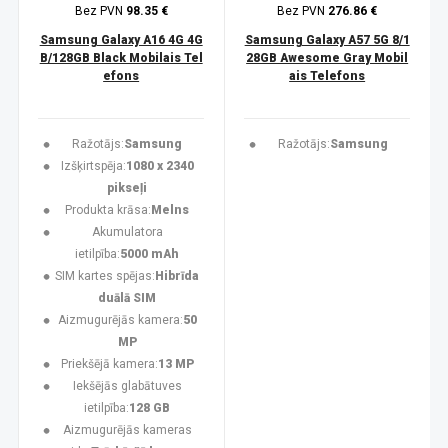
Bez PVN
98.35 €
Bez PVN
276.86 €
Samsung Galaxy A16 4G 4G
Samsung Galaxy A57 5G 8/1
B/128GB Black Mobilais Tel
28GB Awesome Gray Mobil
efons
ais Telefons
Ražotājs:
Samsung
Ražotājs:
Samsung
Izšķirtspēja:
1080 x 2340
pikseļi
Produkta krāsa:
Melns
Akumulatora
ietilpība:
5000 mAh
SIM kartes spējas:
Hibrīda
duālā SIM
Aizmugurējās kamera:
50
MP
Priekšējā kamera:
13 MP
Iekšējās glabātuves
ietilpība:
128 GB
Aizmugurējās kameras