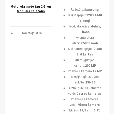
Motorola moto tag 2 Gron
Ražotājs:
Samsung
Mobilais Telefons
Izšķirtspēja:
3120 x 1440
pikseļi
Produkta krāsa:
Melns,
Titāns
Ražotājs:
MTR
Akumulatora
ietilpība:
5000 mAh
SIM kartes spējas:
Divas
SIM kartes
Aizmugurējās
kamera:
200 MP
Priekšējā kamera:
12 MP
Iekšējās glabātuves
ietilpība:
256 GB
Aizmugurējās kameras
veids:
Četras kameras
Priekšējās kameras
veids:
Viena kamera
Ekrāns:
17,5 cm (6.9")