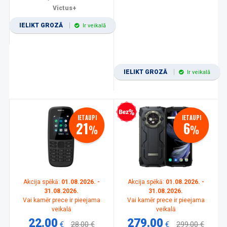
Victus+
IELIKT GROZĀ
Ir veikalā
IELIKT GROZĀ
Ir veikalā
Bezprocentu kredīts
IETAUPI
IETAUPI
21
6
%
%
Akcija spēkā:
01.08.2026. -
Akcija spēkā:
01.08.2026. -
31.08.2026.
31.08.2026.
Vai kamēr prece ir pieejama
Vai kamēr prece ir pieejama
veikalā
veikalā
22.00
279.00
€
28.00 €
€
299.00 €