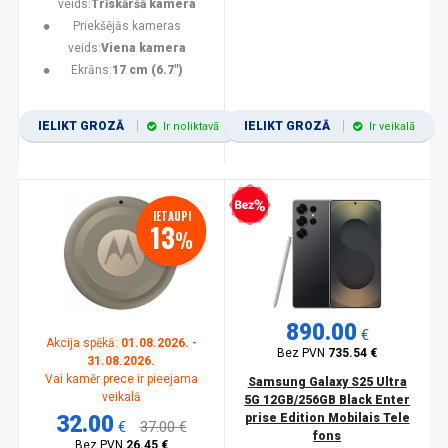
veids:
Trīskāršā kamera
Priekšējās kameras
veids:
Viena kamera
Ekrāns:
17 cm (6.7")
IELIKT GROZĀ
IELIKT GROZĀ
Ir noliktavā
Ir veikalā
Bezprocentu kredīts
IETAUPI
13
%
890.00
€
Akcija spēkā:
01.08.2026. -
Bez PVN
735.54 €
31.08.2026.
Vai kamēr prece ir pieejama
Samsung Galaxy S25 Ultra
veikalā
5G 12GB/256GB Black Enter
32.00
prise Edition Mobilais Tele
€
37.00 €
fons
Bez PVN
26.45 €