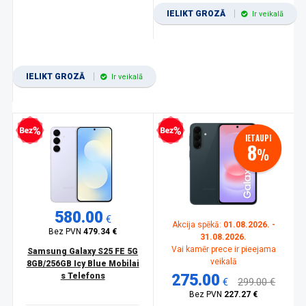
IELIKT GROZĀ
Ir veikalā
IELIKT GROZĀ
Ir veikalā
zprocentu kredīts
Bezprocentu kredīts
IETAUPI
8
%
580.00
€
Akcija spēkā:
01.08.2026. -
Bez PVN
479.34 €
31.08.2026.
Vai kamēr prece ir pieejama
Samsung Galaxy S25 FE 5G
veikalā
8GB/256GB Icy Blue Mobilai
s Telefons
275.00
€
299.00 €
Bez PVN
227.27 €