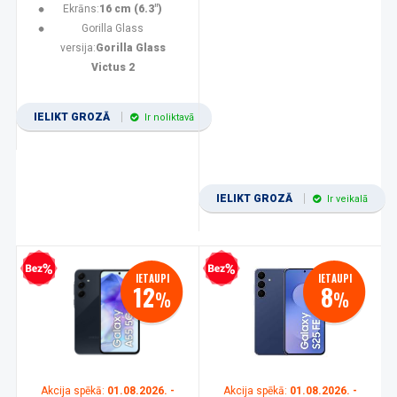
Ekrāns:
16 cm (6.3")
Gorilla Glass
versija:
Gorilla Glass
Victus 2
IELIKT GROZĀ
Ir noliktavā
IELIKT GROZĀ
Ir veikalā
zprocentu kredīts
Bezprocentu kredīts
IETAUPI
IETAUPI
12
8
%
%
Akcija spēkā:
01.08.2026. -
Akcija spēkā:
01.08.2026. -