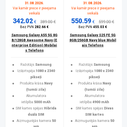
31.08.2026.
31.08.2026.
Vai kamēr prece ir pieejama
Vai kamēr prece ir pieejama
veikalā
veikalā
342.02
550.59
€
389.00 €
€
599.00 €
Bez PVN
282.66 €
Bez PVN
455.03 €
Samsung Galaxy A55 5G 8G
Samsung Galaxy S25 FE 5G
B/128GB Awesome Navy (E
8GB/256GB Navy blue Mobil
nterprise Edition) Mobilai
ais Telefons
s Telefons
Ražotājs:
Samsung
Ražotājs:
Samsung
Izšķirtspēja:
1080 x 2340
Izšķirtspēja:
1080 x 2340
pikseļi
pikseļi
Produkta krāsa:
Navy
Produkta krāsa:
Navy
(tumši zila)
(tumši zila)
Akumulatora
Akumulatora
ietilpība:
5000 mAh
ietilpība:
4900 mAh
SIM kartes spējas:
Hibrīda
SIM kartes spējas:
Divas
duālā SIM
SIM kartes
Aizmugurējās kamera:
50
Aizmugurējās kamera:
50