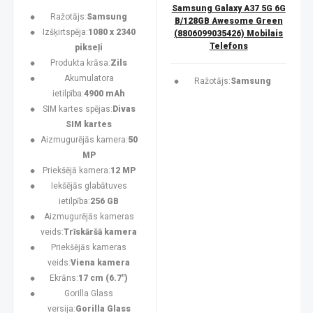
Samsung Galaxy A37 5G 6G
Ražotājs:
Samsung
B/128GB Awesome Green
Izšķirtspēja:
1080 x 2340
(8806099035426) Mobilais
Telefons
pikseļi
Produkta krāsa:
Zils
Akumulatora
Ražotājs:
Samsung
ietilpība:
4900 mAh
SIM kartes spējas:
Divas
SIM kartes
Aizmugurējās kamera:
50
MP
Priekšējā kamera:
12 MP
Iekšējās glabātuves
ietilpība:
256 GB
Aizmugurējās kameras
veids:
Trīskāršā kamera
Priekšējās kameras
veids:
Viena kamera
Ekrāns:
17 cm (6.7")
Gorilla Glass
versija:
Gorilla Glass