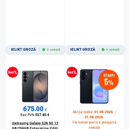
IELIKT GROZĀ
IELIKT GROZĀ
Ir veikalā
Ir veikalā
zprocentu kredīts
Bezprocentu kredīts
IETAUPI
5
%
675.00
€
Akcija spēkā:
01.08.2026. -
Bez PVN
557.85 €
31.08.2026.
Vai kamēr prece ir pieejama
Samsung Galaxy S26 5G 12
veikalā
GB/256GB Enterprise Editi