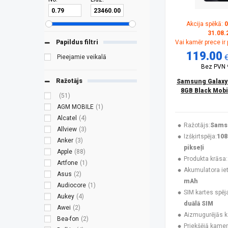
Akcija spēkā:
0
31.08.
Papildus filtri
Vai kamēr prece ir
119.00
Pieejamie veikalā
Bez PVN
Ražotājs
Samsung Galaxy
8GB Black Mobi
(51)
AGM MOBILE
(1)
Alcatel
(4)
Ražotājs:
Sams
Allview
(3)
Izšķirtspēja:
108
Anker
(3)
pikseļi
Apple
(88)
Produkta krāsa:
Artfone
(1)
Akumulatora ieti
Asus
(2)
mAh
Audiocore
(1)
SIM kartes spēj
Aukey
(4)
duālā SIM
Awei
(2)
Aizmugurējās 
Bea-fon
(2)
Priekšējā kamer