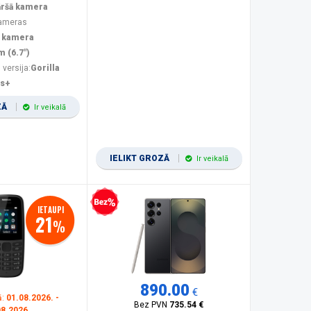
āršā kamera
kameras
 kamera
m (6.7")
 versija:
Gorilla
us+
ZĀ
Ir veikalā
IELIKT GROZĀ
Ir veikalā
Bezprocentu kredīts
IETAUPI
21
%
890.00
€
ā:
01.08.2026. -
Bez PVN
735.54 €
08.2026.