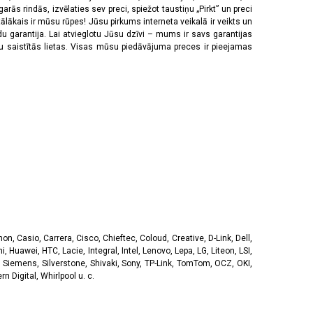
rās rindās, izvēlaties sev preci, spiežot taustiņu „Pirkt” un preci
tālākais ir mūsu rūpes! Jūsu pirkums interneta veikalā ir veikts un
u garantija. Lai atvieglotu Jūsu dzīvi – mums ir savs garantijas
ju saistītās lietas. Visas mūsu piedāvājuma preces ir pieejamas
, Casio, Carrera, Cisco, Chieftec, Coloud, Creative, D-Link, Dell,
, Huawei, HTC, Lacie, Integral, Intel, Lenovo, Lepa, LG, Liteon, LSI,
 Siemens, Silverstone, Shivaki, Sony, TP-Link, TomTom, OCZ, OKI,
 Digital, Whirlpool u. c.