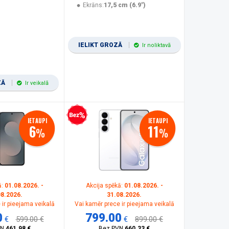
Ekrāns:
17,5 cm (6.9")
IELIKT GROZĀ
Ir noliktavā
ZĀ
Ir veikalā
Bezprocentu kredīts
IETAUPI
IETAUPI
6
11
%
%
ā:
01.08.2026. -
Akcija spēkā:
01.08.2026. -
08.2026.
31.08.2026.
 ir pieejama veikalā
Vai kamēr prece ir pieejama veikalā
0
799.00
€
599.00 €
€
899.00 €
VN
461.98 €
Bez PVN
660.33 €