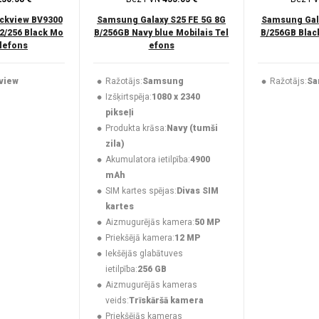
ckview BV9300
Samsung Galaxy S25 FE 5G 8G
Samsung Gala
2/256 Black Mo
B/256GB Navy blue Mobilais Tel
B/256GB Black
elefons
efons
view
Ražotājs:
Samsung
Ražotājs:
Sa
Izšķirtspēja:
1080 x 2340
pikseļi
Produkta krāsa:
Navy (tumši
zila)
Akumulatora ietilpība:
4900
mAh
SIM kartes spējas:
Divas SIM
kartes
Aizmugurējās kamera:
50 MP
Priekšējā kamera:
12 MP
Iekšējās glabātuves
ietilpība:
256 GB
Aizmugurējās kameras
veids:
Trīskāršā kamera
Priekšējās kameras