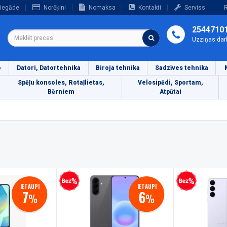
iegāde
Norēķini
Nomaksa
Kontakti
Serviss
R
2544710
Uzziņas dar
o
Datori, Datortehnika
Biroja tehnika
Sadzīves tehnika
Spēļu konsoles, Rotaļlietas,
Velosipēdi, Sportam,
Bērniem
Atpūtai
Bezprocentu kredīts
Bezprocentu kredīts
IETAUPI
IETAUPI
7
6
%
%