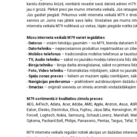
2532 x 1170 pikseļi
(11)
karstu dzērienu krūzē, vienkārši ievadot savā datorā adresi m79.lv
2556 x 1179 pikseļi
(14)
jau ir grozā. Pērkot preci pie mums interneta veikalā, Jūs ietaupi
2608 x 1200 pikseļi
(2)
Jūs gaidiet piegādi. Pirkumus veikt interneta veikalā M79 ir dr
serviss un Jums nav jātērē savs laiks. Griežaties pie mums int
2622 x 1206 pikseļi
(3)
interneta veikala M79 noliktavā uz vietas, tāpēc piegāde notiks ļoti
2640 x 1080 pikseļi
(3)
2670 x 1200 pikseļi
(4)
Mūsu interneta veikalā M79 variet iegādāties
:
2712 x 1220 pikseļi
(9)
-
Datorus
– visām lietotāju gaumēm – no M79, brenda datoriem l
2772 x 1280 pikseļi
(1)
-
Datortehniku
– nepieciešamos produktus nepārtrauktas un zibe
-
Mobilos telefonus
– tradicionālos mobilos telefonus ar tausti
2778 x 1284 pikseļi
(5)
-
TV, Audio tehniku
– sākot no jaunāko modeļu televizora līdz di
2780 x 1264 pikseļi
(1)
-
Biroja tehniku
– biroja darba atvieglošanai, sākot no printera lī
2796 x 1290 pikseļi
(9)
-
Foto, Video tehniku
– fotomākslas mīļotājiem, sākot no jaunāk
2800 x 1272 pikseļi
(1)
-
Spēļu zonas preces
– lieliem un maziem spēļu cienītājiem, sāk
2800 x 1280 pikseļi
(2)
-
Navigācijas piederumus
– praktiskiem autobraucējiem dažādu m
-
Smaržas
– oriģināli sieviešu un vīriešu aromāti visdažādākaj
2844 x 1260 pikseļi
(1)
2868 x 1320 pikseļi
(3)
M79 sortimentā ir kvalitatīvu zīmolu preces
:
3120 x 1440 pikseļi
(40)
AEG, A4Tech, Adata, Acer, Adobe, AMD, Apple, Ariston, Asus, ASRoc
320 x 240 pikseļi
(14)
Eaton, Elesko, Electrolux, Elica, Fujitsu, Jāņa Sēta, Kensington, iR
3200 x 1140 pikseļi
(1)
Forcell, Logitech, Nokia, Samsung, Schaub Lorenz, Marshall, Mat
Optoma, Packard Bell, Philips, Panasonic, Pentax, Targus, Tefal, 
3200 x 1440 pikseļi
(1)
720 x 1600 pikseļi
(2)
M79 interneta veikalā regulāri notiek akcijas un dažādas interesan