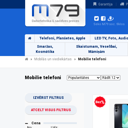
Garantija
P
Seko M79 soc. tīklos
Telefoni, Planšetes, Apple
LED TV, Foto, Audi
Smaržas,
Skaistumam, Veselībai,
Kosmētika
Māmiņām
Mobilās un viediekārtas
Mobilie telefoni
Mobilie telefoni
IZVĒRST FILTRUS
Bezprocentu kredīts
ATCELT VISUS FILTRUS
Cena
No:
Līdz: