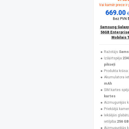
Vai kamēr prece ir
HONOR
(16)
669.00
Huawei
(4)
Infinix
(4)
Bez PVN
Jabra
(3)
Samsung Galaxy
Karl Lagerfeld
(3)
56GB Enterprise
Krusell
(1)
Mobilais 
Maclean
(1)
MAXCOM
(20)
Ražotājs:
Sams
MesMed
(1)
Izšķirtspēja:
234
Mitel
(4)
pikseļi
Motorola
(10)
Produkta krāsa:
Motorola Mobility
(3)
Akumulatora ieti
Motorola XT2621
(1)
mAh
MTR
(1)
SIM kartes spēj
MyPhone
(33)
kartes
Navilock
(1)
Aizmugurējās 
No name
(1)
Priekšējā kamer
Nokia
(16)
Iekšējās glabāt
NoName
(1)
ietilpība:
256 GB
Nothing
(8)
Aizmugurējās 