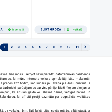
ZĀ
IELIKT GROZĀ
Ir veikalā
Ir veikalā
1
2
3
4
5
6
7
8
9
10
11
 savās zināšanās. Lietojot savu pieredzi datortehnikas pārdošanā
vēlamies, lai mūsu interneta veikala apmeklētāji būtu maksimāli
z preces līdz brīdim, kad kurjers jau zvana pie Jūsu durvīm! Ja
 darbinieki, parūpējamies par visu pārējo. Bieži rīkojam akcijas ar
pkalpotu, kā arī Jūs gaida vēl labākas cenas, vērtīgas balvas un
a darbu, lai arī citi pircēji uzzinātu par augstākās kvalitātes
 uz veikalu... brrrr. Tajā laikā - Jūs, savās mājās, siltā istabā, ar