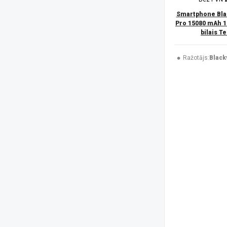
Trust
(1)
UleFone
(51)
Smartphone Bla
USAMS
(6)
Pro 15080 mAh 1
bilais T
V-TAC
(1)
XIAOMI
(50)
Xtorm
(2)
Ražotājs:
Black
ZTE
(7)
Platforma
Android
(184)
iOS
(45)
Izšķirtspēja
1080 x 2340 pikseļi
(44)
1080 x 2424 pikseļi
(4)
1080 x 2460 pikseļi
(1)
1087 x 2392 pikseļi
(4)
1116 x 2484 pikseļi
(2)
1260 x 2800 pikseļi
(3)
128 x 160 pikseļi
(3)