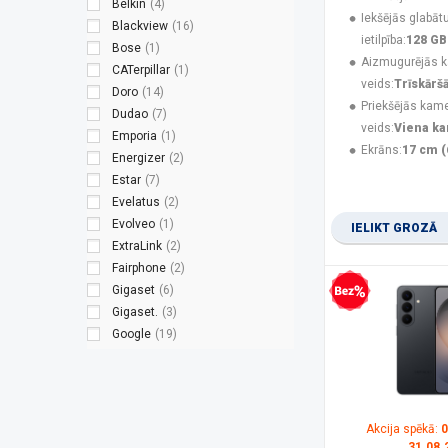
Belkin
(4)
Iekšējās glabāt
Blackview
(16)
ietilpība:
128 GB
Bose
(1)
Aizmugurējās 
CATerpillar
(1)
veids:
Trīskārš
Doro
(14)
Priekšējās kam
Dudao
(7)
veids:
Viena k
Emporia
(1)
Ekrāns:
17 cm (
Energizer
(2)
Estar
(7)
Evelatus
(2)
Evolveo
(1)
IELIKT GROZĀ
ExtraLink
(2)
Fairphone
(2)
Gigaset
(6)
Bezprocentu kredīts
Gigaset.
(3)
Google
(19)
Green Cell
(1)
Guess
(3)
Hammer
(8)
HMD
(9)
Akcija spēkā:
0
HMD Global
(2)
31.08.