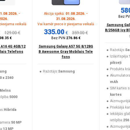
58
1.08.2026. -
Akcija spēkā:
01.08.2026. -
Bez P
2026.
31.08.2026.
 pieejama veikalā
Vai kamēr prece ir pieejama veikalā
Samsung Gala
335.00
B/256GB Icy B
€
129.00 €
€
359.00 €
98.35 €
Bez PVN
276.86 €
 A16 4G 4GB/12
Samsung Galaxy A57 5G 8/128G
Ražotājs:
Sa
lais Telefons
B Awesome Gray Mobilais Tele
Izšķirtspēja:
fons
pikseļi
Produkta krā
ung
Ražotājs:
Samsung
Akumulatora 
0 x 2340
mAh
SIM kartes s
Melns
kartes
lpība:
5000
Aizmugurējā
Priekšējā ka
as:
Hibrīda
Iekšējās gla
ietilpība:
256
kamera:
50 MP
Aizmugurēj
a:
13 MP