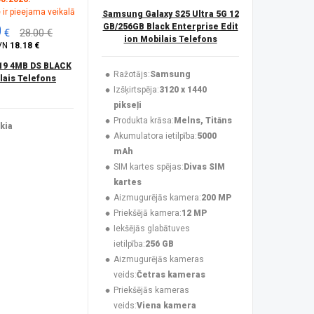
 ir pieejama veikalā
Samsung Galaxy S25 Ultra 5G 12
0
GB/256GB Black Enterprise Edit
€
28.00 €
ion Mobilais Telefons
VN
18.18 €
19 4MB DS BLACK
Ražotājs:
Samsung
ais Telefons
Izšķirtspēja:
3120 x 1440
pikseļi
Produkta krāsa:
Melns, Titāns
kia
Akumulatora ietilpība:
5000
mAh
SIM kartes spējas:
Divas SIM
kartes
Aizmugurējās kamera:
200 MP
Priekšējā kamera:
12 MP
Iekšējās glabātuves
ietilpība:
256 GB
Aizmugurējās kameras
veids:
Četras kameras
Priekšējās kameras
veids:
Viena kamera