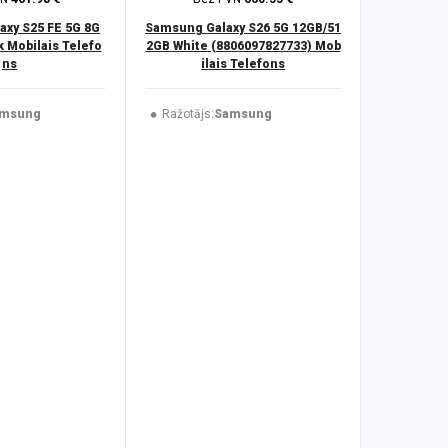
xy S25 FE 5G 8G
Samsung Galaxy S26 5G 12GB/51
 Mobilais Telefo
2GB White (8806097827733) Mob
ns
ilais Telefons
msung
Ražotājs:
Samsung