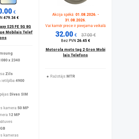
0.00
€
Akcija spēkā:
01.08.2026. -
VN
479.34 €
31.08.2026.
Vai kamēr prece ir pieejama veikalā
xy S25 FE 5G 8G
lue Mobilais Telef
32.00
€
37.00 €
ons
Bez PVN
26.45 €
Motorola moto tag 2 Gron Mobi
msung
lais Telefons
1080 x 2340
sa:
Zils
Ražotājs:
MTR
ietilpība:
4900
pējas:
Divas SIM
s kamera:
50 MP
mera:
12 MP
bātuves
 GB
ās kameras