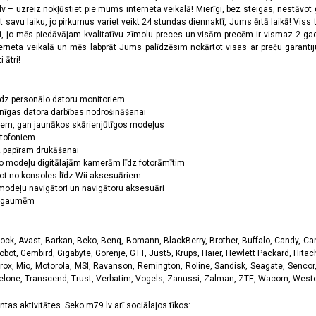
 – uzreiz nokļūstiet pie mums interneta veikalā! Mierīgi, bez steigas, nestāvot ga
et savu laiku, jo pirkumus variet veikt 24 stundas diennaktī, Jums ērtā laikā! Viss 
oši, jo mēs piedāvājam kvalitatīvu zīmolu preces un visām precēm ir vismaz 2 gad
erneta veikalā un mēs labprāt Jums palīdzēsim nokārtot visas ar preču garanti
 ātri!
īdz personālo datoru monitoriem
nīgas datora darbības nodrošināšanai
ņiem, gan jaunākos skārienjūtīgos modeļus
ktofoniem
dz papīram drukāšanai
o modeļu digitālajām kamerām līdz fotorāmītim
ot no konsoles līdz Wii aksesuāriem
odeļu navigātori un navigātoru aksesuāri
ām gaumēm
k, Avast, Barkan, Beko, Benq, Bomann, BlackBerry, Brother, Buffalo, Candy, Canon
obot, Gembird, Gigabyte, Gorenje, GTT, Just5, Krups, Haier, Hewlett Packard, Hitachi
rox, Mio, Motorola, MSI, Ravanson, Remington, Roline, Sandisk, Seagate, Sencor,
Telone, Transcend, Trust, Verbatim, Vogels, Zanussi, Zalman, ZTE, Wacom, Western
tas aktivitātes. Seko m79.lv arī sociālajos tīkos: