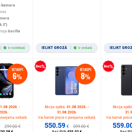
ā kamera
eras
amera
6.3")
rsija:
Gorilla
IELIKT GROZĀ
IELIKT GRO
Ir noliktavā
Ir veikalā
Bezprocentu kredīts
Bezprocentu kredīts
IETAUPI
IETAUPI
6
8
%
%
1.08.2026. -
Akcija spēkā:
01.08.2026. -
Akcija spēk
2026.
31.08.2026.
31.
 pieejama veikalā
Vai kamēr prece ir pieejama veikalā
Vai kamēr prece
550.59
559.0
€
299.00 €
€
599.00 €
230.58 €
Bez PVN
455.03 €
Bez P