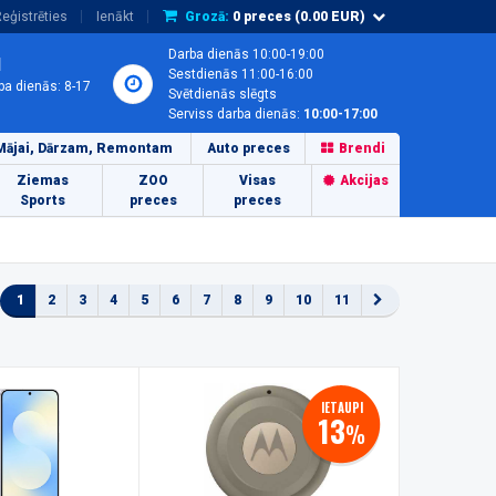
eģistrēties
Ienākt
Grozā:
0
preces (
0.00
EUR)
Darba dienās 10:00-19:00
1
Sestdienās 11:00-16:00
ba dienās: 8-17
Svētdienās slēgts
Serviss darba dienās:
10:00-17:00
Mājai, Dārzam, Remontam
Auto preces
Brendi
Ziemas
ZOO
Visas
Akcijas
Sports
preces
preces
1
2
3
4
5
6
7
8
9
10
11
IETAUPI
13
%