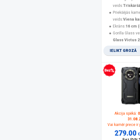
Nubia
(3)
veids:
Trīskārš
Olympia
(1)
Priekšējās kam
Oneplus
(3)
veids:
Viena k
Oppo
(2)
Ekrāns:
16 cm (
OukiTel
(26)
Gorilla Glass ve
Panasonic
(15)
Glass Victus 2
PanzerGlass
(17)
IELIKT GROZĀ
POCO
(21)
product
(11)
Realme
(12)
Rebeltec
(5)
Bezprocentu kredīts
Samsung
(162)
Samsung Smartphone
(5)
Savio
(1)
Sencor
(2)
Siemens
(1)
Sony
(1)
Akcija spēkā:
0
31.08.
SPIGEN
(10)
Vai kamēr prece ir
SPONGE
(2)
279.00
TCL
(1)
Bez PVN