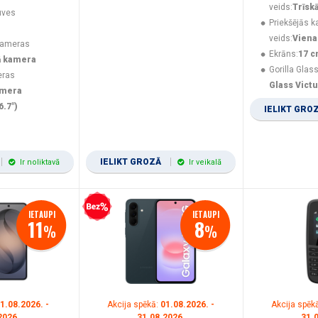
veids:
Trīsk
uves
Priekšējās 
veids:
Viena
kameras
Ekrāns:
17 c
ā kamera
Gorilla Glass
eras
Glass Vict
amera
6.7")
IELIKT GRO
IELIKT GROZĀ
Ir noliktavā
Ir veikalā
Bezprocentu kredīts
IETAUPI
IETAUPI
11
8
%
%
1.08.2026. -
Akcija spēkā:
01.08.2026. -
Akcija spēk
2026.
31.08.2026.
31.