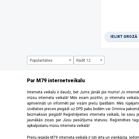
1280 x 2856 pikseļi
(1)
1280 x 720 pikseļi
(2)
1344 x 2992 pikseļi
(1)
1440 x 720 pikseļi
(3)
1600 x 720 pikseļi
(1)
IELIKT GROZĀ
1612 x 720 pikseļi
(1)
1650 x 720 pikseļi
(1)
1660 x 720 pikseļi
(2)
2184 x 1968 pikseļi
(5)
Popularitātes
Rādīt 12
220 x 176 pikseļi
(3)
2340 x 1080 pikseļi
(28)
2392 x 1080 pikseļi
(2)
Par M79 internetveikalu
240 x 320 pikseļi
(6)
2400 x 1080 pikseļi
(10)
Interneta veikalu ir daudz, bet Jums jānāk pie mums! Jo interne
mūsu interneta veikalā! Mēs esam pozitīvi, jo interneta veikal
2408 x 1080 pikseļi
(5)
apmierināti un informēti par visām preču īpašībām. Mēs rūpējam
2412 x 1080 pikseļi
(6)
izvēlaties preces piegādi uz DPD paku bodēm vai Omniva pakomātiem,
2440 x 2240 pikseļi
(2)
bezmaksas piegādi! Reģistrējieties interneta veikalā, lai savu 
2448 x 1080 pikseļi
(1)
jaunākās ziņas par Jūsu pasūtījuma statusu. Reģistrēties tagad
apkalpošanu mūsu interneta veikalā!
2510 x 1156 pikseļi
(1)
2520 x 1080 pikseļi
(4)
Preču iegāde M79 interneta veikalā ir ļoti ērta un vienkārša. Iedomā