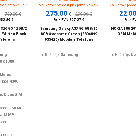
 pieejama veikalā
Vai kamēr prece ir pieejama veikalā
Vai kamēr prece
275.00
22.0
€
759.00 €
€
299.00 €
552.89 €
Bez PVN
227.27 €
Bez P
 S26 5G 12GB/2
Samsung Galaxy A37 5G 6GB/12
NOKIA 105 20
 Edition Black
8GB Awesome Green (8806099
OEM Mobil
Telefons
035426) Mobilais Telefons
ung
Ražotājs:
Samsung
Ražotājs:
No
0 x 1080
Melns
lpība:
4300
as:
Divas SIM
kamera:
50 MP
a:
12 MP
uves
kameras