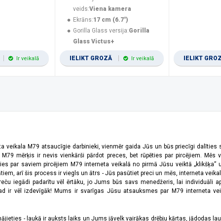
veids:
Viena kamera
Ekrāns:
17 cm (6.7")
Gorilla Glass versija:
Gorilla
Glass Victus+
IELIKT GROZĀ
IELIKT GRO
Ir veikalā
Ir veikalā
ta veikala M79 atsaucīgie darbinieki, vienmēr gaida Jūs un būs priecīgi dalīties
a M79 mērķis ir nevis vienkārši pārdot preces, bet rūpēties par pircējiem. Mēs 
ies par saviem pircējiem M79 interneta veikalā no pirmā Jūsu veiktā „klikšķa” u
 arī šis process ir viegls un ātrs - Jūs pasūtiet preci un mēs, interneta veikala
preču iegādi padarītu vēl ērtāku, jo Jums būs savs menedžeris, lai individuāli a
 ir vēl izdevīgāk! Mums ir svarīgas Jūsu atsauksmes par M79 interneta veikal
jieties - laukā ir auksts laiks un Jums jāvelk vairākas drēbju kārtas, jādodas laukā,