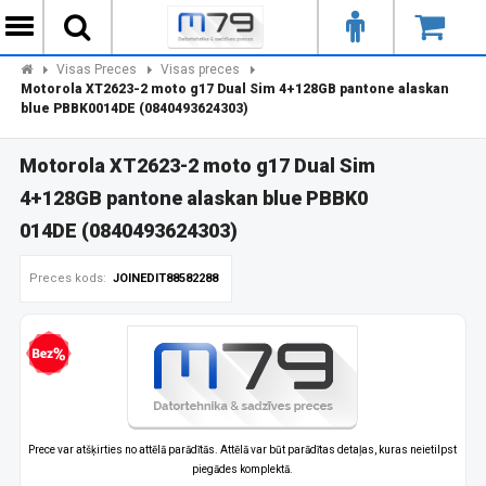
Visas Preces
Visas preces
Motorola XT2623-2 moto g17 Dual Sim 4+128GB pantone alaskan
blue PBBK0014DE (0840493624303)
Motorola XT2623-2 moto g17 Dual Sim
4+128GB pantone alaskan blue PBBK0
014DE (0840493624303)
Preces kods:
JOINEDIT88582288
zprocentu kredīts
Prece var atšķirties no attēlā parādītās. Attēlā var būt parādītas detaļas, kuras neietilpst
piegādes komplektā.