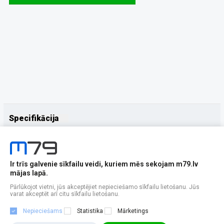
Specifikācija
Papildus
Ražotājs
product
Ir trīs galvenie sīkfailu veidi, kuriem mēs sekojam m79.lv
mājas lapā.
Pārlūkojot vietni, jūs akceptējiet nepieciešamo sīkfailu lietošanu. Jūs
varat akceptēt arī citu sīkfailu lietošanu.
Nepieciešams
Statistika
Mārketings