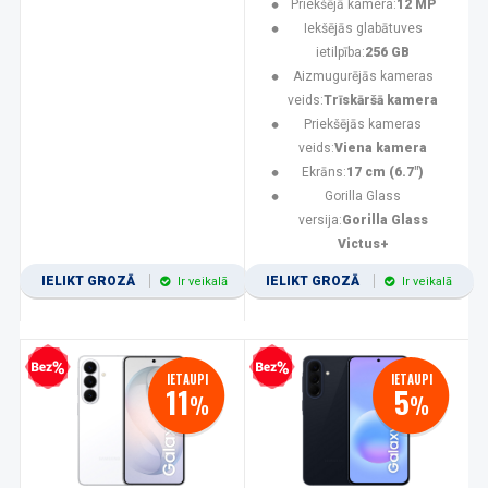
Priekšējā kamera:
12 MP
Iekšējās glabātuves
ietilpība:
256 GB
Aizmugurējās kameras
veids:
Trīskāršā kamera
Priekšējās kameras
veids:
Viena kamera
Ekrāns:
17 cm (6.7")
Gorilla Glass
versija:
Gorilla Glass
Victus+
IELIKT GROZĀ
IELIKT GROZĀ
Ir veikalā
Ir veikalā
zprocentu kredīts
Bezprocentu kredīts
IETAUPI
IETAUPI
11
5
%
%