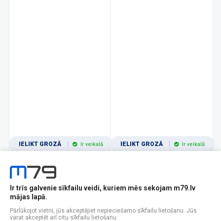
IELIKT GROZĀ
IELIKT GROZĀ
Ir veikalā
Ir veikalā
Ir trīs galvenie sīkfailu veidi, kuriem mēs sekojam m79.lv
1
2
3
4
5
6
7
8
9
10
11
mājas lapā.
Popularitātes
Rādīt 12
Pārlūkojot vietni, jūs akceptējiet nepieciešamo sīkfailu lietošanu. Jūs
varat akceptēt arī citu sīkfailu lietošanu.