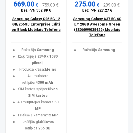
669.00
275.00
€
759.00 €
€
299.00 €
Bez PVN
552.89 €
Bez PVN
227.27 €
Samsung Galaxy S26 5G 12
Samsung Galaxy A37 5G 6G
GB/256GB Enterprise Editi
B/128GB Awesome Green
on Black Mobilais Telefons
(8806099035426) Mobilais
Telefons
Ražotājs:
Samsung
Ražotājs:
Samsung
Izšķirtspēja:
2340 x 1080
pikseļi
Produkta krāsa:
Melns
Akumulatora
ietilpība:
4300 mAh
SIM kartes spējas:
Divas
SIM kartes
Aizmugurējās kamera:
50
MP
Priekšējā kamera:
12 MP
Iekšējās glabātuves
ietilpība:
256 GB