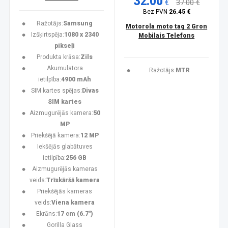
32.00
€
37.00 €
Bez PVN
26.45 €
Ražotājs:
Samsung
Motorola moto tag 2 Gron
Izšķirtspēja:
1080 x 2340
Mobilais Telefons
pikseļi
Produkta krāsa:
Zils
Akumulatora
Ražotājs:
MTR
ietilpība:
4900 mAh
SIM kartes spējas:
Divas
SIM kartes
Aizmugurējās kamera:
50
MP
Priekšējā kamera:
12 MP
Iekšējās glabātuves
ietilpība:
256 GB
Aizmugurējās kameras
veids:
Trīskāršā kamera
Priekšējās kameras
veids:
Viena kamera
Ekrāns:
17 cm (6.7")
Gorilla Glass