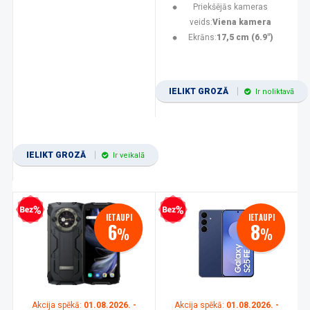
Priekšējās kameras
veids:
Viena kamera
Ekrāns:
17,5 cm (6.9")
IELIKT GROZĀ
Ir noliktavā
IELIKT GROZĀ
Ir veikalā
zprocentu kredīts
Bezprocentu kredīts
IETAUPI
IETAUPI
6
8
%
%
Akcija spēkā:
01.08.2026. -
Akcija spēkā:
01.08.2026. -