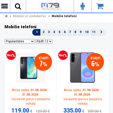
Mobilās un viediekārtas
Mobilie telefoni
Mobilie telefoni
1
2
3
4
5
6
7
8
9
10
11
zprocentu kredīts
Bezprocentu kredīts
IETAUPI
IETAUPI
7
6
%
%
Akcija spēkā:
01.08.2026. -
Akcija spēkā:
01.08.2026. -
31.08.2026.
31.08.2026.
Vai kamēr prece ir pieejama
Vai kamēr prece ir pieejama
veikalā
veikalā
119.00
335.00
€
129.00 €
€
359.00 €