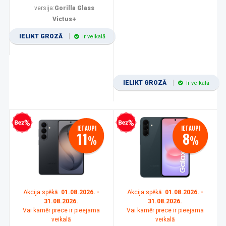
versija:
Gorilla Glass
Victus+
IELIKT GROZĀ
Ir veikalā
IELIKT GROZĀ
Ir veikalā
zprocentu kredīts
Bezprocentu kredīts
IETAUPI
IETAUPI
11
8
%
%
Akcija spēkā:
01.08.2026. -
Akcija spēkā:
01.08.2026. -
31.08.2026.
31.08.2026.
Vai kamēr prece ir pieejama
Vai kamēr prece ir pieejama
veikalā
veikalā