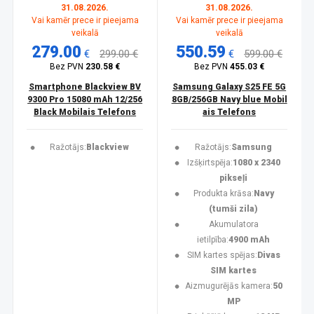
31.08.2026.
31.08.2026.
Vai kamēr prece ir pieejama
Vai kamēr prece ir pieejama
veikalā
veikalā
279.00
550.59
€
299.00 €
€
599.00 €
Bez PVN
230.58 €
Bez PVN
455.03 €
Smartphone Blackview BV
Samsung Galaxy S25 FE 5G
9300 Pro 15080 mAh 12/256
8GB/256GB Navy blue Mobil
Black Mobilais Telefons
ais Telefons
Ražotājs:
Blackview
Ražotājs:
Samsung
Izšķirtspēja:
1080 x 2340
pikseļi
Produkta krāsa:
Navy
(tumši zila)
Akumulatora
ietilpība:
4900 mAh
SIM kartes spējas:
Divas
SIM kartes
Aizmugurējās kamera:
50
MP