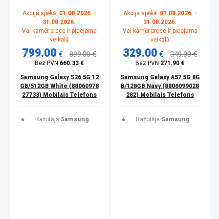
Akcija spēkā:
01.08.2026. -
Akcija spēkā:
01.08.2026. -
31.08.2026.
31.08.2026.
Vai kamēr prece ir pieejama
Vai kamēr prece ir pieejama
veikalā
veikalā
799.00
329.00
€
899.00 €
€
349.00 €
Bez PVN
660.33 €
Bez PVN
271.90 €
Samsung Galaxy S26 5G 12
Samsung Galaxy A57 5G 8G
GB/512GB White (88060978
B/128GB Navy (8806099028
27733) Mobilais Telefons
282) Mobilais Telefons
Ražotājs:
Samsung
Ražotājs:
Samsung