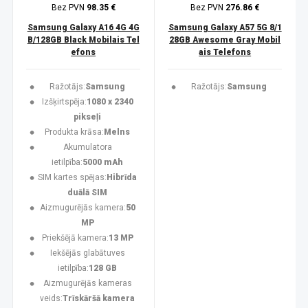
Bez PVN
98.35 €
Bez PVN
276.86 €
Samsung Galaxy A16 4G 4G
Samsung Galaxy A57 5G 8/1
B/128GB Black Mobilais Tel
28GB Awesome Gray Mobil
efons
ais Telefons
Ražotājs:
Samsung
Ražotājs:
Samsung
Izšķirtspēja:
1080 x 2340
pikseļi
Produkta krāsa:
Melns
Akumulatora
ietilpība:
5000 mAh
SIM kartes spējas:
Hibrīda
duālā SIM
Aizmugurējās kamera:
50
MP
Priekšējā kamera:
13 MP
Iekšējās glabātuves
ietilpība:
128 GB
Aizmugurējās kameras
veids:
Trīskāršā kamera