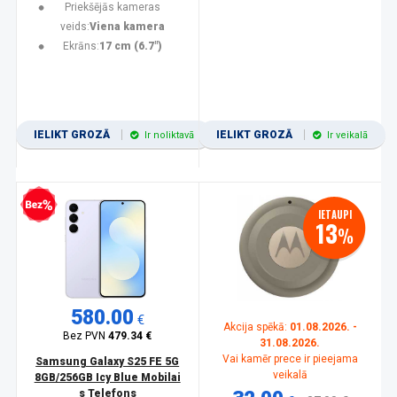
Priekšējās kameras
veids:
Viena kamera
Ekrāns:
17 cm (6.7")
IELIKT GROZĀ
IELIKT GROZĀ
Ir noliktavā
Ir veikalā
zprocentu kredīts
IETAUPI
13
%
580.00
€
Akcija spēkā:
01.08.2026. -
Bez PVN
479.34 €
31.08.2026.
Vai kamēr prece ir pieejama
Samsung Galaxy S25 FE 5G
veikalā
8GB/256GB Icy Blue Mobilai
s Telefons