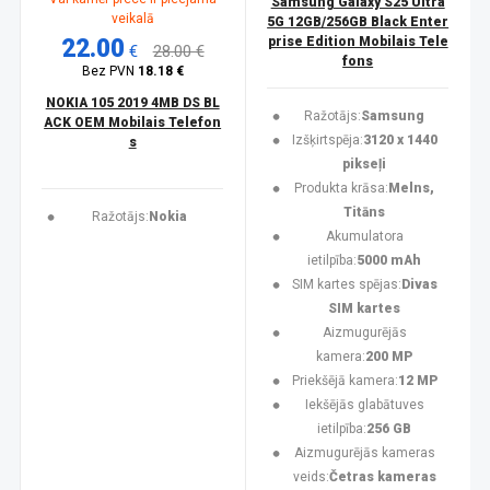
Samsung Galaxy S25 Ultra
veikalā
5G 12GB/256GB Black Enter
22.00
prise Edition Mobilais Tele
€
28.00 €
fons
Bez PVN
18.18 €
NOKIA 105 2019 4MB DS BL
Ražotājs:
Samsung
ACK OEM Mobilais Telefon
Izšķirtspēja:
3120 x 1440
s
pikseļi
Produkta krāsa:
Melns,
Titāns
Ražotājs:
Nokia
Akumulatora
ietilpība:
5000 mAh
SIM kartes spējas:
Divas
SIM kartes
Aizmugurējās
kamera:
200 MP
Priekšējā kamera:
12 MP
Iekšējās glabātuves
ietilpība:
256 GB
Aizmugurējās kameras
veids:
Četras kameras