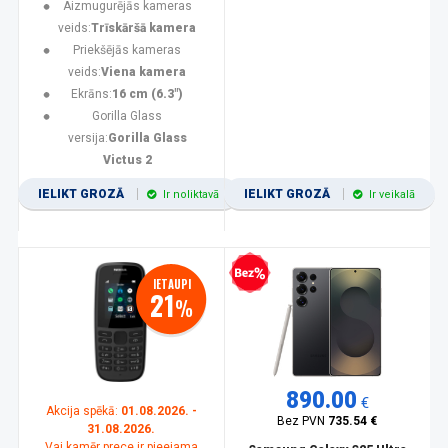
Aizmugurējās kameras
veids:
Trīskāršā kamera
Priekšējās kameras
veids:
Viena kamera
Ekrāns:
16 cm (6.3")
Gorilla Glass
versija:
Gorilla Glass
Victus 2
IELIKT GROZĀ
IELIKT GROZĀ
Ir noliktavā
Ir veikalā
Bezprocentu kredīts
IETAUPI
21
%
890.00
€
Akcija spēkā:
01.08.2026. -
Bez PVN
735.54 €
31.08.2026.
Vai kamēr prece ir pieejama