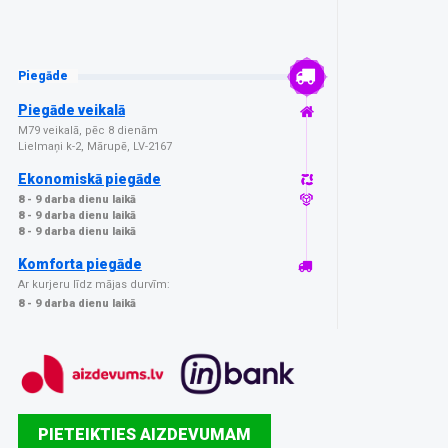
Piegāde
Piegāde veikalā
M79 veikalā, pēc 8 dienām
Lielmaņi k-2, Mārupē, LV-2167
Ekonomiskā piegāde
8 - 9 darba dienu laikā
8 - 9 darba dienu laikā
8 - 9 darba dienu laikā
Komforta piegāde
Ar kurjeru līdz mājas durvīm:
8 - 9 darba dienu laikā
PIETEIKTIES AIZDEVUMAM