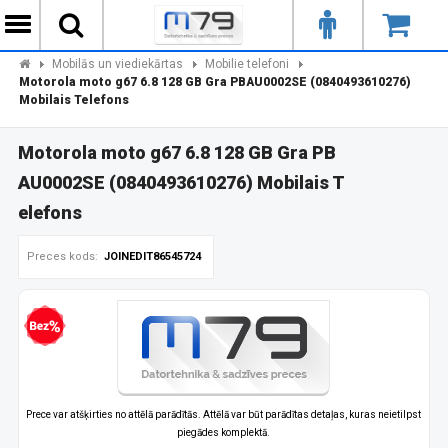
Mobilās un viediekārtas
Mobilie telefoni
Motorola moto g67 6.8 128 GB Gra PBAU0002SE (0840493610276)
Mobilais Telefons
Motorola moto g67 6.8 128 GB Gra PB
AU0002SE (0840493610276) Mobilais T
elefons
Preces kods:
JOINEDIT86545724
zprocentu kredīts
Prece var atšķirties no attēlā parādītās. Attēlā var būt parādītas detaļas, kuras neietilpst
piegādes komplektā.