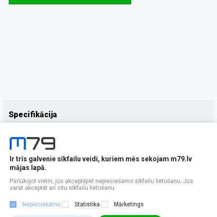
Specifikācija
Papildus
Ražotājs
Motorola Mobility
Ir trīs galvenie sīkfailu veidi, kuriem mēs sekojam m79.lv
mājas lapā.
Pārlūkojot vietni, jūs akceptējiet nepieciešamo sīkfailu lietošanu. Jūs
varat akceptēt arī citu sīkfailu lietošanu.
Nepieciešams
Statistika
Mārketings