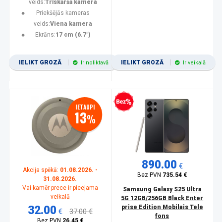
veids:
Trīskāršā kamera
Priekšējās kameras
veids:
Viena kamera
Ekrāns:
17 cm (6.7")
IELIKT GROZĀ
IELIKT GROZĀ
Ir noliktavā
Ir veikalā
Bezprocentu kredīts
IETAUPI
13
%
890.00
€
Akcija spēkā:
01.08.2026. -
Bez PVN
735.54 €
31.08.2026.
Vai kamēr prece ir pieejama
Samsung Galaxy S25 Ultra
veikalā
5G 12GB/256GB Black Enter
32.00
prise Edition Mobilais Tele
€
37.00 €
fons
Bez PVN
26.45 €