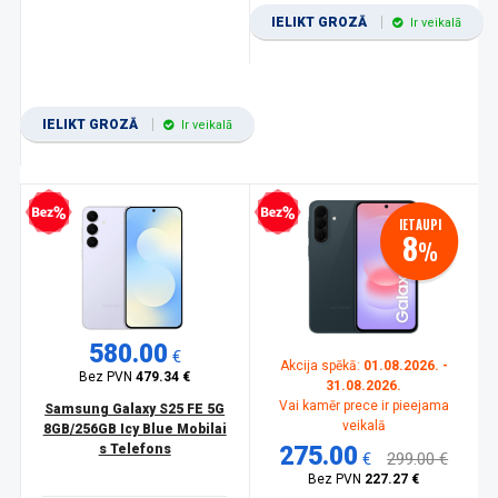
IELIKT GROZĀ
Ir veikalā
IELIKT GROZĀ
Ir veikalā
zprocentu kredīts
Bezprocentu kredīts
IETAUPI
8
%
580.00
€
Akcija spēkā:
01.08.2026. -
Bez PVN
479.34 €
31.08.2026.
Vai kamēr prece ir pieejama
Samsung Galaxy S25 FE 5G
veikalā
8GB/256GB Icy Blue Mobilai
s Telefons
275.00
€
299.00 €
Bez PVN
227.27 €