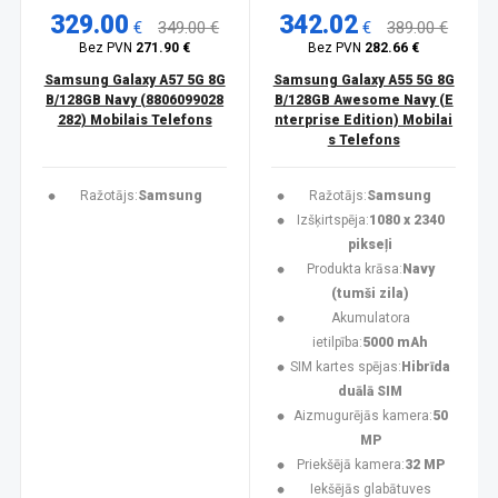
329.00
342.02
€
349.00 €
€
389.00 €
Bez PVN
271.90 €
Bez PVN
282.66 €
Samsung Galaxy A57 5G 8G
Samsung Galaxy A55 5G 8G
B/128GB Navy (8806099028
B/128GB Awesome Navy (E
282) Mobilais Telefons
nterprise Edition) Mobilai
s Telefons
Ražotājs:
Samsung
Ražotājs:
Samsung
Izšķirtspēja:
1080 x 2340
pikseļi
Produkta krāsa:
Navy
(tumši zila)
Akumulatora
ietilpība:
5000 mAh
SIM kartes spējas:
Hibrīda
duālā SIM
Aizmugurējās kamera:
50
MP
Priekšējā kamera:
32 MP
Iekšējās glabātuves