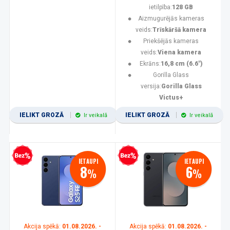
ietilpība:
128 GB
Aizmugurējās kameras
veids:
Trīskāršā kamera
Priekšējās kameras
veids:
Viena kamera
Ekrāns:
16,8 cm (6.6")
Gorilla Glass
versija:
Gorilla Glass
Victus+
IELIKT GROZĀ
IELIKT GROZĀ
Ir veikalā
Ir veikalā
zprocentu kredīts
Bezprocentu kredīts
IETAUPI
IETAUPI
8
6
%
%
Akcija spēkā:
01.08.2026. -
Akcija spēkā:
01.08.2026. -