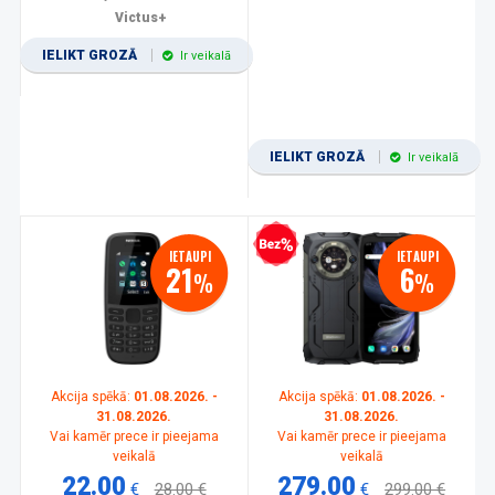
Victus+
IELIKT GROZĀ
Ir veikalā
IELIKT GROZĀ
Ir veikalā
Bezprocentu kredīts
IETAUPI
IETAUPI
21
6
%
%
Akcija spēkā:
01.08.2026. -
Akcija spēkā:
01.08.2026. -
31.08.2026.
31.08.2026.
Vai kamēr prece ir pieejama
Vai kamēr prece ir pieejama
veikalā
veikalā
22.00
279.00
€
28.00 €
€
299.00 €