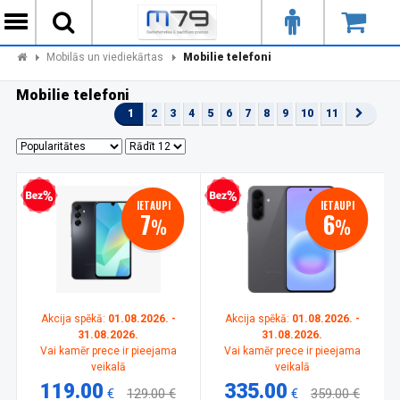
Mobilās un viediekārtas
Mobilie telefoni
Mobilie telefoni
1
2
3
4
5
6
7
8
9
10
11
zprocentu kredīts
Bezprocentu kredīts
IETAUPI
IETAUPI
7
6
%
%
Akcija spēkā:
01.08.2026. -
Akcija spēkā:
01.08.2026. -
31.08.2026.
31.08.2026.
Vai kamēr prece ir pieejama
Vai kamēr prece ir pieejama
veikalā
veikalā
119.00
335.00
€
129.00 €
€
359.00 €