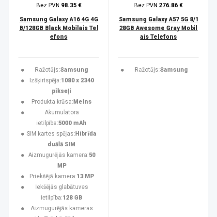
Bez PVN
98.35 €
Bez PVN
276.86 €
Samsung Galaxy A16 4G 4G
Samsung Galaxy A57 5G 8/1
B/128GB Black Mobilais Tel
28GB Awesome Gray Mobil
efons
ais Telefons
Ražotājs:
Samsung
Ražotājs:
Samsung
Izšķirtspēja:
1080 x 2340
pikseļi
Produkta krāsa:
Melns
Akumulatora
ietilpība:
5000 mAh
SIM kartes spējas:
Hibrīda
duālā SIM
Aizmugurējās kamera:
50
MP
Priekšējā kamera:
13 MP
Iekšējās glabātuves
ietilpība:
128 GB
Aizmugurējās kameras