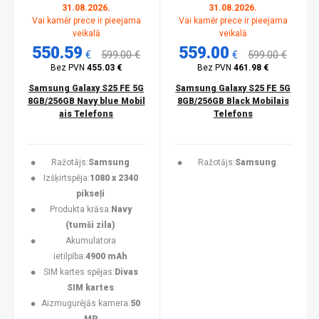
31.08.2026.
31.08.2026.
Vai kamēr prece ir pieejama
Vai kamēr prece ir pieejama
veikalā
veikalā
550.59
559.00
€
599.00 €
€
599.00 €
Bez PVN
455.03 €
Bez PVN
461.98 €
Samsung Galaxy S25 FE 5G
Samsung Galaxy S25 FE 5G
8GB/256GB Navy blue Mobil
8GB/256GB Black Mobilais
ais Telefons
Telefons
Ražotājs:
Samsung
Ražotājs:
Samsung
Izšķirtspēja:
1080 x 2340
pikseļi
Produkta krāsa:
Navy
(tumši zila)
Akumulatora
ietilpība:
4900 mAh
SIM kartes spējas:
Divas
SIM kartes
Aizmugurējās kamera:
50