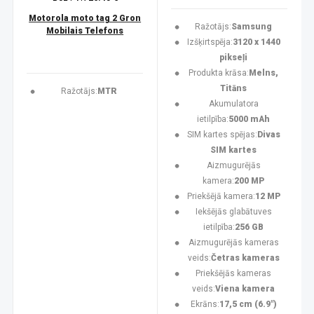
Motorola moto tag 2 Gron
Ražotājs:
Samsung
Mobilais Telefons
Izšķirtspēja:
3120 x 1440
pikseļi
Produkta krāsa:
Melns,
Titāns
Ražotājs:
MTR
Akumulatora
ietilpība:
5000 mAh
SIM kartes spējas:
Divas
SIM kartes
Aizmugurējās
kamera:
200 MP
Priekšējā kamera:
12 MP
Iekšējās glabātuves
ietilpība:
256 GB
Aizmugurējās kameras
veids:
Četras kameras
Priekšējās kameras
veids:
Viena kamera
Ekrāns:
17,5 cm (6.9")