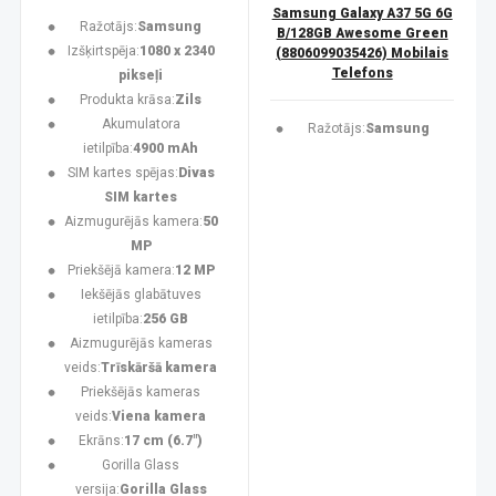
Samsung Galaxy A37 5G 6G
Ražotājs:
Samsung
B/128GB Awesome Green
Izšķirtspēja:
1080 x 2340
(8806099035426) Mobilais
Telefons
pikseļi
Produkta krāsa:
Zils
Akumulatora
Ražotājs:
Samsung
ietilpība:
4900 mAh
SIM kartes spējas:
Divas
SIM kartes
Aizmugurējās kamera:
50
MP
Priekšējā kamera:
12 MP
Iekšējās glabātuves
ietilpība:
256 GB
Aizmugurējās kameras
veids:
Trīskāršā kamera
Priekšējās kameras
veids:
Viena kamera
Ekrāns:
17 cm (6.7")
Gorilla Glass
versija:
Gorilla Glass