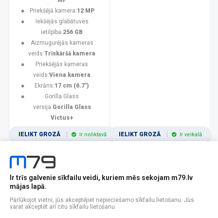
MP
Priekšējā kamera:
12 MP
Iekšējās glabātuves
ietilpība:
256 GB
Aizmugurējās kameras
veids:
Trīskāršā kamera
Priekšējās kameras
veids:
Viena kamera
Ekrāns:
17 cm (6.7")
Gorilla Glass
versija:
Gorilla Glass
Victus+
IELIKT GROZĀ
IELIKT GROZĀ
Ir noliktavā
Ir veikalā
Ir trīs galvenie sīkfailu veidi, kuriem mēs sekojam m79.lv
1
2
3
4
5
6
7
8
9
10
11
mājas lapā.
Popularitātes
Rādīt 12
Pārlūkojot vietni, jūs akceptējiet nepieciešamo sīkfailu lietošanu. Jūs
varat akceptēt arī citu sīkfailu lietošanu.