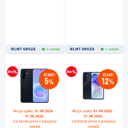
IELIKT GROZĀ
IELIKT GROZĀ
Ir veikalā
Ir veikalā
zprocentu kredīts
Bezprocentu kredīts
IETAUPI
IETAUPI
5
12
%
%
Akcija spēkā:
01.08.2026. -
Akcija spēkā:
01.08.2026. -
31.08.2026.
31.08.2026.
Vai kamēr prece ir pieejama
Vai kamēr prece ir pieejama
veikalā
veikalā