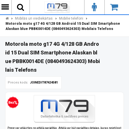
Mobilās un viediekārtas
Mobilie telefoni
Motorola moto g17 4G 4/128 GB Android 15 Dual SIM Smartphone
Alaskan blue PBBK0014DE (0840493624303) Mobilais Telefons
Motorola moto g17 4G 4/128 GB Andro
id 15 Dual SIM Smartphone Alaskan bl
ue PBBK0014DE (0840493624303) Mobi
lais Telefons
Preces kods:
JOINEDIT87424581
zprocentu kredīts
Prece var atšķirties no attēlā parādītās. Attēlā var būt parādītas detaļas, kuras neietilpst