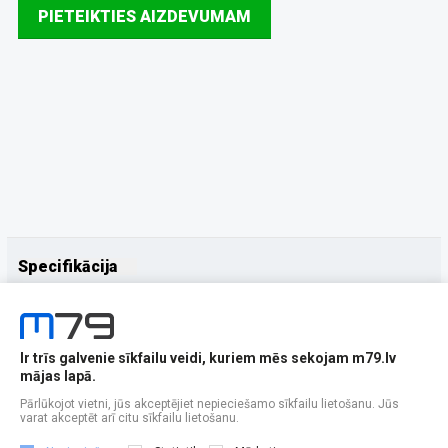
PIETEIKTIES AIZDEVUMAM
Specifikācija
Papildus
Ražotājs
Motorola
Ir trīs galvenie sīkfailu veidi, kuriem mēs sekojam m79.lv
mājas lapā.
Pārlūkojot vietni, jūs akceptējiet nepieciešamo sīkfailu lietošanu. Jūs
varat akceptēt arī citu sīkfailu lietošanu.