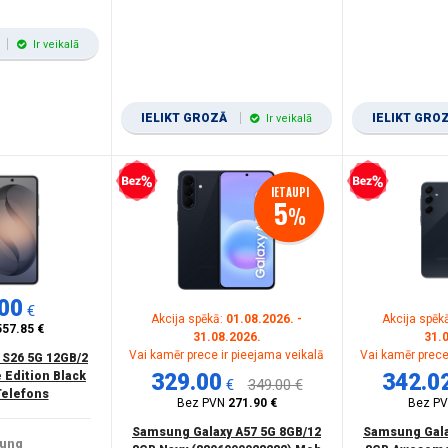
Ir veikalā
IELIKT GROZĀ
IELIKT GRO
Ir veikalā
Bezprocentu kredīts
Bezprocentu kredīts
IETAUPI
5
%
00
€
Akcija spēkā:
01.08.2026. -
Akcija spēk
557.85 €
31.08.2026.
31.
Vai kamēr prece ir pieejama veikalā
Vai kamēr prece
 S26 5G 12GB/2
 Edition Black
329.00
342.0
€
349.00 €
Telefons
Bez PVN
271.90 €
Bez P
Samsung Galaxy A57 5G 8GB/12
Samsung Gala
ung