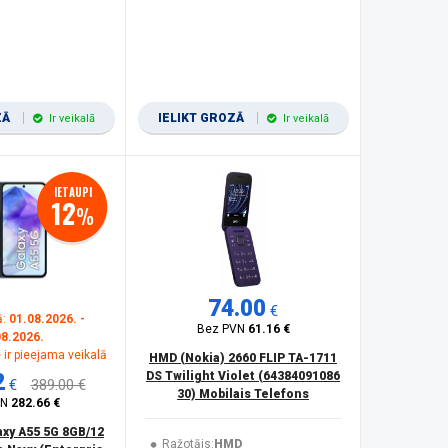
ZĀ
IELIKT GROZĀ
Ir veikalā
Ir veikalā
IETAUPI
12
%
74.00
€
ā:
01.08.2026. -
Bez PVN
61.16 €
08.2026.
 ir pieejama veikalā
HMD (Nokia) 2660 FLIP TA-1711
2
DS Twilight Violet (64384091086
€
389.00 €
30) Mobilais Telefons
VN
282.66 €
xy A55 5G 8GB/12
Ražotājs:
HMD