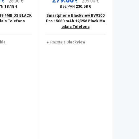
0
279.00
€
28.00 €
€
299.00 €
VN
18.18 €
Bez PVN
230.58 €
19 4MB DS BLACK
Smartphone Blackview BV9300
ais Telefons
Pro 15080 mAh 12/256 Black Mo
bilais Telefons
kia
Ražotājs:
Blackview