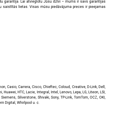
u garantija. Lai atvieglotu Jūsu dzīvi – mums ir savs garantijas
ju saistītās lietas. Visas mūsu piedāvājuma preces ir pieejamas
, Casio, Carrera, Cisco, Chieftec, Coloud, Creative, D-Link, Dell,
, Huawei, HTC, Lacie, Integral, Intel, Lenovo, Lepa, LG, Liteon, LSI,
 Siemens, Silverstone, Shivaki, Sony, TP-Link, TomTom, OCZ, OKI,
 Digital, Whirlpool u. c.