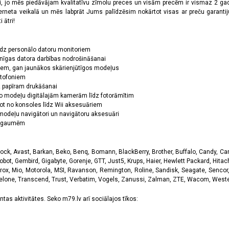
oši, jo mēs piedāvājam kvalitatīvu zīmolu preces un visām precēm ir vismaz 2 gad
erneta veikalā un mēs labprāt Jums palīdzēsim nokārtot visas ar preču garanti
 ātri!
īdz personālo datoru monitoriem
nīgas datora darbības nodrošināšanai
ņiem, gan jaunākos skārienjūtīgos modeļus
ktofoniem
dz papīram drukāšanai
o modeļu digitālajām kamerām līdz fotorāmītim
ot no konsoles līdz Wii aksesuāriem
odeļu navigātori un navigātoru aksesuāri
ām gaumēm
k, Avast, Barkan, Beko, Benq, Bomann, BlackBerry, Brother, Buffalo, Candy, Canon
obot, Gembird, Gigabyte, Gorenje, GTT, Just5, Krups, Haier, Hewlett Packard, Hitachi
rox, Mio, Motorola, MSI, Ravanson, Remington, Roline, Sandisk, Seagate, Sencor,
Telone, Transcend, Trust, Verbatim, Vogels, Zanussi, Zalman, ZTE, Wacom, Western
tas aktivitātes. Seko m79.lv arī sociālajos tīkos: