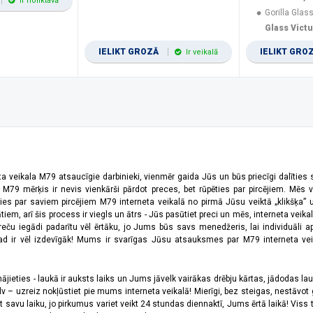
Ir noliktavā
Gorilla Glass
Glass Vict
IELIKT GROZĀ
IELIKT GRO
Ir veikalā
ta veikala M79 atsaucīgie darbinieki, vienmēr gaida Jūs un būs priecīgi dalīties
a M79 mērķis ir nevis vienkārši pārdot preces, bet rūpēties par pircējiem. Mēs 
ies par saviem pircējiem M79 interneta veikalā no pirmā Jūsu veiktā „klikšķa” u
 arī šis process ir viegls un ātrs - Jūs pasūtiet preci un mēs, interneta veikala
preču iegādi padarītu vēl ērtāku, jo Jums būs savs menedžeris, lai individuāli a
 ir vēl izdevīgāk! Mums ir svarīgas Jūsu atsauksmes par M79 interneta veikal
jieties - laukā ir auksts laiks un Jums jāvelk vairākas drēbju kārtas, jādodas laukā,
 – uzreiz nokļūstiet pie mums interneta veikalā! Mierīgi, bez steigas, nestāvot ga
et savu laiku, jo pirkumus variet veikt 24 stundas diennaktī, Jums ērtā laikā! Viss 