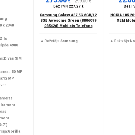
275.00
22.0
€
299.00 €
Bez PVN
227.27 €
Bez P
Samsung Galaxy A37 5G 6GB/12
NOKIA 105 20
ung
8GB Awesome Green (8806099
OEM Mobil
0 x 2340
035426) Mobilais Telefons
Zils
Ražotājs:
Samsung
Ražotājs:
No
lpība:
4900
as:
Divas SIM
kamera:
50 MP
a:
12 MP
uves
kameras
ā kamera
eras
amera
6.7")
rsija:
Gorilla