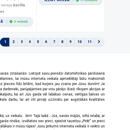
IELIKT GROZĀ
Ir noliktavā
 versija:
Gorilla
us+
ZĀ
Ir veikalā
1
2
3
4
5
6
7
8
9
10
11
 savās zināšanās. Lietojot savu pieredzi datortehnikas pārdošanā
vēlamies, lai mūsu interneta veikala apmeklētāji būtu maksimāli
z preces līdz brīdim, kad kurjers jau zvana pie Jūsu durvīm! Ja
 darbinieki, parūpējamies par visu pārējo. Bieži rīkojam akcijas ar
pkalpotu, kā arī Jūs gaida vēl labākas cenas, vērtīgas balvas un
a darbu, lai arī citi pircēji uzzinātu par augstākās kvalitātes
 uz veikalu... brrrr. Tajā laikā - Jūs, savās mājās, siltā istabā, ar
rās rindās, izvēlaties sev preci, spiežot taustiņu „Pirkt” un preci
tālākais ir mūsu rūpes! Jūsu pirkums interneta veikalā ir veikts un