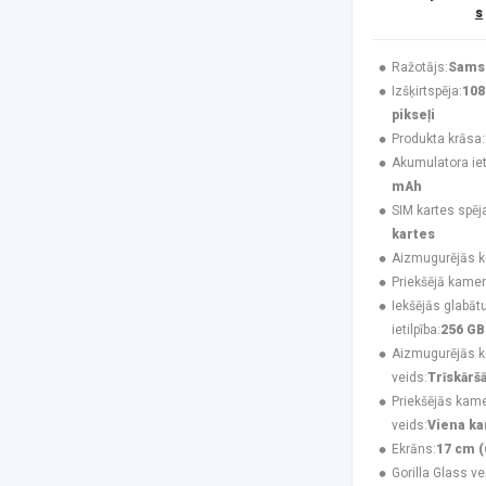
s
Huawei
(4)
Infinix
(4)
Jabra
(3)
Ražotājs:
Sams
Karl Lagerfeld
(3)
Izšķirtspēja:
108
Krusell
(1)
pikseļi
Maclean
(1)
Produkta krāsa:
MAXCOM
(20)
Akumulatora ieti
MesMed
(1)
mAh
Mitel
(4)
SIM kartes spēj
Motorola
(8)
kartes
Motorola Mobility
(2)
Aizmugurējās 
Motorola XT2621
(1)
Priekšējā kamer
MTR
(1)
Iekšējās glabāt
MyPhone
(34)
ietilpība:
256 GB
Navilock
(1)
Aizmugurējās 
No name
(1)
veids:
Trīskārš
Nokia
(16)
Priekšējās kam
NoName
(1)
veids:
Viena k
Nothing
(7)
Ekrāns:
17 cm (
Nubia
(3)
Gorilla Glass ve