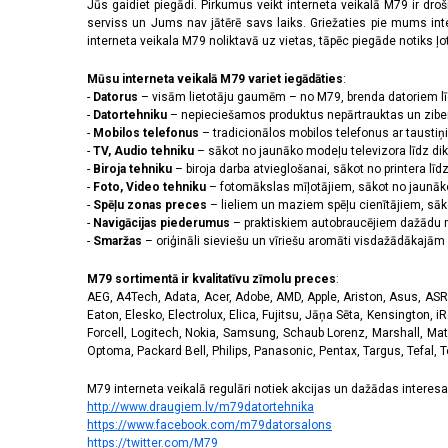
2556 x 1179 pikseļi
(14)
Jūs gaidiet piegādi. Pirkumus veikt interneta veikalā M79 ir dr
serviss un Jums nav jātērē savs laiks. Griežaties pie mums int
2608 x 1200 pikseļi
(2)
interneta veikala M79 noliktavā uz vietas, tāpēc piegāde notiks ļoti
2622 x 1206 pikseļi
(3)
2640 x 1080 pikseļi
(3)
Mūsu interneta veikalā M79 variet iegādāties
:
2670 x 1200 pikseļi
(3)
-
Datorus
– visām lietotāju gaumēm – no M79, brenda datoriem l
2712 x 1220 pikseļi
(8)
-
Datortehniku
– nepieciešamos produktus nepārtrauktas un zibe
-
Mobilos telefonus
– tradicionālos mobilos telefonus ar tausti
2772 x 1280 pikseļi
(1)
-
TV, Audio tehniku
– sākot no jaunāko modeļu televizora līdz di
2778 x 1284 pikseļi
(5)
-
Biroja tehniku
– biroja darba atvieglošanai, sākot no printera lī
2780 x 1264 pikseļi
(1)
-
Foto, Video tehniku
– fotomākslas mīļotājiem, sākot no jaunāk
2796 x 1290 pikseļi
(11)
-
Spēļu zonas preces
– lieliem un maziem spēļu cienītājiem, sāk
2800 x 1272 pikseļi
(1)
-
Navigācijas piederumus
– praktiskiem autobraucējiem dažādu m
-
Smaržas
– oriģināli sieviešu un vīriešu aromāti visdažādākaj
2800 x 1280 pikseļi
(2)
2844 x 1260 pikseļi
(1)
M79 sortimentā ir kvalitatīvu zīmolu preces
:
2868 x 1320 pikseļi
(3)
AEG, A4Tech, Adata, Acer, Adobe, AMD, Apple, Ariston, Asus, ASRoc
3120 x 1440 pikseļi
(42)
Eaton, Elesko, Electrolux, Elica, Fujitsu, Jāņa Sēta, Kensington, iR
320 x 240 pikseļi
(14)
Forcell, Logitech, Nokia, Samsung, Schaub Lorenz, Marshall, Mat
Optoma, Packard Bell, Philips, Panasonic, Pentax, Targus, Tefal, 
3200 x 1140 pikseļi
(1)
3200 x 1440 pikseļi
(1)
M79 interneta veikalā regulāri notiek akcijas un dažādas interesan
720 x 1600 pikseļi
(2)
http://www.draugiem.lv/m79datortehnika
https://www.facebook.com/m79datorsalons
https://twitter.com/M79
Skārienjūtīgais