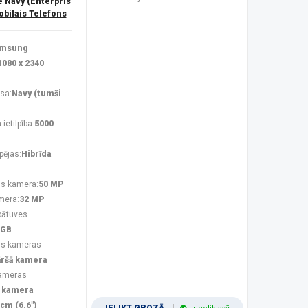
Navy (Enterpris
obilais Telefons
msung
1080 x 2340
sa:
Navy (tumši
ietilpība:
5000
pējas:
Hibrīda
s kamera:
50 MP
mera:
32 MP
bātuves
 GB
ās kameras
āršā kamera
kameras
 kamera
 cm (6.6")