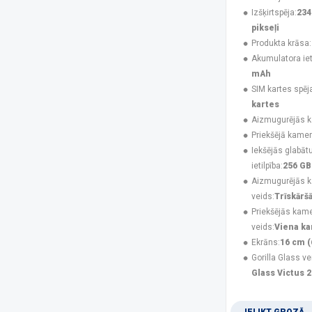
UleFone
(50)
Izšķirtspēja:
234
USAMS
(6)
pikseļi
V-TAC
(1)
Produkta krāsa:
XIAOMI
(46)
Akumulatora ieti
Xtorm
(2)
mAh
ZTE
(7)
SIM kartes spēj
kartes
Platforma
Aizmugurējās 
Android
(181)
Priekšējā kamer
iOS
(48)
Iekšējās glabāt
ietilpība:
256 GB
Izšķirtspēja
Aizmugurējās 
1080 x 2340 pikseļi
(43)
veids:
Trīskārš
1080 x 2424 pikseļi
(4)
Priekšējās kam
1080 x 2460 pikseļi
(1)
veids:
Viena k
1087 x 2392 pikseļi
(3)
Ekrāns:
16 cm (
1116 x 2484 pikseļi
(2)
Gorilla Glass ve
1260 x 2800 pikseļi
(3)
Glass Victus 2
128 x 160 pikseļi
(3)
1280 x 720 pikseļi
(2)