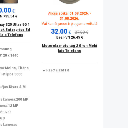
0.00
€
Akcija spēkā:
01.08.2026. -
VN
735.54 €
31.08.2026.
Vai kamēr prece ir pieejama veikalā
y S25 Ultra 5G 1
ck Enterprise Ed
32.00
€
37.00 €
ilais Telefons
Bez PVN
26.45 €
Motorola moto tag 2 Gron Mobi
msung
lais Telefons
3120 x 1440
sa:
Melns, Titāns
Ražotājs:
MTR
ietilpība:
5000
pējas:
Divas SIM
s kamera:
200 MP
mera:
12 MP
bātuves
 GB
ās kameras