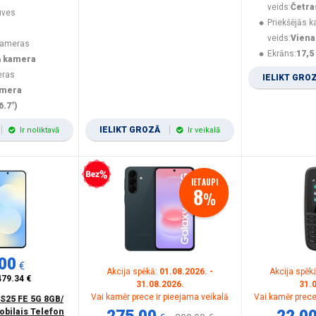
veids:
Četra
uves
Priekšējās 
veids:
Viena
kameras
Ekrāns:
17,5
ā kamera
eras
IELIKT GRO
amera
6.7")
IELIKT GROZĀ
Ir noliktavā
Ir veikalā
Bezprocentu kredīts
IETAUPI
8
%
00
€
Akcija spēkā:
01.08.2026. -
Akcija spēk
479.34 €
31.08.2026.
31.
Vai kamēr prece ir pieejama veikalā
Vai kamēr prece
S25 FE 5G 8GB/
obilais Telefon