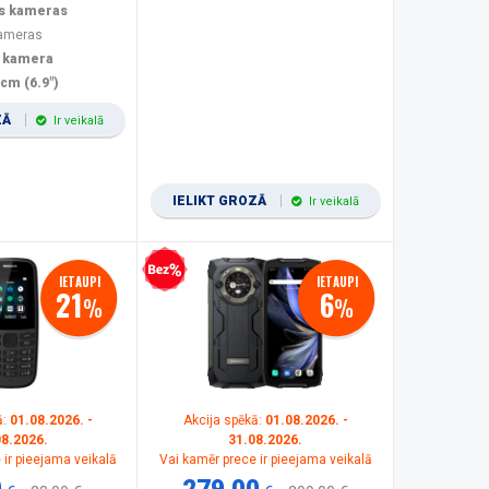
s kameras
kameras
 kamera
 cm (6.9")
ZĀ
Ir veikalā
IELIKT GROZĀ
Ir veikalā
Bezprocentu kredīts
IETAUPI
IETAUPI
21
6
%
%
ā:
01.08.2026. -
Akcija spēkā:
01.08.2026. -
08.2026.
31.08.2026.
 ir pieejama veikalā
Vai kamēr prece ir pieejama veikalā