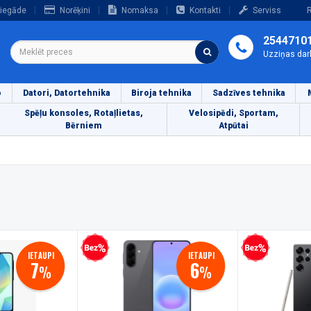
iegāde
Norēķini
Nomaksa
Kontakti
Serviss
R
2544710
Uzziņas dar
o
Datori, Datortehnika
Biroja tehnika
Sadzīves tehnika
Spēļu konsoles, Rotaļlietas,
Velosipēdi, Sportam,
Bērniem
Atpūtai
Bezprocentu kredīts
Bezprocentu kredīts
IETAUPI
IETAUPI
7
6
%
%