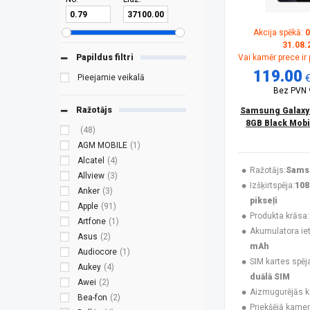
Akcija spēkā:
0
31.08.
Papildus filtri
Vai kamēr prece ir
119.00
Pieejamie veikalā
Bez PVN
Ražotājs
Samsung Galaxy
8GB Black Mobi
(48)
AGM MOBILE
(1)
Alcatel
(4)
Ražotājs:
Sams
Allview
(3)
Izšķirtspēja:
108
Anker
(3)
pikseļi
Apple
(91)
Produkta krāsa:
Artfone
(1)
Akumulatora ieti
Asus
(2)
mAh
Audiocore
(1)
SIM kartes spēj
Aukey
(4)
duālā SIM
Awei
(2)
Aizmugurējās 
Bea-fon
(2)
Priekšējā kamer