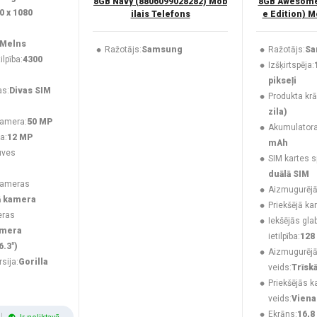
8GB Navy (8806099028282) Mob
8GB Awesome 
0 x 1080
ilais Telefons
e Edition) M
Melns
Ražotājs:
Samsung
Ražotājs:
Sa
lpība:
4300
Izšķirtspēja:
pikseļi
as:
Divas SIM
Produkta krā
zila)
kamera:
50 MP
Akumulatora 
a:
12 MP
mAh
uves
SIM kartes s
duālā SIM
kameras
Aizmugurējā
ā kamera
Priekšējā ka
eras
Iekšējās gla
amera
ietilpība:
128
6.3")
Aizmugurēj
rsija:
Gorilla
veids:
Trīsk
Priekšējās 
veids:
Viena
Ekrāns:
16,8