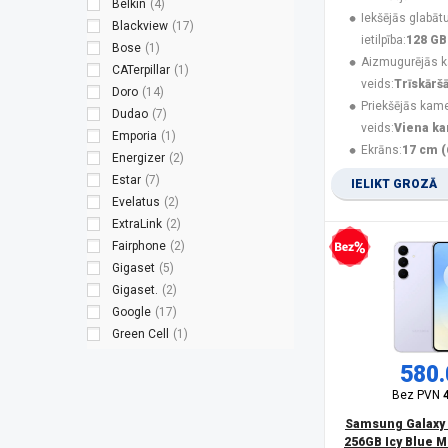
Belkin
(4)
Iekšējās glabāt
Blackview
(17)
ietilpība:
128 GB
Bose
(1)
Aizmugurējās 
CATerpillar
(1)
veids:
Trīskārš
Doro
(14)
Priekšējās kam
Dudao
(7)
veids:
Viena k
Emporia
(1)
Ekrāns:
17 cm (
Energizer
(2)
Estar
(7)
IELIKT GROZĀ
Evelatus
(2)
ExtraLink
(2)
Fairphone
(2)
Bezprocentu kredīts
Gigaset
(5)
Gigaset.
(2)
Google
(17)
Green Cell
(1)
Guess
(3)
580.
Hammer
(8)
Bez PVN
HMD
(9)
HMD Global
(2)
Samsung Galaxy 
256GB Icy Blue M
HONOR
(14)