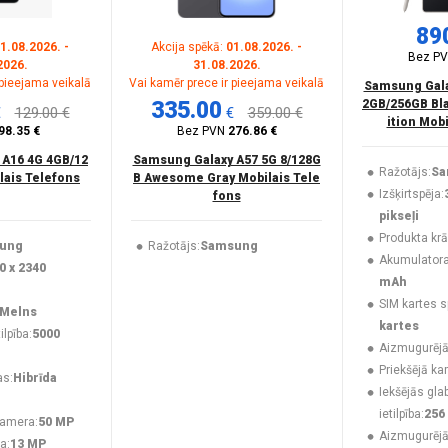
89
1.08.2026. -
Akcija spēkā:
01.08.2026. -
Bez P
2026.
31.08.2026.
 pieejama veikalā
Vai kamēr prece ir pieejama veikalā
Samsung Galax
335.00
2GB/256GB Bla
€
129.00 €
€
359.00 €
ition Mob
98.35 €
Bez PVN
276.86 €
 A16 4G 4GB/12
Samsung Galaxy A57 5G 8/128G
Ražotājs:
Sa
lais Telefons
B Awesome Gray Mobilais Tele
Izšķirtspēja:
fons
pikseļi
Produkta krā
ung
Ražotājs:
Samsung
Akumulatora 
0 x 2340
mAh
SIM kartes s
Melns
kartes
lpība:
5000
Aizmugurējā
Priekšējā ka
as:
Hibrīda
Iekšējās gla
ietilpība:
256
kamera:
50 MP
Aizmugurēj
a:
13 MP