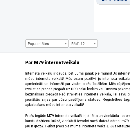
IELIKT GROZĀ
1334 x 750 pikseļi
(1)
1344 x 2992 pikseļi
(1)
1440 x 720 pikseļi
(3)
1600 x 720 pikseļi
(1)
1612 x 720 pikseļi
(1)
1650 x 720 pikseļi
(1)
1660 x 720 pikseļi
(2)
Popularitātes
Rādīt 12
2184 x 1968 pikseļi
(5)
220 x 176 pikseļi
(2)
2340 x 1080 pikseļi
(28)
Par M79 internetveikalu
2392 x 1080 pikseļi
(2)
240 x 320 pikseļi
(5)
Interneta veikalu ir daudz, bet Jums jānāk pie mums! Jo interne
mūsu interneta veikalā! Mēs esam pozitīvi, jo interneta veikal
2400 x 1080 pikseļi
(8)
apmierināti un informēti par visām preču īpašībām. Mēs rūpējam
2408 x 1080 pikseļi
(5)
izvēlaties preces piegādi uz DPD paku bodēm vai Omniva pakomātiem,
2412 x 1080 pikseļi
(6)
bezmaksas piegādi! Reģistrējieties interneta veikalā, lai savu 
2440 x 2240 pikseļi
(2)
jaunākās ziņas par Jūsu pasūtījuma statusu. Reģistrēties tagad
apkalpošanu mūsu interneta veikalā!
2448 x 1080 pikseļi
(1)
2510 x 1156 pikseļi
(1)
Preču iegāde M79 interneta veikalā ir ļoti ērta un vienkārša. Iedomā
2520 x 1080 pikseļi
(4)
karstu dzērienu krūzē, vienkārši ievadot savā datorā adresi m79.lv
2532 x 1170 pikseļi
(11)
jau ir grozā. Pērkot preci pie mums interneta veikalā, Jūs ietaupi