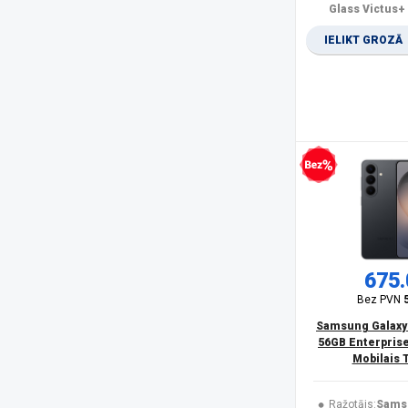
Olympia
(1)
Glass Victus+
Oneplus
(4)
IELIKT GROZĀ
Oppo
(2)
OukiTel
(25)
Panasonic
(15)
PanzerGlass
(17)
POCO
(20)
product
(11)
Realme
(11)
Bezprocentu kredīts
Rebeltec
(5)
Samsung
(166)
Samsung Smartphone
(6)
Savio
(1)
Sencor
(2)
675.
Siemens
(1)
Bez PVN
Sony
(1)
Samsung Galaxy
SPIGEN
(10)
56GB Enterprise
SPONGE
(2)
Mobilais 
TCL
(1)
Trust
(1)
Ražotājs:
Sams