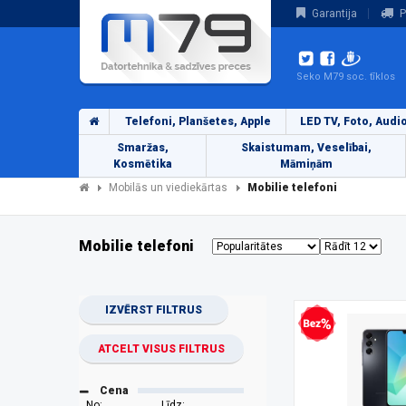
Garantija
P
Seko M79 soc. tīklos
Telefoni, Planšetes, Apple
LED TV, Foto, Audi
Smaržas,
Skaistumam, Veselībai,
Kosmētika
Māmiņām
Mobilās un viediekārtas
Mobilie telefoni
Mobilie telefoni
IZVĒRST FILTRUS
Bezprocentu kredīts
ATCELT VISUS FILTRUS
Cena
No:
Līdz: