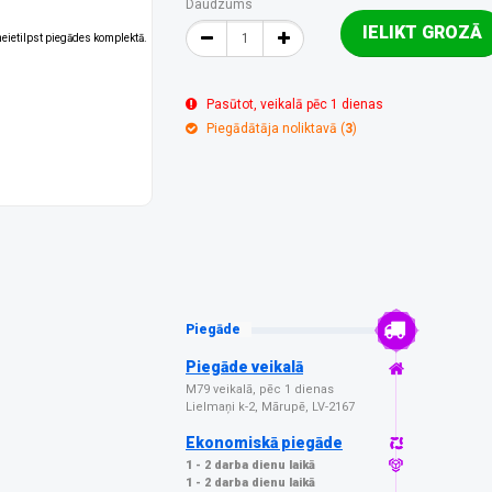
Daudzums
IELIKT GROZĀ
 neietilpst piegādes komplektā.
Pasūtot, veikalā pēc 1 dienas
Piegādātāja noliktavā (
3
)
Piegāde
Piegāde veikalā
M79 veikalā, pēc 1 dienas
Lielmaņi k-2, Mārupē, LV-2167
Ekonomiskā piegāde
1 - 2 darba dienu laikā
1 - 2 darba dienu laikā