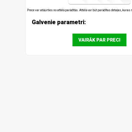
Prece var atšķirties no attēlā parādītās. Attēlā var būt parādītas detaļas, kuras
Galvenie parametri:
VAIRĀK PAR PRECI