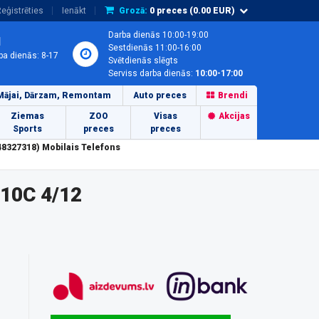
eģistrēties
Ienākt
Grozā:
0
preces (
0.00
EUR)
Darba dienās 10:00-19:00
1
Sestdienās 11:00-16:00
ba dienās: 8-17
Svētdienās slēgts
Serviss darba dienās:
10:00-17:00
Mājai, Dārzam, Remontam
Auto preces
Brendi
Ziemas
ZOO
Visas
Akcijas
Sports
preces
preces
327318) Mobilais Telefons
10C 4/12