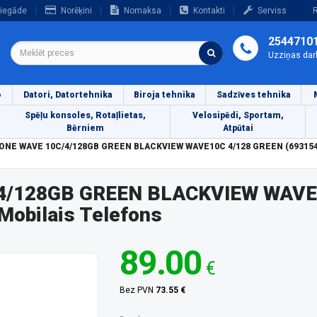
iegāde
Norēķini
Nomaksa
Kontakti
Serviss
R
2544710
Uzziņas dar
o
Datori, Datortehnika
Biroja tehnika
Sadzīves tehnika
Spēļu konsoles, Rotaļlietas,
Velosipēdi, Sportam,
Bērniem
Atpūtai
ONE WAVE 10C/4/128GB GREEN BLACKVIEW WAVE10C 4/128 GREEN (6931548
4/128GB GREEN BLACKVIEW WAVE
obilais Telefons
89.00
€
Bez PVN
73.55 €