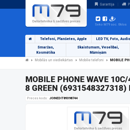
Garantija
P
Seko M79 soc. tīklos
Telefoni, Planšetes, Apple
LED TV, Foto, Audi
Smaržas,
Skaistumam, Veselībai,
Kosmētika
Māmiņām
Mobilās un viediekārtas
Mobilie telefoni
MOBILE PH
MOBILE PHONE WAVE 10C/
8 GREEN (6931548327318) M
Preces kods:
JOINEDIT89398744