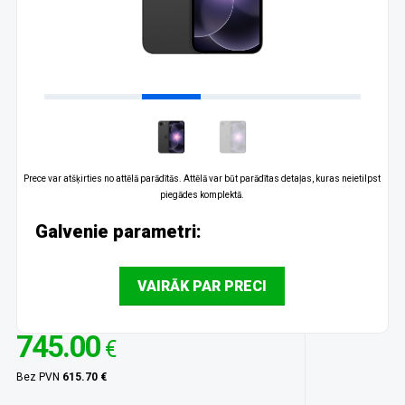
Prece var atšķirties no attēlā parādītās. Attēlā var būt parādītas detaļas, kuras neietilpst
piegādes komplektā.
Galvenie parametri:
VAIRĀK PAR PRECI
745.00
€
Bez PVN
615.70 €