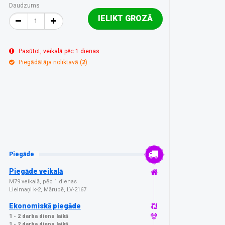
Daudzums
IELIKT GROZĀ
Pasūtot, veikalā pēc 1 dienas
Piegādātāja noliktavā (
2
)
Piegāde
Piegāde veikalā
M79 veikalā, pēc 1 dienas
Lielmaņi k-2, Mārupē, LV-2167
Ekonomiskā piegāde
1 - 2 darba dienu laikā
1 - 2 darba dienu laikā