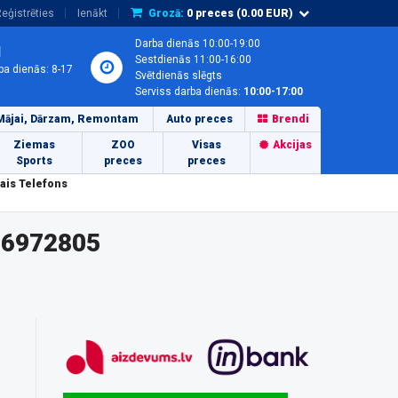
eģistrēties
Ienākt
Grozā:
0
preces (
0.00
EUR)
Darba dienās 10:00-19:00
1
Sestdienās 11:00-16:00
ba dienās: 8-17
Svētdienās slēgts
Serviss darba dienās:
10:00-17:00
Mājai, Dārzam, Remontam
Auto preces
Brendi
Ziemas
ZOO
Visas
Akcijas
Sports
preces
preces
ais Telefons
(6972805