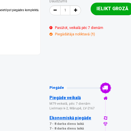
Daudzums
IELIKT GROZĀ
 neietilpst piegādes komplektā.
Pasūtot, veikalā pēc 7 dienām
Piegādātāja noliktavā (
1
)
Piegāde
Piegāde veikalā
M79 veikalā, pēc 7 dienām
Lielmaņi k-2, Mārupē, LV-2167
Ekonomiskā piegāde
7 - 8 darba dienu laikā
7 - 8 darba dienu laikā