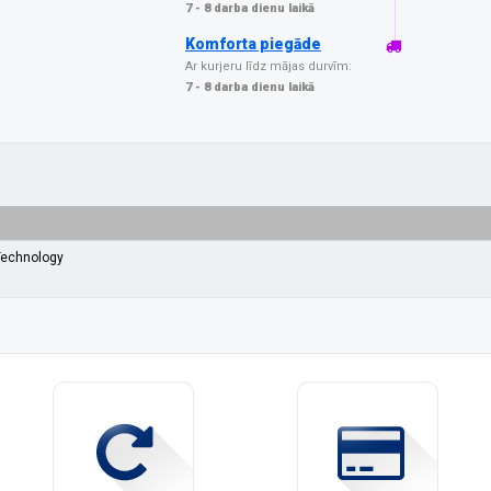
7 - 8 darba dienu laikā
Komforta piegāde
Ar kurjeru līdz mājas durvīm:
7 - 8 darba dienu laikā
Technology