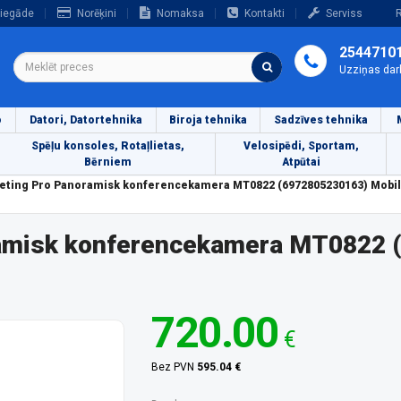
iegāde
Norēķini
Nomaksa
Kontakti
Serviss
R
2544710
Uzziņas dar
o
Datori, Datortehnika
Biroja tehnika
Sadzīves tehnika
Spēļu konsoles, Rotaļlietas,
Velosipēdi, Sportam,
Bērniem
Atpūtai
ting Pro Panoramisk konferencekamera MT0822 (6972805230163) Mobil
amisk konferencekamera MT0822 
720.00
€
Bez PVN
595.04 €