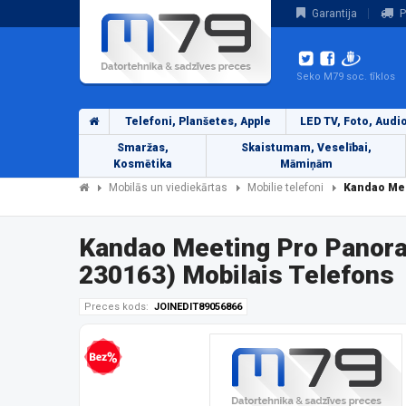
Garantija
P
Seko M79 soc. tīklos
Telefoni, Planšetes, Apple
LED TV, Foto, Audi
Smaržas,
Skaistumam, Veselībai,
Kosmētika
Māmiņām
Mobilās un viediekārtas
Mobilie telefoni
Kandao Mee
Kandao Meeting Pro Panor
230163) Mobilais Telefons
Preces kods:
JOINEDIT89056866
Bezprocentu kredīts