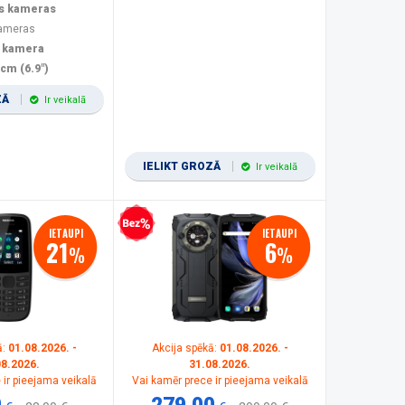
s kameras
kameras
 kamera
 cm (6.9")
ZĀ
Ir veikalā
IELIKT GROZĀ
Ir veikalā
Bezprocentu kredīts
IETAUPI
IETAUPI
21
6
%
%
ā:
01.08.2026. -
Akcija spēkā:
01.08.2026. -
08.2026.
31.08.2026.
 ir pieejama veikalā
Vai kamēr prece ir pieejama veikalā