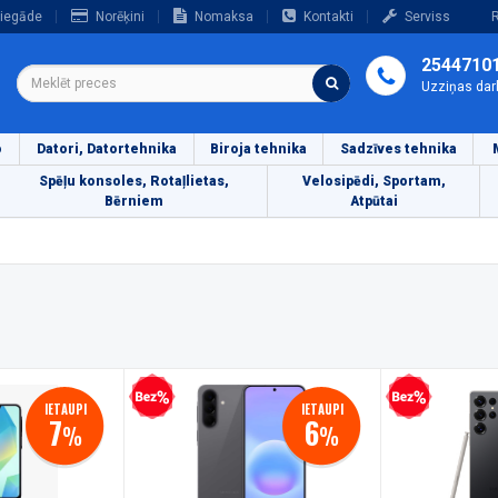
iegāde
Norēķini
Nomaksa
Kontakti
Serviss
R
2544710
Uzziņas dar
o
Datori, Datortehnika
Biroja tehnika
Sadzīves tehnika
Spēļu konsoles, Rotaļlietas,
Velosipēdi, Sportam,
Bērniem
Atpūtai
Bezprocentu kredīts
Bezprocentu kredīts
IETAUPI
IETAUPI
7
6
%
%