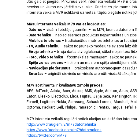
2556 x 1179 pikseļi
(14)
Jūs gaidiet piegādi. Pirkumus veikt interneta veikalā M79 ir dr
serviss un Jums nav jātērē savs laiks. Griežaties pie mums int
2608 x 1200 pikseļi
(2)
interneta veikala M79 noliktavā uz vietas, tāpēc piegāde notiks ļoti
2622 x 1206 pikseļi
(3)
2640 x 1080 pikseļi
(3)
Mūsu interneta veikalā M79 variet iegādāties
:
2670 x 1200 pikseļi
(3)
-
Datorus
– visām lietotāju gaumēm – no M79, brenda datoriem l
2712 x 1220 pikseļi
(8)
-
Datortehniku
– nepieciešamos produktus nepārtrauktas un zibe
-
Mobilos telefonus
– tradicionālos mobilos telefonus ar tausti
2772 x 1280 pikseļi
(1)
-
TV, Audio tehniku
– sākot no jaunāko modeļu televizora līdz di
2778 x 1284 pikseļi
(5)
-
Biroja tehniku
– biroja darba atvieglošanai, sākot no printera lī
2780 x 1264 pikseļi
(1)
-
Foto, Video tehniku
– fotomākslas mīļotājiem, sākot no jaunāk
2796 x 1290 pikseļi
(11)
-
Spēļu zonas preces
– lieliem un maziem spēļu cienītājiem, sāk
2800 x 1272 pikseļi
(1)
-
Navigācijas piederumus
– praktiskiem autobraucējiem dažādu m
-
Smaržas
– oriģināli sieviešu un vīriešu aromāti visdažādākaj
2800 x 1280 pikseļi
(2)
2844 x 1260 pikseļi
(1)
M79 sortimentā ir kvalitatīvu zīmolu preces
:
2868 x 1320 pikseļi
(3)
AEG, A4Tech, Adata, Acer, Adobe, AMD, Apple, Ariston, Asus, ASRoc
3120 x 1440 pikseļi
(42)
Eaton, Elesko, Electrolux, Elica, Fujitsu, Jāņa Sēta, Kensington, iR
320 x 240 pikseļi
(14)
Forcell, Logitech, Nokia, Samsung, Schaub Lorenz, Marshall, Mat
Optoma, Packard Bell, Philips, Panasonic, Pentax, Targus, Tefal, 
3200 x 1140 pikseļi
(1)
3200 x 1440 pikseļi
(1)
M79 interneta veikalā regulāri notiek akcijas un dažādas interesan
720 x 1600 pikseļi
(2)
http://www.draugiem.lv/m79datortehnika
https://www.facebook.com/m79datorsalons
https://twitter.com/M79
Skārienjūtīgais