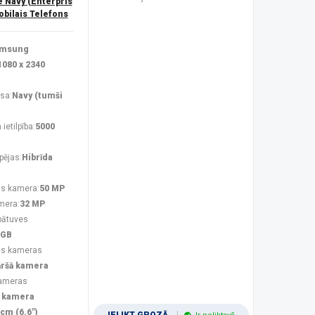
Navy (Enterpris
obilais Telefons
msung
1080 x 2340
sa:
Navy (tumši
ietilpība:
5000
pējas:
Hibrīda
s kamera:
50 MP
mera:
32 MP
bātuves
 GB
ās kameras
āršā kamera
kameras
 kamera
 cm (6.6")