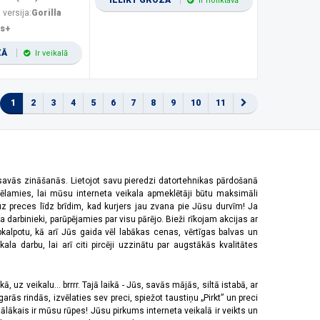
IELIKT GROZĀ
Ir noliktavā
 versija:
Gorilla
us+
ZĀ
Ir veikalā
1
2
3
4
5
6
7
8
9
10
11
 savās zināšanās. Lietojot savu pieredzi datortehnikas pārdošanā
vēlamies, lai mūsu interneta veikala apmeklētāji būtu maksimāli
z preces līdz brīdim, kad kurjers jau zvana pie Jūsu durvīm! Ja
 darbinieki, parūpējamies par visu pārējo. Bieži rīkojam akcijas ar
pkalpotu, kā arī Jūs gaida vēl labākas cenas, vērtīgas balvas un
a darbu, lai arī citi pircēji uzzinātu par augstākās kvalitātes
 uz veikalu... brrrr. Tajā laikā - Jūs, savās mājās, siltā istabā, ar
rās rindās, izvēlaties sev preci, spiežot taustiņu „Pirkt” un preci
tālākais ir mūsu rūpes! Jūsu pirkums interneta veikalā ir veikts un