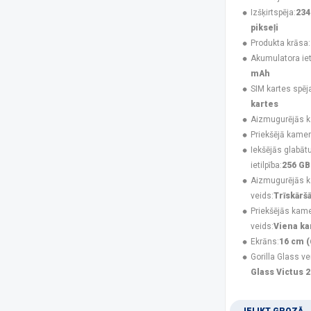
UleFone
(50)
Izšķirtspēja:
234
USAMS
(6)
pikseļi
V-TAC
(1)
Produkta krāsa:
XIAOMI
(47)
Akumulatora ieti
Xtorm
(2)
mAh
ZTE
(7)
SIM kartes spēj
kartes
Platforma
Aizmugurējās 
Android
(182)
Priekšējā kamer
iOS
(48)
Iekšējās glabāt
ietilpība:
256 GB
Izšķirtspēja
Aizmugurējās 
1080 x 2340 pikseļi
(44)
veids:
Trīskārš
1080 x 2424 pikseļi
(4)
Priekšējās kam
1080 x 2460 pikseļi
(1)
veids:
Viena k
1087 x 2392 pikseļi
(3)
Ekrāns:
16 cm (
1116 x 2484 pikseļi
(2)
Gorilla Glass ve
1260 x 2800 pikseļi
(3)
Glass Victus 2
128 x 160 pikseļi
(3)
1280 x 720 pikseļi
(2)