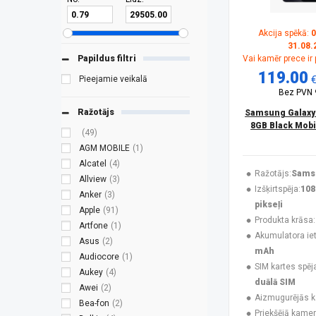
Akcija spēkā:
0
31.08.
Papildus filtri
Vai kamēr prece ir
119.00
Pieejamie veikalā
Bez PVN
Ražotājs
Samsung Galaxy
8GB Black Mobi
(49)
AGM MOBILE
(1)
Alcatel
(4)
Ražotājs:
Sams
Allview
(3)
Izšķirtspēja:
108
Anker
(3)
pikseļi
Apple
(91)
Produkta krāsa:
Artfone
(1)
Akumulatora ieti
Asus
(2)
mAh
Audiocore
(1)
SIM kartes spēj
Aukey
(4)
duālā SIM
Awei
(2)
Aizmugurējās 
Bea-fon
(2)
Priekšējā kamer