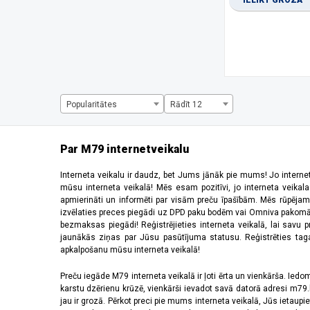
IELIKT GROZĀ
1334 x 750 pikseļi
(1)
1344 x 2992 pikseļi
(1)
1440 x 720 pikseļi
(3)
1600 x 720 pikseļi
(1)
1612 x 720 pikseļi
(1)
1650 x 720 pikseļi
(1)
1660 x 720 pikseļi
(2)
Popularitātes
Rādīt 12
2184 x 1968 pikseļi
(5)
220 x 176 pikseļi
(2)
2340 x 1080 pikseļi
(28)
Par M79 internetveikalu
2392 x 1080 pikseļi
(2)
240 x 320 pikseļi
(5)
Interneta veikalu ir daudz, bet Jums jānāk pie mums! Jo interne
mūsu interneta veikalā! Mēs esam pozitīvi, jo interneta veikal
2400 x 1080 pikseļi
(9)
apmierināti un informēti par visām preču īpašībām. Mēs rūpējam
2408 x 1080 pikseļi
(5)
izvēlaties preces piegādi uz DPD paku bodēm vai Omniva pakomātiem,
2412 x 1080 pikseļi
(6)
bezmaksas piegādi! Reģistrējieties interneta veikalā, lai savu 
2440 x 2240 pikseļi
(2)
jaunākās ziņas par Jūsu pasūtījuma statusu. Reģistrēties tagad
apkalpošanu mūsu interneta veikalā!
2448 x 1080 pikseļi
(1)
2510 x 1156 pikseļi
(1)
Preču iegāde M79 interneta veikalā ir ļoti ērta un vienkārša. Iedomā
2520 x 1080 pikseļi
(4)
karstu dzērienu krūzē, vienkārši ievadot savā datorā adresi m79.lv
2532 x 1170 pikseļi
(11)
jau ir grozā. Pērkot preci pie mums interneta veikalā, Jūs ietaupi