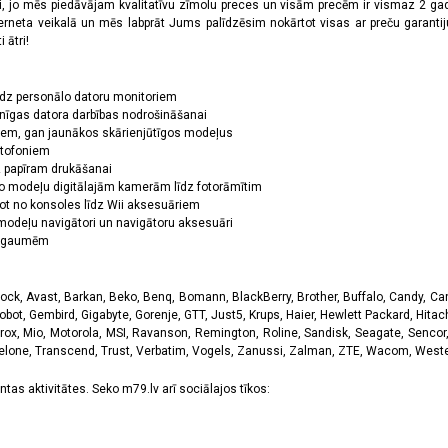
oši, jo mēs piedāvājam kvalitatīvu zīmolu preces un visām precēm ir vismaz 2 gad
erneta veikalā un mēs labprāt Jums palīdzēsim nokārtot visas ar preču garanti
 ātri!
īdz personālo datoru monitoriem
nīgas datora darbības nodrošināšanai
ņiem, gan jaunākos skārienjūtīgos modeļus
ktofoniem
dz papīram drukāšanai
o modeļu digitālajām kamerām līdz fotorāmītim
ot no konsoles līdz Wii aksesuāriem
odeļu navigātori un navigātoru aksesuāri
ām gaumēm
k, Avast, Barkan, Beko, Benq, Bomann, BlackBerry, Brother, Buffalo, Candy, Canon
obot, Gembird, Gigabyte, Gorenje, GTT, Just5, Krups, Haier, Hewlett Packard, Hitachi
rox, Mio, Motorola, MSI, Ravanson, Remington, Roline, Sandisk, Seagate, Sencor,
Telone, Transcend, Trust, Verbatim, Vogels, Zanussi, Zalman, ZTE, Wacom, Western
tas aktivitātes. Seko m79.lv arī sociālajos tīkos: