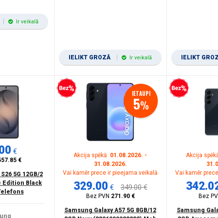
Ir veikalā
IELIKT GROZĀ
IELIKT GRO
Ir veikalā
Bezprocentu kredīts
Bezprocentu kredīts
IETAUPI
5
%
00
€
Akcija spēkā:
01.08.2026. -
Akcija spēk
557.85 €
31.08.2026.
31.
Vai kamēr prece ir pieejama veikalā
Vai kamēr prece
 S26 5G 12GB/2
 Edition Black
329.00
342.0
€
349.00 €
Telefons
Bez PVN
271.90 €
Bez P
Samsung Galaxy A57 5G 8GB/12
Samsung Gala
ung