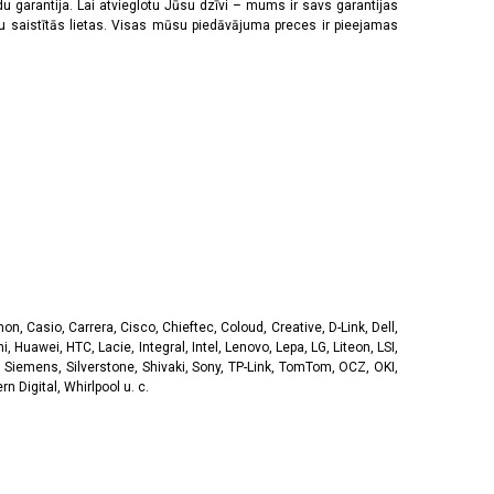
u garantija. Lai atvieglotu Jūsu dzīvi – mums ir savs garantijas
ju saistītās lietas. Visas mūsu piedāvājuma preces ir pieejamas
, Casio, Carrera, Cisco, Chieftec, Coloud, Creative, D-Link, Dell,
, Huawei, HTC, Lacie, Integral, Intel, Lenovo, Lepa, LG, Liteon, LSI,
 Siemens, Silverstone, Shivaki, Sony, TP-Link, TomTom, OCZ, OKI,
 Digital, Whirlpool u. c.