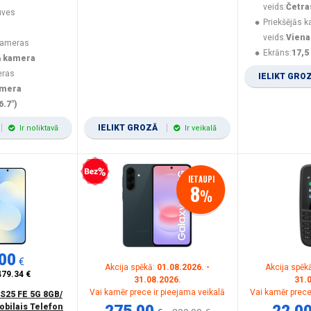
veids:
Četra
uves
Priekšējās 
veids:
Viena
kameras
Ekrāns:
17,5
ā kamera
eras
IELIKT GRO
amera
6.7")
IELIKT GROZĀ
Ir noliktavā
Ir veikalā
Bezprocentu kredīts
IETAUPI
8
%
00
€
Akcija spēkā:
01.08.2026. -
Akcija spēk
479.34 €
31.08.2026.
31.
Vai kamēr prece ir pieejama veikalā
Vai kamēr prece
S25 FE 5G 8GB/
obilais Telefon