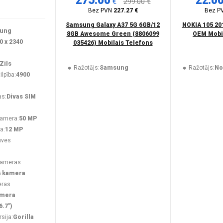
275.00
22.0
€
299.00 €
Bez PVN
227.27 €
Bez P
Samsung Galaxy A37 5G 6GB/12
NOKIA 105 20
ung
8GB Awesome Green (8806099
OEM Mobil
0 x 2340
035426) Mobilais Telefons
Zils
Ražotājs:
Samsung
Ražotājs:
No
lpība:
4900
as:
Divas SIM
kamera:
50 MP
a:
12 MP
uves
kameras
ā kamera
eras
amera
6.7")
rsija:
Gorilla