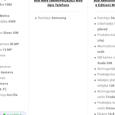
8GB Navy (8806099028282) Mob
8GB Awesome 
0 x 1080
ilais Telefons
e Edition) M
Melns
Ražotājs:
Samsung
Ražotājs:
Sa
lpība:
4300
Izšķirtspēja:
pikseļi
as:
Divas SIM
Produkta krā
zila)
kamera:
50 MP
Akumulatora 
a:
12 MP
mAh
uves
SIM kartes s
duālā SIM
kameras
Aizmugurējā
ā kamera
Priekšējā ka
eras
Iekšējās gla
amera
ietilpība:
128
6.3")
Aizmugurēj
rsija:
Gorilla
veids:
Trīsk
Priekšējās 
veids:
Viena
Ekrāns:
16,8