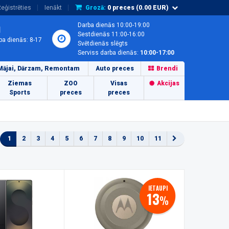
eģistrēties
Ienākt
Grozā:
0
preces (
0.00
EUR)
Darba dienās 10:00-19:00
1
Sestdienās 11:00-16:00
ba dienās: 8-17
Svētdienās slēgts
Serviss darba dienās:
10:00-17:00
Mājai, Dārzam, Remontam
Auto preces
Brendi
Ziemas
ZOO
Visas
Akcijas
Sports
preces
preces
1
2
3
4
5
6
7
8
9
10
11
IETAUPI
13
%