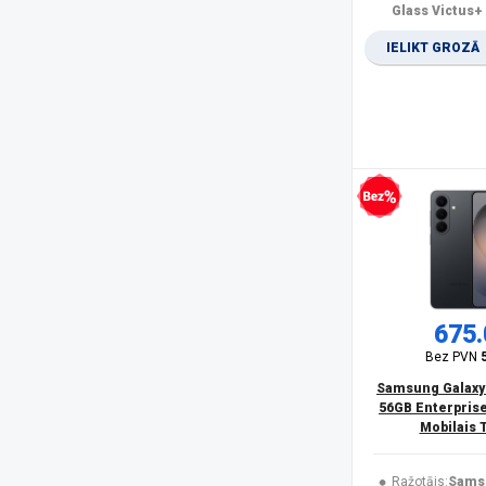
Olympia
(1)
Glass Victus+
Oneplus
(4)
IELIKT GROZĀ
Oppo
(2)
OukiTel
(26)
Panasonic
(15)
PanzerGlass
(17)
POCO
(20)
product
(11)
Realme
(11)
Bezprocentu kredīts
Rebeltec
(5)
Samsung
(166)
Samsung Smartphone
(5)
Savio
(1)
Sencor
(2)
675.
Siemens
(1)
Bez PVN
Sony
(1)
Samsung Galaxy
SPIGEN
(10)
56GB Enterprise
SPONGE
(2)
Mobilais 
TCL
(1)
Trust
(1)
Ražotājs:
Sams