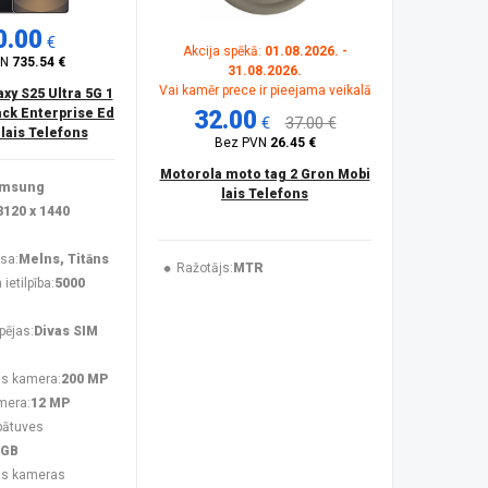
0.00
€
Akcija spēkā:
01.08.2026. -
VN
735.54 €
31.08.2026.
Vai kamēr prece ir pieejama veikalā
y S25 Ultra 5G 1
ck Enterprise Ed
32.00
€
37.00 €
ilais Telefons
Bez PVN
26.45 €
Motorola moto tag 2 Gron Mobi
msung
lais Telefons
3120 x 1440
sa:
Melns, Titāns
Ražotājs:
MTR
ietilpība:
5000
pējas:
Divas SIM
s kamera:
200 MP
mera:
12 MP
bātuves
 GB
ās kameras