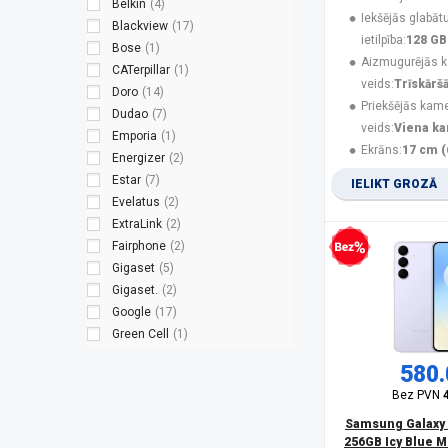
Belkin
(4)
Iekšējās glabāt
Blackview
(17)
ietilpība:
128 GB
Bose
(1)
Aizmugurējās 
CATerpillar
(1)
veids:
Trīskārš
Doro
(14)
Priekšējās kam
Dudao
(7)
veids:
Viena k
Emporia
(1)
Ekrāns:
17 cm (
Energizer
(2)
Estar
(7)
IELIKT GROZĀ
Evelatus
(2)
ExtraLink
(2)
Fairphone
(2)
Bezprocentu kredīts
Gigaset
(5)
Gigaset.
(2)
Google
(17)
Green Cell
(1)
Guess
(3)
580.
Hammer
(8)
Bez PVN
HMD
(9)
HMD Global
(2)
Samsung Galaxy 
256GB Icy Blue M
HONOR
(14)