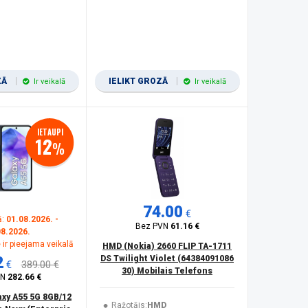
ZĀ
IELIKT GROZĀ
Ir veikalā
Ir veikalā
IETAUPI
12
%
74.00
€
ā:
01.08.2026. -
Bez PVN
61.16 €
08.2026.
 ir pieejama veikalā
HMD (Nokia) 2660 FLIP TA-1711
2
DS Twilight Violet (64384091086
€
389.00 €
30) Mobilais Telefons
VN
282.66 €
xy A55 5G 8GB/12
Ražotājs:
HMD