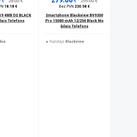
0
279.00
€
28.00 €
€
299.00 €
VN
18.18 €
Bez PVN
230.58 €
19 4MB DS BLACK
Smartphone Blackview BV9300
ais Telefons
Pro 15080 mAh 12/256 Black Mo
bilais Telefons
kia
Ražotājs:
Blackview