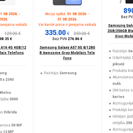
89
1.08.2026. -
Akcija spēkā:
01.08.2026. -
Bez P
2026.
31.08.2026.
 pieejama veikalā
Vai kamēr prece ir pieejama veikalā
Samsung Galax
335.00
2GB/256GB Bla
€
129.00 €
€
359.00 €
ition Mob
98.35 €
Bez PVN
276.86 €
 A16 4G 4GB/12
Samsung Galaxy A57 5G 8/128G
Ražotājs:
Sa
lais Telefons
B Awesome Gray Mobilais Tele
Izšķirtspēja:
fons
pikseļi
Produkta krā
ung
Ražotājs:
Samsung
Akumulatora 
0 x 2340
mAh
SIM kartes s
Melns
kartes
lpība:
5000
Aizmugurējā
Priekšējā ka
as:
Hibrīda
Iekšējās gla
ietilpība:
256
kamera:
50 MP
Aizmugurēj
a:
13 MP