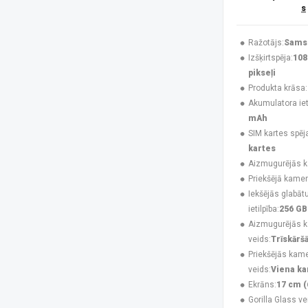
s
Huawei
(4)
Infinix
(4)
Jabra
(3)
Ražotājs:
Sams
Karl Lagerfeld
(3)
Izšķirtspēja:
108
Krusell
(1)
pikseļi
Maclean
(1)
Produkta krāsa:
MAXCOM
(20)
Akumulatora ieti
MesMed
(1)
mAh
Mitel
(4)
SIM kartes spēj
Motorola
(7)
kartes
Motorola Mobility
(2)
Aizmugurējās 
Motorola XT2621
(1)
Priekšējā kamer
MTR
(1)
Iekšējās glabāt
MyPhone
(34)
ietilpība:
256 GB
Navilock
(1)
Aizmugurējās 
No name
(1)
veids:
Trīskārš
Nokia
(16)
Priekšējās kam
NoName
(1)
veids:
Viena k
Nothing
(7)
Ekrāns:
17 cm (
Nubia
(3)
Gorilla Glass ve