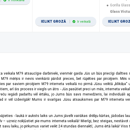
Ir noliktavā
Gorilla Glass
Glass Vict
IELIKT GROZĀ
IELIKT GRO
Ir veikalā
ta veikala M79 atsaucīgie darbinieki, vienmēr gaida Jūs un būs priecīgi dalīties
a M79 mērķis ir nevis vienkārši pārdot preces, bet rūpēties par pircējiem. Mēs 
ies par saviem pircējiem M79 interneta veikalā no pirmā Jūsu veiktā „klikšķa” u
 arī šis process ir viegls un ātrs - Jūs pasūtiet preci un mēs, interneta veikala
preču iegādi padarītu vēl ērtāku, jo Jums būs savs menedžeris, lai individuāli a
 ir vēl izdevīgāk! Mums ir svarīgas Jūsu atsauksmes par M79 interneta veikal
jieties - laukā ir auksts laiks un Jums jāvelk vairākas drēbju kārtas, jādodas laukā,
 – uzreiz nokļūstiet pie mums interneta veikalā! Mierīgi, bez steigas, nestāvot ga
et savu laiku, jo pirkumus variet veikt 24 stundas diennaktī, Jums ērtā laikā! Viss 