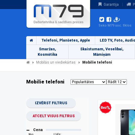
Garantija
P
Seko M79 soc. tīklos
Telefoni, Planšetes, Apple
LED TV, Foto, Audi
Smaržas,
Skaistumam, Veselībai,
Kosmētika
Māmiņām
Mobilās un viediekārtas
Mobilie telefoni
Mobilie telefoni
IZVĒRST FILTRUS
Bezprocentu kredīts
ATCELT VISUS FILTRUS
Cena
No:
Līdz: