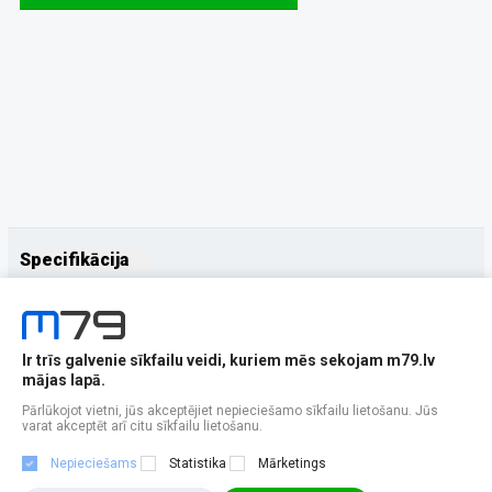
Specifikācija
Papildus
Ražotājs
HONOR
Ir trīs galvenie sīkfailu veidi, kuriem mēs sekojam m79.lv
mājas lapā.
Pārlūkojot vietni, jūs akceptējiet nepieciešamo sīkfailu lietošanu. Jūs
varat akceptēt arī citu sīkfailu lietošanu.
Nepieciešams
Statistika
Mārketings