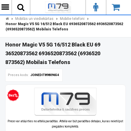
Mobilās un viediekārtas
Mobilie telefoni
Honor Magic V5 5G 16/512 Black EU 6936520873562 6936520873562
(6936520873562) Mobilais Telefons
Honor Magic V5 5G 16/512 Black EU 69
36520873562 6936520873562 (6936520
873562) Mobilais Telefons
Preces kods:
JOINEDIT89809654
zprocentu kredīts
Prece var atšķirties no attēlā parādītās. Attēlā var būt parādītas detaļas, kuras neietilpst
piegādes komplektā.