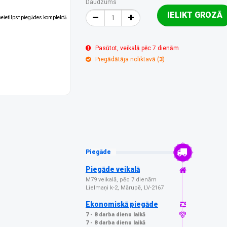
Daudzums
IELIKT GROZĀ
 neietilpst piegādes komplektā.
Pasūtot, veikalā pēc 7 dienām
Piegādātāja noliktavā (
3
)
Piegāde
Piegāde veikalā
M79 veikalā, pēc 7 dienām
Lielmaņi k-2, Mārupē, LV-2167
Ekonomiskā piegāde
7 - 8 darba dienu laikā
7 - 8 darba dienu laikā