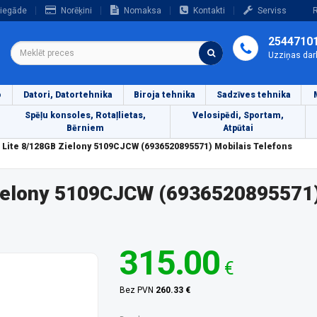
iegāde
Norēķini
Nomaksa
Kontakti
Serviss
R
2544710
Uzziņas dar
o
Datori, Datortehnika
Biroja tehnika
Sadzīves tehnika
Spēļu konsoles, Rotaļlietas,
Velosipēdi, Sportam,
Bērniem
Atpūtai
Lite 8/128GB Zielony 5109CJCW (6936520895571) Mobilais Telefons
ielony 5109CJCW (6936520895571)
315.00
€
Bez PVN
260.33 €