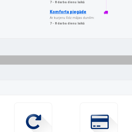
7 - 8 darba dienu laikā
Komforta piegāde
Ar kurjeru līdz mājas durvīm:
7 - 8 darba dienu laikā