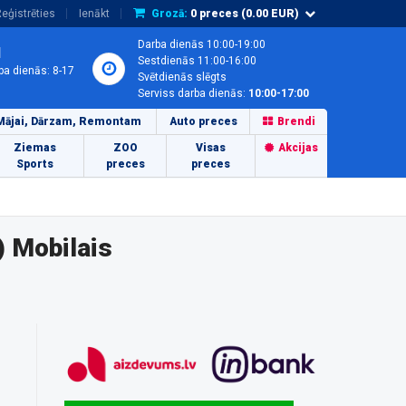
eģistrēties
Ienākt
Grozā:
0
preces (
0.00
EUR)
Darba dienās 10:00-19:00
1
Sestdienās 11:00-16:00
ba dienās: 8-17
Svētdienās slēgts
Serviss darba dienās:
10:00-17:00
Mājai, Dārzam, Remontam
Auto preces
Brendi
Ziemas
ZOO
Visas
Akcijas
Sports
preces
preces
 Mobilais