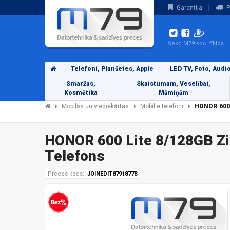
Garantija
P
Seko M79 soc. tīklos
Telefoni, Planšetes, Apple
LED TV, Foto, Audi
Smaržas,
Skaistumam, Veselībai,
Kosmētika
Māmiņām
Mobilās un viediekārtas
Mobilie telefoni
HONOR 600 
HONOR 600 Lite 8/128GB Z
Telefons
Preces kods:
JOINEDIT87918778
Bezprocentu kredīts