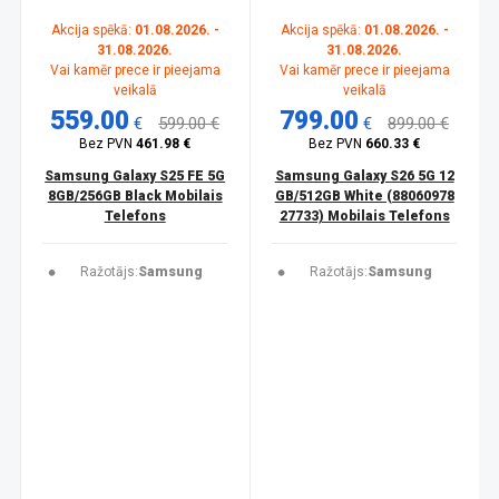
Akcija spēkā:
01.08.2026. -
Akcija spēkā:
01.08.2026. -
31.08.2026.
31.08.2026.
Vai kamēr prece ir pieejama
Vai kamēr prece ir pieejama
veikalā
veikalā
559.00
799.00
€
599.00 €
€
899.00 €
Bez PVN
461.98 €
Bez PVN
660.33 €
Samsung Galaxy S25 FE 5G
Samsung Galaxy S26 5G 12
8GB/256GB Black Mobilais
GB/512GB White (88060978
Telefons
27733) Mobilais Telefons
Ražotājs:
Samsung
Ražotājs:
Samsung