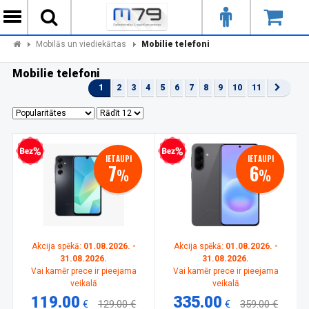
Mobilās un viediekārtas
Mobilie telefoni
Mobilie telefoni
1
2
3
4
5
6
7
8
9
10
11
zprocentu kredīts
Bezprocentu kredīts
IETAUPI
IETAUPI
7
6
%
%
Akcija spēkā:
01.08.2026. -
Akcija spēkā:
01.08.2026. -
31.08.2026.
31.08.2026.
Vai kamēr prece ir pieejama
Vai kamēr prece ir pieejama
veikalā
veikalā
119.00
335.00
€
129.00 €
€
359.00 €