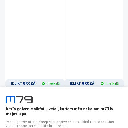
IELIKT GROZĀ
IELIKT GROZĀ
Ir veikalā
Ir veikalā
Ir trīs galvenie sīkfailu veidi, kuriem mēs sekojam m79.lv
1
2
3
4
5
6
7
8
9
10
11
mājas lapā.
Popularitātes
Rādīt 12
Pārlūkojot vietni, jūs akceptējiet nepieciešamo sīkfailu lietošanu. Jūs
varat akceptēt arī citu sīkfailu lietošanu.