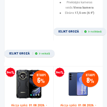
Priekšējās kameras
veids:
Viena kamera
Ekrāns:
17,5 cm (6.9")
IELIKT GROZĀ
Ir noliktavā
IELIKT GROZĀ
Ir veikalā
zprocentu kredīts
Bezprocentu kredīts
IETAUPI
IETAUPI
6
8
%
%
Akcija spēkā:
01.08.2026. -
Akcija spēkā:
01.08.2026. -