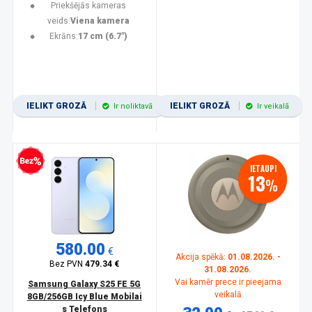
Priekšējās kameras
veids:
Viena kamera
Ekrāns:
17 cm (6.7")
IELIKT GROZĀ
IELIKT GROZĀ
Ir noliktavā
Ir veikalā
zprocentu kredīts
IETAUPI
13
%
580.00
€
Akcija spēkā:
01.08.2026. -
Bez PVN
479.34 €
31.08.2026.
Vai kamēr prece ir pieejama
Samsung Galaxy S25 FE 5G
veikalā
8GB/256GB Icy Blue Mobilai
s Telefons