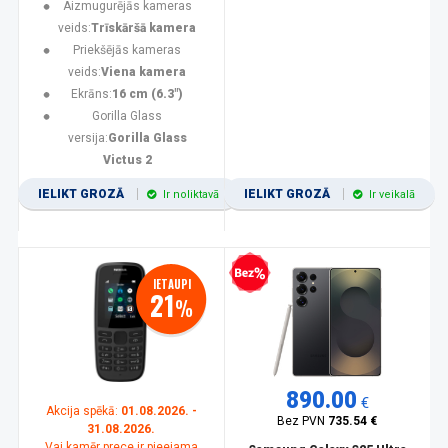
Aizmugurējās kameras
veids:
Trīskāršā kamera
Priekšējās kameras
veids:
Viena kamera
Ekrāns:
16 cm (6.3")
Gorilla Glass
versija:
Gorilla Glass
Victus 2
IELIKT GROZĀ
IELIKT GROZĀ
Ir noliktavā
Ir veikalā
Bezprocentu kredīts
IETAUPI
21
%
890.00
€
Akcija spēkā:
01.08.2026. -
Bez PVN
735.54 €
31.08.2026.
Vai kamēr prece ir pieejama