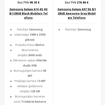
Bez PVN
98.35 €
Bez PVN
276.86 €
Samsung Galaxy A16 4G 4G
Samsung Galaxy A57 5G 8/1
B/128GB Black Mobilais Tel
28GB Awesome Gray Mobil
efons
ais Telefons
Ražotājs:
Samsung
Ražotājs:
Samsung
Izšķirtspēja:
1080 x 2340
pikseļi
Produkta krāsa:
Melns
Akumulatora
ietilpība:
5000 mAh
SIM kartes spējas:
Hibrīda
duālā SIM
Aizmugurējās kamera:
50
MP
Priekšējā kamera:
13 MP
Iekšējās glabātuves
ietilpība:
128 GB
Aizmugurējās kameras
veids:
Trīskāršā kamera