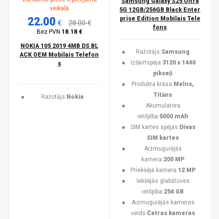
Samsung Galaxy S25 Ultra
veikalā
5G 12GB/256GB Black Enter
22.00
prise Edition Mobilais Tele
€
28.00 €
fons
Bez PVN
18.18 €
NOKIA 105 2019 4MB DS BL
Ražotājs:
Samsung
ACK OEM Mobilais Telefon
Izšķirtspēja:
3120 x 1440
s
pikseļi
Produkta krāsa:
Melns,
Titāns
Ražotājs:
Nokia
Akumulatora
ietilpība:
5000 mAh
SIM kartes spējas:
Divas
SIM kartes
Aizmugurējās
kamera:
200 MP
Priekšējā kamera:
12 MP
Iekšējās glabātuves
ietilpība:
256 GB
Aizmugurējās kameras
veids:
Četras kameras