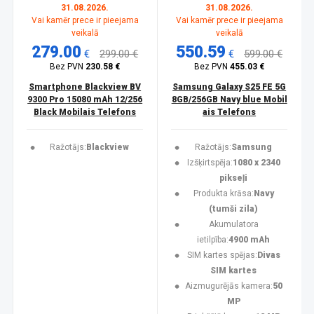
31.08.2026.
31.08.2026.
Vai kamēr prece ir pieejama
Vai kamēr prece ir pieejama
veikalā
veikalā
279.00
550.59
€
299.00 €
€
599.00 €
Bez PVN
230.58 €
Bez PVN
455.03 €
Smartphone Blackview BV
Samsung Galaxy S25 FE 5G
9300 Pro 15080 mAh 12/256
8GB/256GB Navy blue Mobil
Black Mobilais Telefons
ais Telefons
Ražotājs:
Blackview
Ražotājs:
Samsung
Izšķirtspēja:
1080 x 2340
pikseļi
Produkta krāsa:
Navy
(tumši zila)
Akumulatora
ietilpība:
4900 mAh
SIM kartes spējas:
Divas
SIM kartes
Aizmugurējās kamera:
50
MP