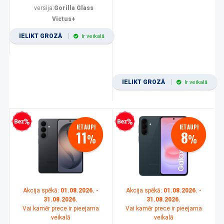
versija:
Gorilla Glass
Victus+
IELIKT GROZĀ
Ir veikalā
IELIKT GROZĀ
Ir veikalā
zprocentu kredīts
Bezprocentu kredīts
IETAUPI
IETAUPI
11
8
%
%
Akcija spēkā:
01.08.2026. -
Akcija spēkā:
01.08.2026. -
31.08.2026.
31.08.2026.
Vai kamēr prece ir pieejama
Vai kamēr prece ir pieejama
veikalā
veikalā