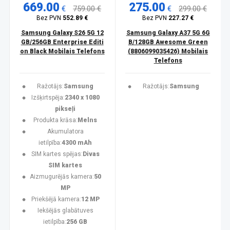
669.00
275.00
€
759.00 €
€
299.00 €
Bez PVN
552.89 €
Bez PVN
227.27 €
Samsung Galaxy S26 5G 12
Samsung Galaxy A37 5G 6G
GB/256GB Enterprise Editi
B/128GB Awesome Green
on Black Mobilais Telefons
(8806099035426) Mobilais
Telefons
Ražotājs:
Samsung
Ražotājs:
Samsung
Izšķirtspēja:
2340 x 1080
pikseļi
Produkta krāsa:
Melns
Akumulatora
ietilpība:
4300 mAh
SIM kartes spējas:
Divas
SIM kartes
Aizmugurējās kamera:
50
MP
Priekšējā kamera:
12 MP
Iekšējās glabātuves
ietilpība:
256 GB