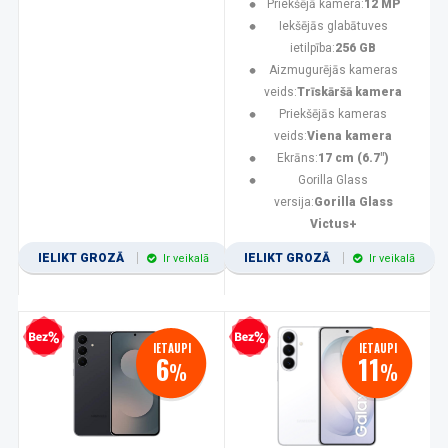
Priekšējā kamera:
12 MP
Iekšējās glabātuves
ietilpība:
256 GB
Aizmugurējās kameras
veids:
Trīskāršā kamera
Priekšējās kameras
veids:
Viena kamera
Ekrāns:
17 cm (6.7")
Gorilla Glass
versija:
Gorilla Glass
Victus+
IELIKT GROZĀ
IELIKT GROZĀ
Ir veikalā
Ir veikalā
zprocentu kredīts
Bezprocentu kredīts
IETAUPI
IETAUPI
6
11
%
%