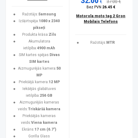
32.00
€
37.00 €
Bez PVN
26.45 €
Ražotājs:
Samsung
Motorola moto tag 2 Gron
Izšķirtspēja:
1080 x 2340
Mobilais Telefons
pikseļi
Produkta krāsa:
Zils
Akumulatora
Ražotājs:
MTR
ietilpība:
4900 mAh
SIM kartes spējas:
Divas
SIM kartes
Aizmugurējās kamera:
50
MP
Priekšējā kamera:
12 MP
Iekšējās glabātuves
ietilpība:
256 GB
Aizmugurējās kameras
veids:
Trīskāršā kamera
Priekšējās kameras
veids:
Viena kamera
Ekrāns:
17 cm (6.7")
Gorilla Glass