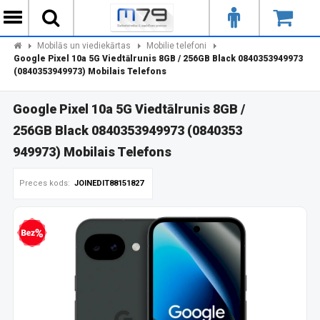
Mobilās un viediekārtas
Mobilie telefoni
Google Pixel 10a 5G Viedtālrunis 8GB / 256GB Black 0840353949973
(0840353949973) Mobilais Telefons
Google Pixel 10a 5G Viedtālrunis 8GB /
256GB Black 0840353949973 (0840353
949973) Mobilais Telefons
Preces kods:
JOINEDIT88151827
zprocentu kredīts