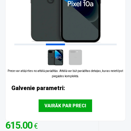
Prece var atšķirties no attēlā parādītās. Attēlā var būt parādītas detaļas, kuras neietilpst
piegādes komplektā.
Galvenie parametri:
VAIRĀK PAR PRECI
615.00
€