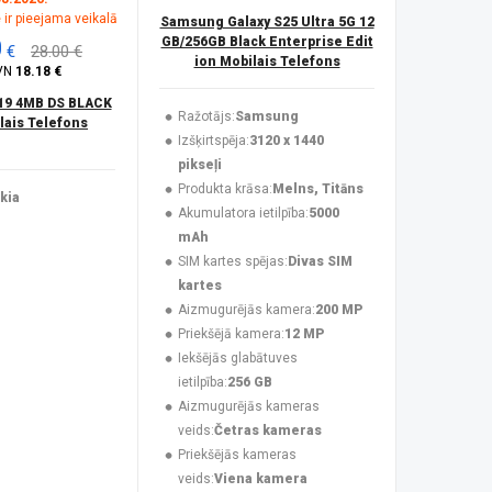
 ir pieejama veikalā
Samsung Galaxy S25 Ultra 5G 12
0
GB/256GB Black Enterprise Edit
€
28.00 €
ion Mobilais Telefons
VN
18.18 €
19 4MB DS BLACK
Ražotājs:
Samsung
ais Telefons
Izšķirtspēja:
3120 x 1440
pikseļi
Produkta krāsa:
Melns, Titāns
kia
Akumulatora ietilpība:
5000
mAh
SIM kartes spējas:
Divas SIM
kartes
Aizmugurējās kamera:
200 MP
Priekšējā kamera:
12 MP
Iekšējās glabātuves
ietilpība:
256 GB
Aizmugurējās kameras
veids:
Četras kameras
Priekšējās kameras
veids:
Viena kamera