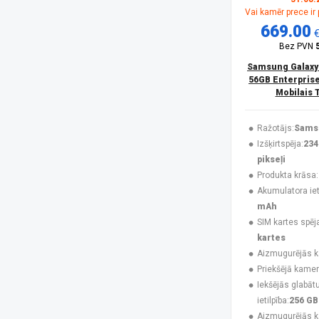
Vai kamēr prece ir
HONOR
(16)
669.00
Huawei
(4)
Infinix
(4)
Bez PVN
Jabra
(3)
Samsung Galaxy
Karl Lagerfeld
(3)
56GB Enterprise
Krusell
(1)
Mobilais 
Maclean
(1)
MAXCOM
(20)
Ražotājs:
Sams
MesMed
(1)
Izšķirtspēja:
234
Mitel
(4)
pikseļi
Motorola
(10)
Produkta krāsa:
Motorola Mobility
(3)
Akumulatora ieti
Motorola XT2621
(1)
mAh
MTR
(1)
SIM kartes spēj
MyPhone
(34)
kartes
Navilock
(1)
Aizmugurējās 
No name
(1)
Priekšējā kamer
Nokia
(16)
Iekšējās glabāt
NoName
(1)
ietilpība:
256 GB
Nothing
(8)
Aizmugurējās 