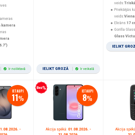
veids:
Trīsk
uves
Priekšējās 
veids:
Viena
kameras
Ekrāns:
17 c
ā kamera
Gorilla Glass
eras
Glass Vict
amera
6.7")
IELIKT GRO
IELIKT GROZĀ
Ir noliktavā
Ir veikalā
Bezprocentu kredīts
IETAUPI
IETAUPI
11
8
%
%
1.08.2026. -
Akcija spēkā:
01.08.2026. -
Akcija spēk
2026.
31.08.2026.
31.