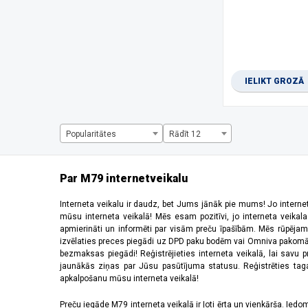
1280 x 720 pikseļi
(2)
1344 x 2992 pikseļi
(1)
1440 x 720 pikseļi
(3)
1600 x 720 pikseļi
(1)
1612 x 720 pikseļi
(1)
IELIKT GROZĀ
1650 x 720 pikseļi
(1)
1660 x 720 pikseļi
(2)
2184 x 1968 pikseļi
(5)
220 x 176 pikseļi
(2)
Popularitātes
Rādīt 12
2340 x 1080 pikseļi
(28)
2392 x 1080 pikseļi
(2)
240 x 320 pikseļi
(6)
Par M79 internetveikalu
2400 x 1080 pikseļi
(10)
2408 x 1080 pikseļi
(5)
Interneta veikalu ir daudz, bet Jums jānāk pie mums! Jo interne
mūsu interneta veikalā! Mēs esam pozitīvi, jo interneta veikal
2412 x 1080 pikseļi
(6)
apmierināti un informēti par visām preču īpašībām. Mēs rūpējam
2440 x 2240 pikseļi
(2)
izvēlaties preces piegādi uz DPD paku bodēm vai Omniva pakomātiem,
2448 x 1080 pikseļi
(1)
bezmaksas piegādi! Reģistrējieties interneta veikalā, lai savu 
2510 x 1156 pikseļi
(1)
jaunākās ziņas par Jūsu pasūtījuma statusu. Reģistrēties tagad
apkalpošanu mūsu interneta veikalā!
2520 x 1080 pikseļi
(4)
2532 x 1170 pikseļi
(11)
Preču iegāde M79 interneta veikalā ir ļoti ērta un vienkārša. Iedomā