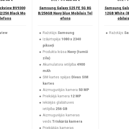
ckview BV9300
Samsung Galaxy S25 FE 5G 8G
Samsung Gala
2/256 Black Mo
B/256GB Navy blue Mobilais Tel
12GB White (
elefons
efons
obilai
view
Ražotājs:
Samsung
Ražotājs:
Sa
Izšķirtspēja:
1080 x 2340
pikseļi
Produkta krāsa:
Navy (tumši
zila)
Akumulatora ietilpība:
4900
mAh
SIM kartes spējas:
Divas SIM
kartes
Aizmugurējās kamera:
50 MP
Priekšējā kamera:
12 MP
Iekšējās glabātuves
ietilpība:
256 GB
Aizmugurējās kameras
veids:
Trīskāršā kamera
Priekšējās kameras