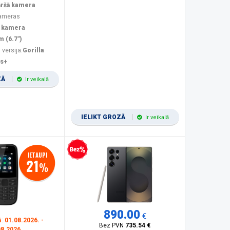
āršā kamera
kameras
 kamera
m (6.7")
 versija:
Gorilla
us+
ZĀ
Ir veikalā
IELIKT GROZĀ
Ir veikalā
Bezprocentu kredīts
IETAUPI
21
%
890.00
€
ā:
01.08.2026. -
Bez PVN
735.54 €
08.2026.