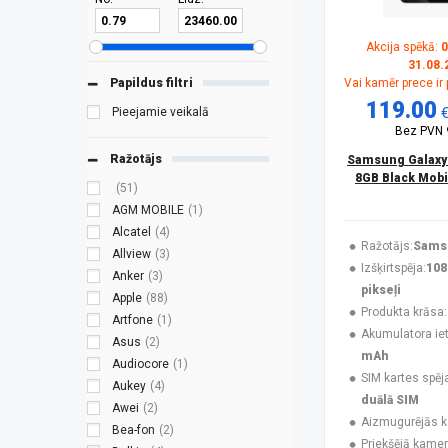
Akcija spēkā:
0
31.08.
Papildus filtri
Vai kamēr prece ir
119.00
Pieejamie veikalā
Bez PVN
Ražotājs
Samsung Galaxy
8GB Black Mobi
(51)
AGM MOBILE
(1)
Alcatel
(4)
Ražotājs:
Sams
Allview
(3)
Izšķirtspēja:
108
Anker
(3)
pikseļi
Apple
(88)
Produkta krāsa:
Artfone
(1)
Akumulatora ieti
Asus
(2)
mAh
Audiocore
(1)
SIM kartes spēj
Aukey
(4)
duālā SIM
Awei
(2)
Aizmugurējās 
Bea-fon
(2)
Priekšējā kamer