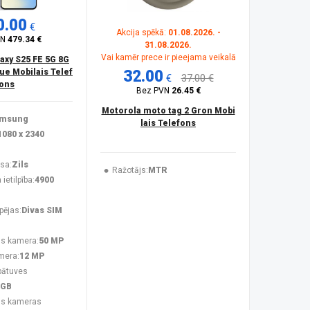
0.00
€
Akcija spēkā:
01.08.2026. -
VN
479.34 €
31.08.2026.
Vai kamēr prece ir pieejama veikalā
xy S25 FE 5G 8G
lue Mobilais Telef
32.00
€
37.00 €
ons
Bez PVN
26.45 €
Motorola moto tag 2 Gron Mobi
msung
lais Telefons
1080 x 2340
sa:
Zils
Ražotājs:
MTR
ietilpība:
4900
pējas:
Divas SIM
s kamera:
50 MP
mera:
12 MP
bātuves
 GB
ās kameras