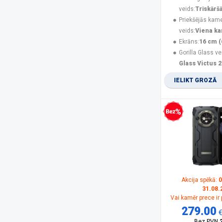
Nubia
(3)
veids:
Trīskārš
Olympia
(1)
Priekšējās kam
Oneplus
(3)
veids:
Viena k
Oppo
(2)
Ekrāns:
16 cm (
OukiTel
(27)
Gorilla Glass ve
Panasonic
(15)
Glass Victus 2
PanzerGlass
(17)
IELIKT GROZĀ
POCO
(21)
product
(11)
Realme
(12)
Rebeltec
(5)
Bezprocentu kredīts
Samsung
(162)
Samsung Smartphone
(5)
Savio
(1)
Sencor
(2)
Siemens
(1)
Sony
(1)
Akcija spēkā:
0
31.08.
SPIGEN
(10)
Vai kamēr prece ir
SPONGE
(2)
279.00
TCL
(1)
Bez PVN