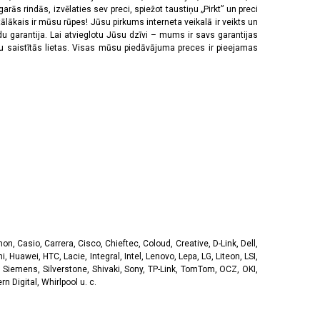
rās rindās, izvēlaties sev preci, spiežot taustiņu „Pirkt” un preci
tālākais ir mūsu rūpes! Jūsu pirkums interneta veikalā ir veikts un
u garantija. Lai atvieglotu Jūsu dzīvi – mums ir savs garantijas
ju saistītās lietas. Visas mūsu piedāvājuma preces ir pieejamas
, Casio, Carrera, Cisco, Chieftec, Coloud, Creative, D-Link, Dell,
, Huawei, HTC, Lacie, Integral, Intel, Lenovo, Lepa, LG, Liteon, LSI,
 Siemens, Silverstone, Shivaki, Sony, TP-Link, TomTom, OCZ, OKI,
 Digital, Whirlpool u. c.