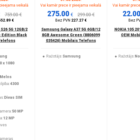
 pieejama veikalā
Vai kamēr prece ir pieejama veikalā
Vai kamēr prece
275.00
22.0
€
759.00 €
€
299.00 €
552.89 €
Bez PVN
227.27 €
Bez P
 S26 5G 12GB/2
Samsung Galaxy A37 5G 6GB/12
NOKIA 105 20
 Edition Black
8GB Awesome Green (8806099
OEM Mobil
Telefons
035426) Mobilais Telefons
ung
Ražotājs:
Samsung
Ražotājs:
No
0 x 1080
Melns
lpība:
4300
as:
Divas SIM
kamera:
50 MP
a:
12 MP
uves
kameras