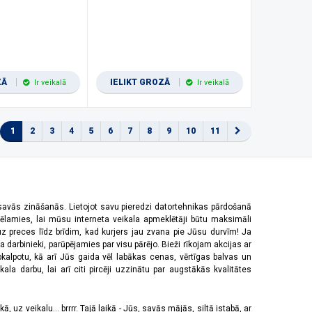
ZĀ
IELIKT GROZĀ
Ir veikalā
Ir veikalā
1
2
3
4
5
6
7
8
9
10
11
 savās zināšanās. Lietojot savu pieredzi datortehnikas pārdošanā
vēlamies, lai mūsu interneta veikala apmeklētāji būtu maksimāli
z preces līdz brīdim, kad kurjers jau zvana pie Jūsu durvīm! Ja
 darbinieki, parūpējamies par visu pārējo. Bieži rīkojam akcijas ar
pkalpotu, kā arī Jūs gaida vēl labākas cenas, vērtīgas balvas un
a darbu, lai arī citi pircēji uzzinātu par augstākās kvalitātes
 uz veikalu... brrrr. Tajā laikā - Jūs, savās mājās, siltā istabā, ar