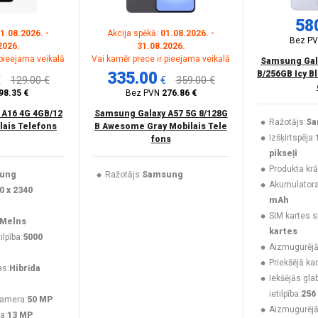
58
1.08.2026. -
Akcija spēkā:
01.08.2026. -
Bez P
2026.
31.08.2026.
 pieejama veikalā
Vai kamēr prece ir pieejama veikalā
Samsung Gala
335.00
B/256GB Icy B
€
129.00 €
€
359.00 €
98.35 €
Bez PVN
276.86 €
 A16 4G 4GB/12
Samsung Galaxy A57 5G 8/128G
Ražotājs:
Sa
lais Telefons
B Awesome Gray Mobilais Tele
Izšķirtspēja:
fons
pikseļi
Produkta krā
ung
Ražotājs:
Samsung
Akumulatora 
0 x 2340
mAh
SIM kartes s
Melns
kartes
lpība:
5000
Aizmugurējā
Priekšējā ka
as:
Hibrīda
Iekšējās gla
ietilpība:
256
kamera:
50 MP
Aizmugurēj
a:
13 MP