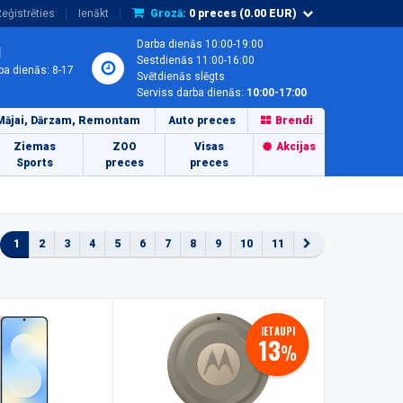
eģistrēties
Ienākt
Grozā:
0
preces (
0.00
EUR)
Darba dienās 10:00-19:00
1
Sestdienās 11:00-16:00
ba dienās: 8-17
Svētdienās slēgts
Serviss darba dienās:
10:00-17:00
Mājai, Dārzam, Remontam
Auto preces
Brendi
Ziemas
ZOO
Visas
Akcijas
Sports
preces
preces
1
2
3
4
5
6
7
8
9
10
11
IETAUPI
13
%