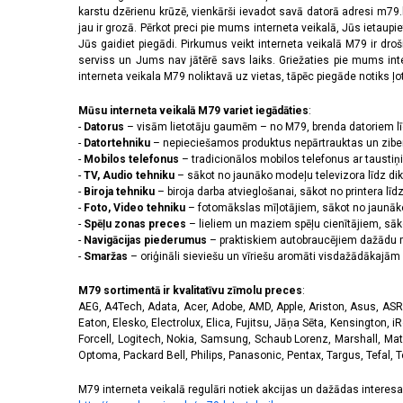
2556 x 1179 pikseļi
(14)
karstu dzērienu krūzē, vienkārši ievadot savā datorā adresi m79.lv
2608 x 1200 pikseļi
(2)
jau ir grozā. Pērkot preci pie mums interneta veikalā, Jūs ietaupi
2622 x 1206 pikseļi
(3)
Jūs gaidiet piegādi. Pirkumus veikt interneta veikalā M79 ir dr
serviss un Jums nav jātērē savs laiks. Griežaties pie mums int
2640 x 1080 pikseļi
(3)
interneta veikala M79 noliktavā uz vietas, tāpēc piegāde notiks ļoti
2670 x 1200 pikseļi
(4)
2712 x 1220 pikseļi
(9)
Mūsu interneta veikalā M79 variet iegādāties
:
2772 x 1280 pikseļi
(1)
-
Datorus
– visām lietotāju gaumēm – no M79, brenda datoriem l
2778 x 1284 pikseļi
(5)
-
Datortehniku
– nepieciešamos produktus nepārtrauktas un zibe
-
Mobilos telefonus
– tradicionālos mobilos telefonus ar tausti
2780 x 1264 pikseļi
(1)
-
TV, Audio tehniku
– sākot no jaunāko modeļu televizora līdz di
2796 x 1290 pikseļi
(9)
-
Biroja tehniku
– biroja darba atvieglošanai, sākot no printera lī
2800 x 1272 pikseļi
(1)
-
Foto, Video tehniku
– fotomākslas mīļotājiem, sākot no jaunāk
2800 x 1280 pikseļi
(2)
-
Spēļu zonas preces
– lieliem un maziem spēļu cienītājiem, sāk
2844 x 1260 pikseļi
(1)
-
Navigācijas piederumus
– praktiskiem autobraucējiem dažādu m
-
Smaržas
– oriģināli sieviešu un vīriešu aromāti visdažādākaj
2868 x 1320 pikseļi
(3)
3120 x 1440 pikseļi
(40)
M79 sortimentā ir kvalitatīvu zīmolu preces
:
320 x 240 pikseļi
(14)
AEG, A4Tech, Adata, Acer, Adobe, AMD, Apple, Ariston, Asus, ASRoc
3200 x 1140 pikseļi
(1)
Eaton, Elesko, Electrolux, Elica, Fujitsu, Jāņa Sēta, Kensington, iR
3200 x 1440 pikseļi
(1)
Forcell, Logitech, Nokia, Samsung, Schaub Lorenz, Marshall, Mat
Optoma, Packard Bell, Philips, Panasonic, Pentax, Targus, Tefal, 
720 x 1600 pikseļi
(2)
M79 interneta veikalā regulāri notiek akcijas un dažādas interesan
Skārienjūtīgais