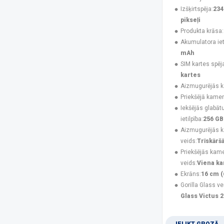
UleFone
(50)
Izšķirtspēja:
234
USAMS
(6)
pikseļi
V-TAC
(1)
Produkta krāsa:
XIAOMI
(47)
Akumulatora ieti
Xtorm
(2)
mAh
ZTE
(7)
SIM kartes spēj
kartes
Platforma
Aizmugurējās 
Android
(182)
Priekšējā kamer
iOS
(48)
Iekšējās glabāt
ietilpība:
256 GB
Izšķirtspēja
Aizmugurējās 
1080 x 2340 pikseļi
(43)
veids:
Trīskārš
1080 x 2424 pikseļi
(4)
Priekšējās kam
1080 x 2460 pikseļi
(1)
veids:
Viena k
1087 x 2392 pikseļi
(3)
Ekrāns:
16 cm (
1116 x 2484 pikseļi
(2)
Gorilla Glass ve
1260 x 2800 pikseļi
(3)
Glass Victus 2
128 x 160 pikseļi
(3)
1280 x 720 pikseļi
(2)