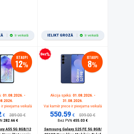
ZĀ
IELIKT GROZĀ
Ir veikalā
Ir veikalā
Bezprocentu kredīts
IETAUPI
IETAUPI
12
8
%
%
ā:
01.08.2026. -
Akcija spēkā:
01.08.2026. -
08.2026.
31.08.2026.
 ir pieejama veikalā
Vai kamēr prece ir pieejama veikalā
2
550.59
€
389.00 €
€
599.00 €
VN
282.66 €
Bez PVN
455.03 €
xy A55 5G 8GB/12
Samsung Galaxy S25 FE 5G 8GB/