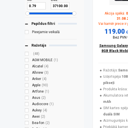
Akcija spēkā:
0
31.08.
Papildus filtri
Vai kamēr prece ir
119.00
Pieejamie veikalā
Bez PVN
Ražotājs
Samsung Galaxy
8GB Black Mobi
(48)
AGM MOBILE
(1)
Alcatel
(4)
Ražotājs:
Sams
Allview
(3)
Izšķirtspēja:
108
Anker
(4)
pikseļi
Apple
(90)
Produkta krāsa:
Artfone
(1)
Akumulatora ieti
Asus
(2)
mAh
Audiocore
(1)
SIM kartes spēj
Aukey
(4)
duālā SIM
Awei
(2)
Aizmugurējās 
Bea-fon
(2)
Priekšējā kamer