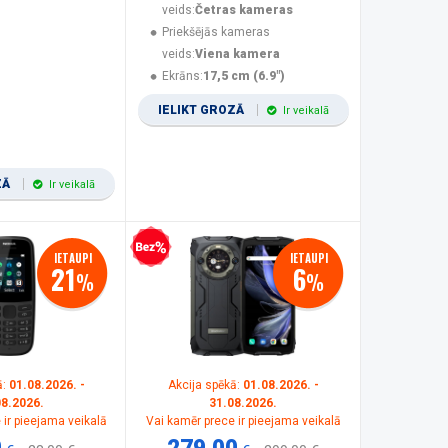
veids:
Četras kameras
Priekšējās kameras
veids:
Viena kamera
Ekrāns:
17,5 cm (6.9")
IELIKT GROZĀ
Ir veikalā
ZĀ
Ir veikalā
Bezprocentu kredīts
IETAUPI
IETAUPI
21
6
%
%
ā:
01.08.2026. -
Akcija spēkā:
01.08.2026. -
08.2026.
31.08.2026.
 ir pieejama veikalā
Vai kamēr prece ir pieejama veikalā