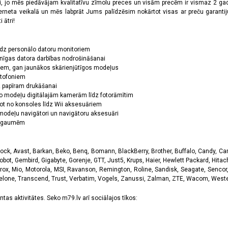
oši, jo mēs piedāvājam kvalitatīvu zīmolu preces un visām precēm ir vismaz 2 gad
erneta veikalā un mēs labprāt Jums palīdzēsim nokārtot visas ar preču garanti
 ātri!
īdz personālo datoru monitoriem
nīgas datora darbības nodrošināšanai
ņiem, gan jaunākos skārienjūtīgos modeļus
ktofoniem
dz papīram drukāšanai
o modeļu digitālajām kamerām līdz fotorāmītim
ot no konsoles līdz Wii aksesuāriem
odeļu navigātori un navigātoru aksesuāri
ām gaumēm
k, Avast, Barkan, Beko, Benq, Bomann, BlackBerry, Brother, Buffalo, Candy, Canon
obot, Gembird, Gigabyte, Gorenje, GTT, Just5, Krups, Haier, Hewlett Packard, Hitachi
rox, Mio, Motorola, MSI, Ravanson, Remington, Roline, Sandisk, Seagate, Sencor,
Telone, Transcend, Trust, Verbatim, Vogels, Zanussi, Zalman, ZTE, Wacom, Western
tas aktivitātes. Seko m79.lv arī sociālajos tīkos: