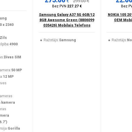
275.00
22.0
€
299.00 €
Bez PVN
227.27 €
Bez P
Samsung Galaxy A37 5G 6GB/12
NOKIA 105 20
ung
8GB Awesome Green (8806099
OEM Mobil
0 x 2340
035426) Mobilais Telefons
Zils
Ražotājs:
Samsung
Ražotājs:
No
lpība:
4900
as:
Divas SIM
kamera:
50 MP
a:
12 MP
uves
kameras
ā kamera
eras
amera
6.7")
rsija:
Gorilla