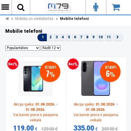
Mobilās un viediekārtas
Mobilie telefoni
Mobilie telefoni
1
2
3
4
5
6
7
8
9
10
11
zprocentu kredīts
Bezprocentu kredīts
IETAUPI
IETAUPI
7
6
%
%
Akcija spēkā:
01.08.2026. -
Akcija spēkā:
01.08.2026. -
31.08.2026.
31.08.2026.
Vai kamēr prece ir pieejama
Vai kamēr prece ir pieejama
veikalā
veikalā
119.00
335.00
€
129.00 €
€
359.00 €