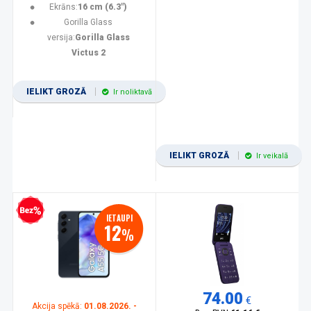
Ekrāns:
16 cm (6.3")
Gorilla Glass
versija:
Gorilla Glass
Victus 2
IELIKT GROZĀ
Ir noliktavā
IELIKT GROZĀ
Ir veikalā
zprocentu kredīts
IETAUPI
12
%
74.00
€
Akcija spēkā:
01.08.2026. -