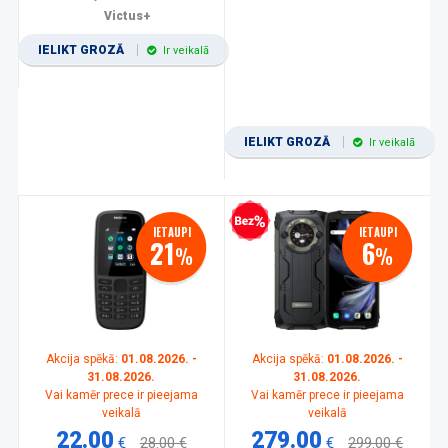
Victus+
IELIKT GROZĀ
Ir veikalā
IELIKT GROZĀ
Ir veikalā
Bezprocentu kredīts
IETAUPI
IETAUPI
21
6
%
%
Akcija spēkā:
01.08.2026. -
Akcija spēkā:
01.08.2026. -
31.08.2026.
31.08.2026.
Vai kamēr prece ir pieejama
Vai kamēr prece ir pieejama
veikalā
veikalā
22.00
279.00
€
28.00 €
€
299.00 €