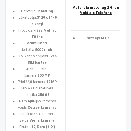
Motorola moto tag 2 Gron
Ražotājs:
Samsung
Mobilais Telefons
Izšķirtspēja:
3120 x 1440
pikseļi
Produkta krāsa:
Melns,
Titāns
Ražotājs:
MTR
Akumulatora
ietilpība:
5000 mAh
SIM kartes spējas:
Divas
SIM kartes
Aizmugurējās
kamera:
200 MP
Priekšējā kamera:
12 MP
Iekšējās glabātuves
ietilpība:
256 GB
Aizmugurējās kameras
veids:
Četras kameras
Priekšējās kameras
veids:
Viena kamera
Ekrāns:
17,5 cm (6.9")