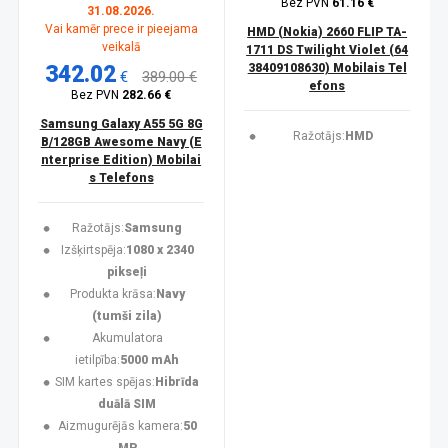
Bez PVN
61.16 €
31.08.2026.
Vai kamēr prece ir pieejama
HMD (Nokia) 2660 FLIP TA-
veikalā
1711 DS Twilight Violet (64
342.02
38409108630) Mobilais Tel
€
389.00 €
efons
Bez PVN
282.66 €
Samsung Galaxy A55 5G 8G
Ražotājs:
HMD
B/128GB Awesome Navy (E
nterprise Edition) Mobilai
s Telefons
Ražotājs:
Samsung
Izšķirtspēja:
1080 x 2340
pikseļi
Produkta krāsa:
Navy
(tumši zila)
Akumulatora
ietilpība:
5000 mAh
SIM kartes spējas:
Hibrīda
duālā SIM
Aizmugurējās kamera:
50