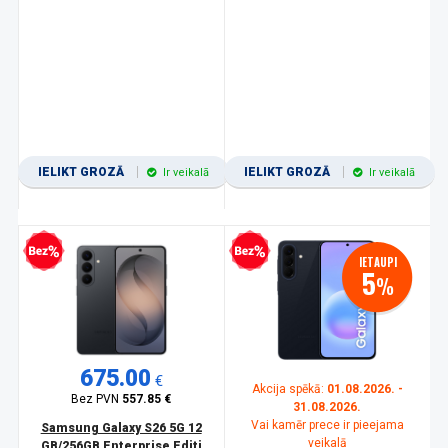
IELIKT GROZĀ
IELIKT GROZĀ
Ir veikalā
Ir veikalā
zprocentu kredīts
Bezprocentu kredīts
IETAUPI
5
%
675.00
€
Akcija spēkā:
01.08.2026. -
Bez PVN
557.85 €
31.08.2026.
Vai kamēr prece ir pieejama
Samsung Galaxy S26 5G 12
veikalā
GB/256GB Enterprise Editi