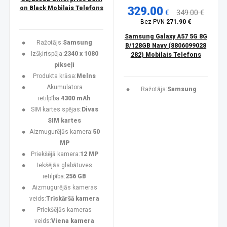
on Black Mobilais Telefons
329.00
€
349.00 €
Bez PVN
271.90 €
Samsung Galaxy A57 5G 8G
Ražotājs:
Samsung
B/128GB Navy (8806099028
Izšķirtspēja:
2340 x 1080
282) Mobilais Telefons
pikseļi
Produkta krāsa:
Melns
Akumulatora
Ražotājs:
Samsung
ietilpība:
4300 mAh
SIM kartes spējas:
Divas
SIM kartes
Aizmugurējās kamera:
50
MP
Priekšējā kamera:
12 MP
Iekšējās glabātuves
ietilpība:
256 GB
Aizmugurējās kameras
veids:
Trīskāršā kamera
Priekšējās kameras
veids:
Viena kamera