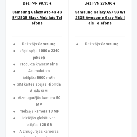
Bez PVN
98.35 €
Bez PVN
276.86 €
Samsung Galaxy A16 4G 4G
Samsung Galaxy A57 5G 8/1
B/128GB Black Mobilais Tel
28GB Awesome Gray Mobil
efons
ais Telefons
Ražotājs:
Samsung
Ražotājs:
Samsung
Izšķirtspēja:
1080 x 2340
pikseļi
Produkta krāsa:
Melns
Akumulatora
ietilpība:
5000 mAh
SIM kartes spējas:
Hibrīda
duālā SIM
Aizmugurējās kamera:
50
MP
Priekšējā kamera:
13 MP
Iekšējās glabātuves
ietilpība:
128 GB
Aizmugurējās kameras