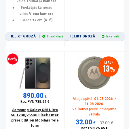
veids:
Trīskāršā kamera
Priekšējās kameras
veids:
Viena kamera
Ekrāns:
17 cm (6.7")
IELIKT GROZĀ
IELIKT GROZĀ
Ir noliktavā
Ir veikalā
zprocentu kredīts
IETAUPI
13
%
890.00
€
Akcija spēkā:
01.08.2026. -
Bez PVN
735.54 €
31.08.2026.
Vai kamēr prece ir pieejama
Samsung Galaxy S25 Ultra
veikalā
5G 12GB/256GB Black Enter
prise Edition Mobilais Tele
32.00
€
37.00 €
fons
Bez PVN
26.45 €