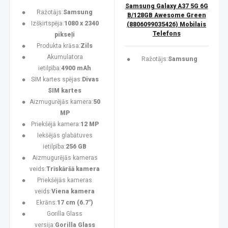
Samsung Galaxy A37 5G 6G
Ražotājs:
Samsung
B/128GB Awesome Green
Izšķirtspēja:
1080 x 2340
(8806099035426) Mobilais
Telefons
pikseļi
Produkta krāsa:
Zils
Akumulatora
Ražotājs:
Samsung
ietilpība:
4900 mAh
SIM kartes spējas:
Divas
SIM kartes
Aizmugurējās kamera:
50
MP
Priekšējā kamera:
12 MP
Iekšējās glabātuves
ietilpība:
256 GB
Aizmugurējās kameras
veids:
Trīskāršā kamera
Priekšējās kameras
veids:
Viena kamera
Ekrāns:
17 cm (6.7")
Gorilla Glass
versija:
Gorilla Glass