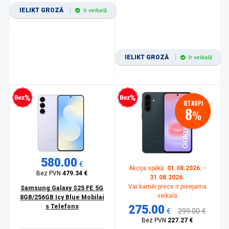
IELIKT GROZĀ
Ir veikalā
IELIKT GROZĀ
Ir veikalā
zprocentu kredīts
Bezprocentu kredīts
IETAUPI
8
%
580.00
€
Akcija spēkā:
01.08.2026. -
Bez PVN
479.34 €
31.08.2026.
Vai kamēr prece ir pieejama
Samsung Galaxy S25 FE 5G
veikalā
8GB/256GB Icy Blue Mobilai
s Telefons
275.00
€
299.00 €
Bez PVN
227.27 €