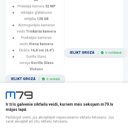
MP
Priekšējā kamera:
32 MP
Iekšējās glabātuves
ietilpība:
128 GB
Aizmugurējās kameras
veids:
Trīskāršā kamera
Priekšējās kameras
veids:
Viena kamera
Ekrāns:
16,8 cm (6.6")
IELIKT GROZĀ
Ir noliktavā
Gorilla Glass
versija:
Gorilla Glass
Victus+
IELIKT GROZĀ
Ir veikalā
Ir trīs galvenie sīkfailu veidi, kuriem mēs sekojam m79.lv
1
2
3
4
5
6
7
8
9
10
11
mājas lapā.
Popularitātes
Rādīt 12
Pārlūkojot vietni, jūs akceptējiet nepieciešamo sīkfailu lietošanu. Jūs
varat akceptēt arī citu sīkfailu lietošanu.