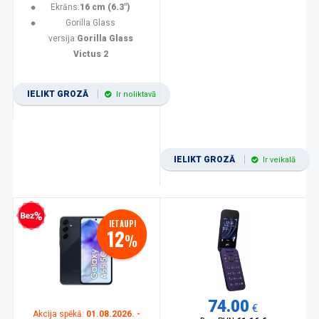
Ekrāns:
16 cm (6.3")
Gorilla Glass
versija:
Gorilla Glass
Victus 2
IELIKT GROZĀ
Ir noliktavā
IELIKT GROZĀ
Ir veikalā
zprocentu kredīts
IETAUPI
12
%
74.00
€
Akcija spēkā:
01.08.2026. -