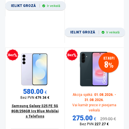
IELIKT GROZĀ
Ir veikalā
IELIKT GROZĀ
Ir veikalā
zprocentu kredīts
Bezprocentu kredīts
IETAUPI
8
%
580.00
€
Akcija spēkā:
01.08.2026. -
Bez PVN
479.34 €
31.08.2026.
Vai kamēr prece ir pieejama
Samsung Galaxy S25 FE 5G
veikalā
8GB/256GB Icy Blue Mobilai
s Telefons
275.00
€
299.00 €
Bez PVN
227.27 €