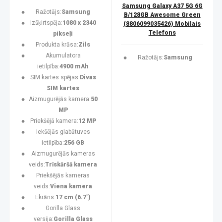
Samsung Galaxy A37 5G 6G
Ražotājs:
Samsung
B/128GB Awesome Green
Izšķirtspēja:
1080 x 2340
(8806099035426) Mobilais
Telefons
pikseļi
Produkta krāsa:
Zils
Akumulatora
Ražotājs:
Samsung
ietilpība:
4900 mAh
SIM kartes spējas:
Divas
SIM kartes
Aizmugurējās kamera:
50
MP
Priekšējā kamera:
12 MP
Iekšējās glabātuves
ietilpība:
256 GB
Aizmugurējās kameras
veids:
Trīskāršā kamera
Priekšējās kameras
veids:
Viena kamera
Ekrāns:
17 cm (6.7")
Gorilla Glass
versija:
Gorilla Glass