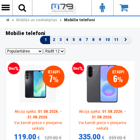
Mobilās un viediekārtas
Mobilie telefoni
Mobilie telefoni
1
2
3
4
5
6
7
8
9
10
11
zprocentu kredīts
Bezprocentu kredīts
IETAUPI
IETAUPI
7
6
%
%
Akcija spēkā:
01.08.2026. -
Akcija spēkā:
01.08.2026. -
31.08.2026.
31.08.2026.
Vai kamēr prece ir pieejama
Vai kamēr prece ir pieejama
veikalā
veikalā
119.00
335.00
€
129.00 €
€
359.00 €