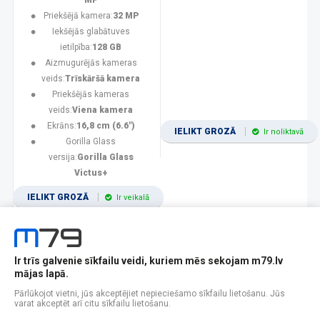
MP
Priekšējā kamera:
32 MP
Iekšējās glabātuves
ietilpība:
128 GB
Aizmugurējās kameras
veids:
Trīskāršā kamera
Priekšējās kameras
veids:
Viena kamera
Ekrāns:
16,8 cm (6.6")
IELIKT GROZĀ
Ir noliktavā
Gorilla Glass
versija:
Gorilla Glass
Victus+
IELIKT GROZĀ
Ir veikalā
Ir trīs galvenie sīkfailu veidi, kuriem mēs sekojam m79.lv
1
2
3
4
5
6
7
8
9
10
11
mājas lapā.
Popularitātes
Rādīt 12
Pārlūkojot vietni, jūs akceptējiet nepieciešamo sīkfailu lietošanu. Jūs
varat akceptēt arī citu sīkfailu lietošanu.