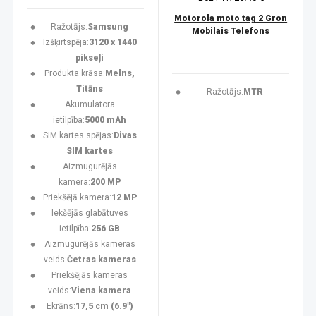
Motorola moto tag 2 Gron
Ražotājs:
Samsung
Mobilais Telefons
Izšķirtspēja:
3120 x 1440
pikseļi
Produkta krāsa:
Melns,
Titāns
Ražotājs:
MTR
Akumulatora
ietilpība:
5000 mAh
SIM kartes spējas:
Divas
SIM kartes
Aizmugurējās
kamera:
200 MP
Priekšējā kamera:
12 MP
Iekšējās glabātuves
ietilpība:
256 GB
Aizmugurējās kameras
veids:
Četras kameras
Priekšējās kameras
veids:
Viena kamera
Ekrāns:
17,5 cm (6.9")