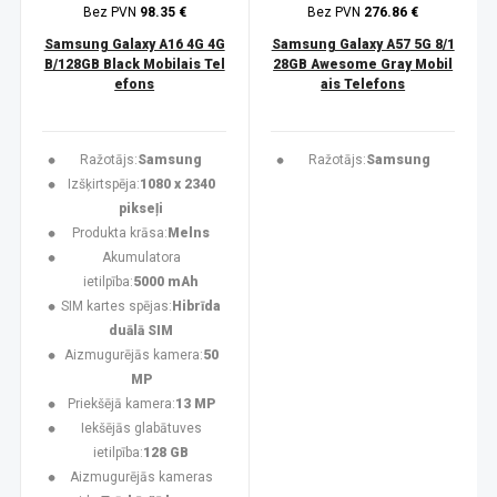
Bez PVN
98.35 €
Bez PVN
276.86 €
Samsung Galaxy A16 4G 4G
Samsung Galaxy A57 5G 8/1
B/128GB Black Mobilais Tel
28GB Awesome Gray Mobil
efons
ais Telefons
Ražotājs:
Samsung
Ražotājs:
Samsung
Izšķirtspēja:
1080 x 2340
pikseļi
Produkta krāsa:
Melns
Akumulatora
ietilpība:
5000 mAh
SIM kartes spējas:
Hibrīda
duālā SIM
Aizmugurējās kamera:
50
MP
Priekšējā kamera:
13 MP
Iekšējās glabātuves
ietilpība:
128 GB
Aizmugurējās kameras