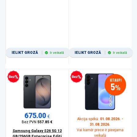
IELIKT GROZĀ
IELIKT GROZĀ
Ir veikalā
Ir veikalā
zprocentu kredīts
Bezprocentu kredīts
IETAUPI
5
%
675.00
€
Akcija spēkā:
01.08.2026. -
Bez PVN
557.85 €
31.08.2026.
Vai kamēr prece ir pieejama
Samsung Galaxy S26 5G 12
veikalā
GB/256GB Enterprise Editi