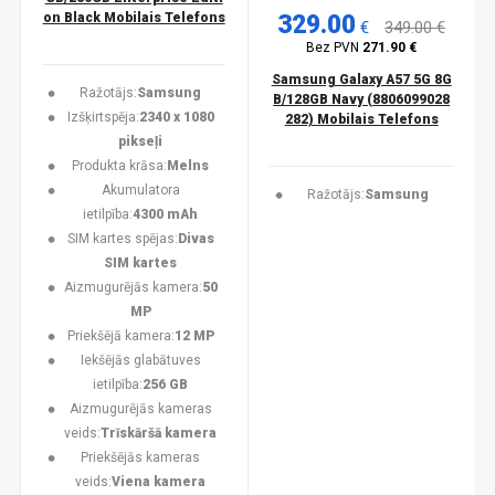
on Black Mobilais Telefons
329.00
€
349.00 €
Bez PVN
271.90 €
Samsung Galaxy A57 5G 8G
Ražotājs:
Samsung
B/128GB Navy (8806099028
Izšķirtspēja:
2340 x 1080
282) Mobilais Telefons
pikseļi
Produkta krāsa:
Melns
Akumulatora
Ražotājs:
Samsung
ietilpība:
4300 mAh
SIM kartes spējas:
Divas
SIM kartes
Aizmugurējās kamera:
50
MP
Priekšējā kamera:
12 MP
Iekšējās glabātuves
ietilpība:
256 GB
Aizmugurējās kameras
veids:
Trīskāršā kamera
Priekšējās kameras
veids:
Viena kamera