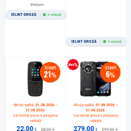
Victus+
IELIKT GROZĀ
Ir veikalā
IELIKT GROZĀ
Ir veikalā
Bezprocentu kredīts
IETAUPI
IETAUPI
21
6
%
%
Akcija spēkā:
01.08.2026. -
Akcija spēkā:
01.08.2026. -
31.08.2026.
31.08.2026.
Vai kamēr prece ir pieejama
Vai kamēr prece ir pieejama
veikalā
veikalā
22.00
279.00
€
28.00 €
€
299.00 €