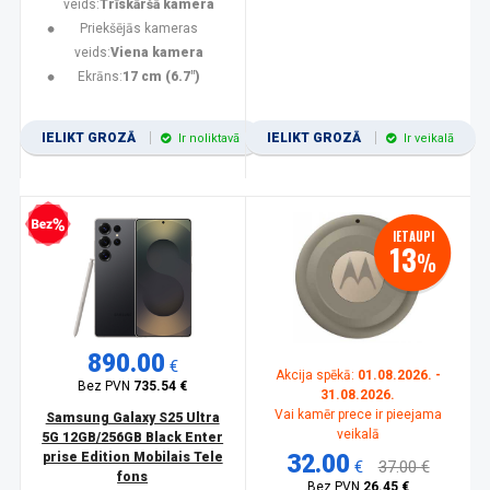
veids:
Trīskāršā kamera
Priekšējās kameras
veids:
Viena kamera
Ekrāns:
17 cm (6.7")
IELIKT GROZĀ
IELIKT GROZĀ
Ir noliktavā
Ir veikalā
zprocentu kredīts
IETAUPI
13
%
890.00
€
Akcija spēkā:
01.08.2026. -
Bez PVN
735.54 €
31.08.2026.
Vai kamēr prece ir pieejama
Samsung Galaxy S25 Ultra
veikalā
5G 12GB/256GB Black Enter
prise Edition Mobilais Tele
32.00
€
37.00 €
fons
Bez PVN
26.45 €