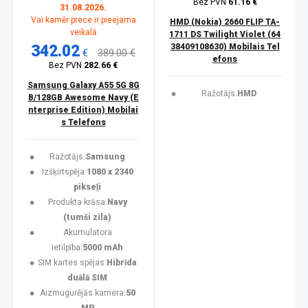
Bez PVN
61.16 €
31.08.2026.
Vai kamēr prece ir pieejama
HMD (Nokia) 2660 FLIP TA-
veikalā
1711 DS Twilight Violet (64
342.02
38409108630) Mobilais Tel
€
389.00 €
efons
Bez PVN
282.66 €
Samsung Galaxy A55 5G 8G
Ražotājs:
HMD
B/128GB Awesome Navy (E
nterprise Edition) Mobilai
s Telefons
Ražotājs:
Samsung
Izšķirtspēja:
1080 x 2340
pikseļi
Produkta krāsa:
Navy
(tumši zila)
Akumulatora
ietilpība:
5000 mAh
SIM kartes spējas:
Hibrīda
duālā SIM
Aizmugurējās kamera:
50